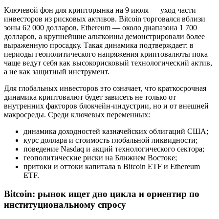
Ключевой фон для крипторынка на 9 июля — уход части
инвесторов из рисковых активов. Bitcoin торговался вблизи
зоны 62 000 долларов, Ethereum — около диапазона 1 700
долларов, а крупнейшие альткоины демонстрировали более
выраженную просадку. Такая динамика подтверждает: в
периоды геополитического напряжения криптовалюты пока
чаще ведут себя как высокорисковый технологический актив,
а не как защитный инструмент.
Для глобальных инвесторов это означает, что краткосрочная
динамика криптовалют будет зависеть не только от
внутренних факторов блокчейн-индустрии, но и от внешней
макросреды. Среди ключевых переменных:
динамика доходностей казначейских облигаций США;
курс доллара и стоимость глобальной ликвидности;
поведение Nasdaq и акций технологического сектора;
геополитические риски на Ближнем Востоке;
притоки и оттоки капитала в Bitcoin ETF и Ethereum
ETF.
Bitcoin: рынок ищет дно цикла и ориентир по
институциональному спросу