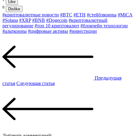
Like
0
Dislike
#криптовалютные новости
#BTC
#ETH
#стейблкоины
#MiCA
#Solana
#XRP
#BNB
#Dogecoin
#криптовалютный
регулирование
#топ 10 криптовалют
#блокчейн технологии
#альткоины
#цифровые активы
#инвестиции
Предыдущая
статья
Следующая статья
Добавить комментарий: