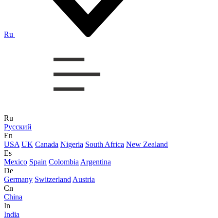
Ru
Ru
Русский
En
USA
UK
Canada
Nigeria
South Africa
New Zealand
Es
Mexico
Spain
Colombia
Argentina
De
Germany
Switzerland
Austria
Cn
China
In
India