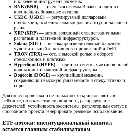
и ключевой инструмент расчётов.
BNB (BNB)
— токен экосистемы Binance и один из
крупнейших биржевых активов.
USDC (USDC)
— регулируемый долларовый
стейблкоин, особенно важный для институционального
рынка.
XRP (XRP)
— актив, связанный с трансграничными
расчётами и платёжной инфраструктурой.
Solana (SOL)
— высокопроизводительный блокчейн,
чувствительный к активности приложений и DeFi.
TRON (TRX)
— сеть с высокой ролью в обороте
стейблкоинов и платежах.
Hyperliquid (HYPE)
— один из заметных активов новой
волны криптовалютной инфраструктуры.
Dogecoin (DOGE)
— крупнейший мемкоин,
сохраняющий высокую узнаваемость и спекулятивный
спрос.
Для инвесторов важно не только место криптовалюты в
рейтинге, но и качество ликвидности, распределение
держателей, устойчивость экосистемы, регуляторный статус и
способность проекта генерировать реальное использование.
ETF-потоки: институциональный капитал
остаётся главным стабилизатором