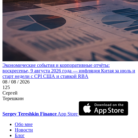
Экономические события и корпоративные отчёты:
воскресенье, 9 августа 2026 года — инфляция Китая за июль и
старт недели с CPI США и ставкой RBA
08 / 08 / 2026
125
Сергей
Терешкин
Sergey Tereshkin Finance
App Store
Обо мне
Новости
Блог