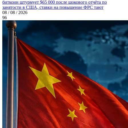
биткоин штурмует $65 000 после шокового отчёта по
занятости в США, ставки на повышение ФРС тают
08 / 08 / 2026
96