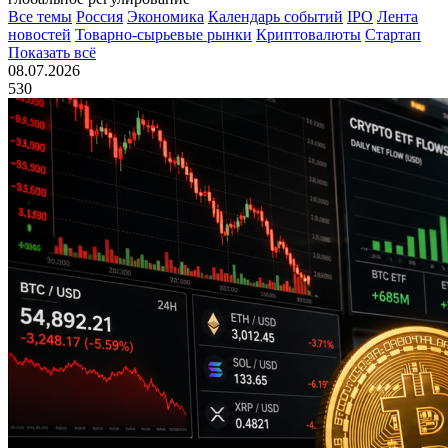
Все темы
Россия
Экономика
Календарь событий
IPO
Лента
новостей
Товарно-сырьевые рынки
Криптовалюты
Стартап
Показать всё
08.07.2026
530