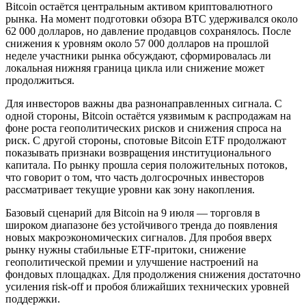
Bitcoin остаётся центральным активом криптовалютного
рынка. На момент подготовки обзора BTC удерживался около
62 000 долларов, но давление продавцов сохранялось. После
снижения к уровням около 57 000 долларов на прошлой
неделе участники рынка обсуждают, сформировалась ли
локальная нижняя граница цикла или снижение может
продолжиться.
Для инвесторов важны два разнонаправленных сигнала. С
одной стороны, Bitcoin остаётся уязвимым к распродажам на
фоне роста геополитических рисков и снижения спроса на
риск. С другой стороны, спотовые Bitcoin ETF продолжают
показывать признаки возвращения институционального
капитала. По рынку прошла серия положительных потоков,
что говорит о том, что часть долгосрочных инвесторов
рассматривает текущие уровни как зону накопления.
Базовый сценарий для Bitcoin на 9 июля — торговля в
широком диапазоне без устойчивого тренда до появления
новых макроэкономических сигналов. Для пробоя вверх
рынку нужны стабильные ETF-притоки, снижение
геополитической премии и улучшение настроений на
фондовых площадках. Для продолжения снижения достаточно
усиления risk-off и пробоя ближайших технических уровней
поддержки.