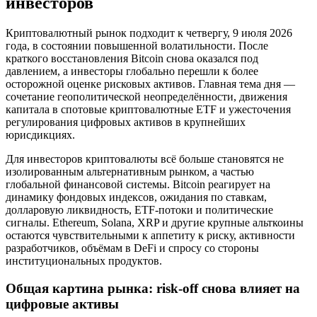
инвесторов
Криптовалютный рынок подходит к четвергу, 9 июля 2026
года, в состоянии повышенной волатильности. После
краткого восстановления Bitcoin снова оказался под
давлением, а инвесторы глобально перешли к более
осторожной оценке рисковых активов. Главная тема дня —
сочетание геополитической неопределённости, движения
капитала в спотовые криптовалютные ETF и ужесточения
регулирования цифровых активов в крупнейших
юрисдикциях.
Для инвесторов криптовалюты всё больше становятся не
изолированным альтернативным рынком, а частью
глобальной финансовой системы. Bitcoin реагирует на
динамику фондовых индексов, ожидания по ставкам,
долларовую ликвидность, ETF-потоки и политические
сигналы. Ethereum, Solana, XRP и другие крупные альткоины
остаются чувствительными к аппетиту к риску, активности
разработчиков, объёмам в DeFi и спросу со стороны
институциональных продуктов.
Общая картина рынка: risk-off снова влияет на
цифровые активы