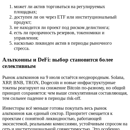
может ли актив торговаться на регулируемых
площадках;
доступен ли он через ETF или институциональный
продукт;
не находится ли проект под риском делистинга;
есть ли прозрачность резервов, токеномики и
управления;
насколько ликвиден актив в периоды рыночного
стресса.
Альткоины и DeFi: выбор становится более
селективным
Рынок альткоинов на 9 июля остаётся неоднородным. Solana,
XRP, BNB, TRON, Dogecoin и новые инфраструктурные
токены реагируют на снижение Bitcoin по-разному, но общий
принцип сохраняется: чем выше спекулятивная составляющая,
тем сильнее падение в периоды risk-off.
Инвесторы всё меньше готовы покупать весь рынок
альткоинов как единый сектор. Приоритет смещается к
проектам с понятной ликвидностью, работающей
экосистемой, реальными комиссиями, устойчивым спросом на
сеть и институциональной совместимостью. Это особенно