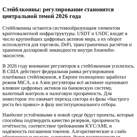
Стейблкоины: регулирование становится
центральной темой 2026 года
Стейблкоины остаются системообразующим элементом
криптовалютной инфраструктуры. USDT и USDC входят в
число крупнейших цифровых активов мира, а их оборот
используется для торговли, DeFi, трансграничных расчётов и
хранения долларовой ликвидности внутри блокчейн-
экосистем.
В 2026 году внимание регуляторов к стейблкоинам усилилось.
В США действует федеральная рамка регулирования
платёжных стейблкоинов, в Европе полноценно заработал
режим MiCA, а в Азии регуляторы всё активнее оценивают
влияние цифровых активов на банковскую систему,
валютный контроль и налоговую прозрачность. Для
инвесторов это означает переход сектора из фазы «быстрого
роста без правил» в фазу институционального отбора.
Наиболее устойчивыми в новой среде будут проекты, которые
способны подтвердить качество резервов, прозрачность
отчётности, соответствие требованиям KYC/AML и
надёжность погашения токенов. Алгоритмические и слабо
обеспеченные модели, напротив, будут восприниматься