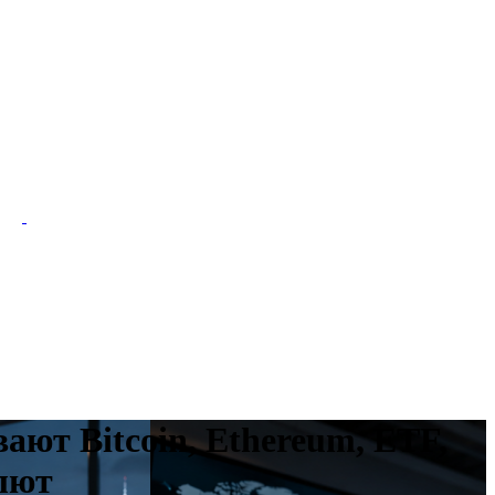
ют Bitcoin, Ethereum, ETF,
лют