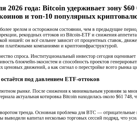
 2026 года: Bitcoin удерживает зону $60
лкоинов и топ-10 популярных криптовал
более зрелом и осторожном состоянии, чем в предыдущие период
ррекции, рекордных оттоков из Bitcoin-ETF и снижения аппетит
ой нишей: он всё сильнее зависит от процентных ставок, движ
ыми платёжными компаниями и криптоинфраструктурой.
ачество спроса. Институциональный инвестор сегодня оценивает
йчивость блокчейн-экосистем и способность проектов генерирова
ых ценовых движений, а как сигнал о перестройке всего рынка 
к остаётся под давлением ETF-оттоков
алютном рынке. После снижения к минимальным уровням за мног
ериала актуальная котировка Bitcoin находилась около $61 748,
воротом тренда. Основная проблема для BTC — отрицательные п
 выводили капитал несколько торговых сессий подряд, что усил