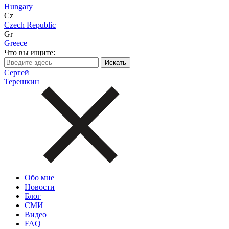
Hungary
Cz
Czech Republic
Gr
Greece
Что вы ищите:
Сергей
Терешкин
Обо мне
Новости
Блог
СМИ
Видео
FAQ