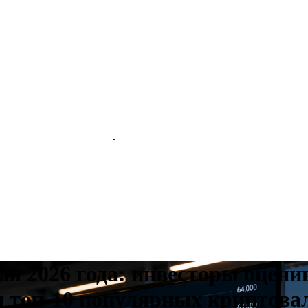
 2026 года: инвесторы оценива
и топ-10 популярных криптова