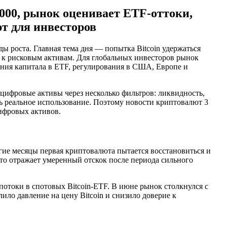
 000, рынок оценивает ETF-оттоки,
ют для инвесторов
ы роста. Главная тема дня — попытка Bitcoin удержаться
а к рисковым активам. Для глобальных инвесторов рынок
ения капитала в ETF, регулирования в США, Европе и
 цифровые активы через несколько фильтров: ликвидность,
ть реальное использование. Поэтому новости криптовалют 3
цифровых активов.
ие месяцы первая криптовалюта пытается восстановиться и
 что отражает умеренный отскок после периода сильного
отоки в спотовых Bitcoin-ETF. В июне рынок столкнулся с
ило давление на цену Bitcoin и снизило доверие к