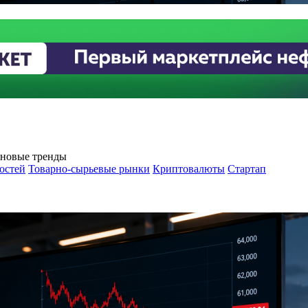
, новые тренды
остей
Товарно-сырьевые рынки
Криптовалюты
Стартап