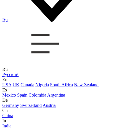
Ru
Ru
Русский
En
USA
UK
Canada
Nigeria
South Africa
New Zealand
Es
Mexico
Spain
Colombia
Argentina
De
Germany
Switzerland
Austria
Cn
China
In
India