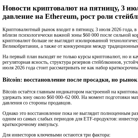
Новости криптовалют на пятницу, 3 июля
давление на Ethereum, рост роли стейб
Криптовалютный рынок входит в пятницу, 3 июля 2026 года, в 
вблизи психологически важной зоны $60 000 после сильной ко
криптовалют больше не выглядит изолированной технологическ
Великобритании, а также от конкуренции между традиционн
На первый план выходят не только курсы криптовалют, но и к
регуляторная ясность, структура резервов стейблкоинов, усто
июля 2026 года стоит рассматривать не как набор краткосрочн
Bitcoin: восстановление после просадки, но рыно
Bitcoin остаётся главным индикатором настроений на криптов
удержать зону около $60 000–62 000. На момент подготовки мат
давления со стороны продавцов.
Однако это восстановление пока не выглядит полноценным раз
одним из самых слабых периодов для ETF-продуктов: инвесторы
краткосрочному импульсу.
Для инвесторов ключевыми остаются три фактора: