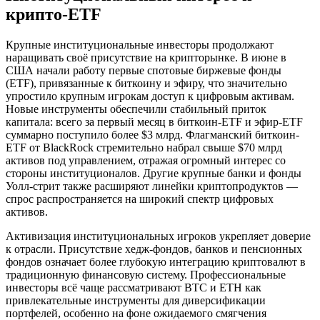
крипто-ETF
Крупные институциональные инвесторы продолжают
наращивать своё присутствие на крипторынке. В июне в
США начали работу первые спотовые биржевые фонды
(ETF), привязанные к биткоину и эфиру, что значительно
упростило крупным игрокам доступ к цифровым активам.
Новые инструменты обеспечили стабильный приток
капитала: всего за первый месяц в биткоин-ETF и эфир-ETF
суммарно поступило более $3 млрд. Флагманский биткоин-
ETF от BlackRock стремительно набрал свыше $70 млрд
активов под управлением, отражая огромный интерес со
стороны институционалов. Другие крупные банки и фонды
Уолл-стрит также расширяют линейки криптопродуктов —
спрос распространяется на широкий спектр цифровых
активов.
Активизация институциональных игроков укрепляет доверие
к отрасли. Присутствие хедж-фондов, банков и пенсионных
фондов означает более глубокую интеграцию криптовалют в
традиционную финансовую систему. Профессиональные
инвесторы всё чаще рассматривают BTC и ETH как
привлекательные инструменты для диверсификации
портфелей, особенно на фоне ожидаемого смягчения