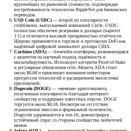
крупнейших по рыночной стоимости, подтверждая
востребованность технологии RippleNet для банковских
переводов.
USD Coin (USDC)
— второй по популярности
стейблкоин, выпускаемый компанией Circle. USDC
полностью обеспечен резервами в долларах (паритет
1:1) и отличается высокой прозрачностью отчётности.
Широко применяется в торговле и протоколах DeFi как
надёжный цифровой эквивалент доллара США.
Cardano (ADA)
— блокчейн-платформа, развивающаяся
с акцентом на научный подход, надёжность и
масштабируемость. Использует алгоритм Proof-of-Stake
и регулярные обновления сети. Монета ADA стоит
около $0,68 и привлекает внимание инвесторов
прогрессом технологий и расширением экосистемы
приложений.
Dogecoin (DOGE)
— «мемная» криптовалюта,
получившая популярность благодаря интернет-
сообществу и поддержке известных персон. DOGE
торгуется около $0,18. Несмотря на отсутствие
ограничения эмиссии и формальной полезности,
Dogecoin удерживается в топ-10, демонстрируя
устойчивый спрос со стороны сообщества любителей
мемов.
Solana (SOL)
— высокоскоростной блокчейн с низкими