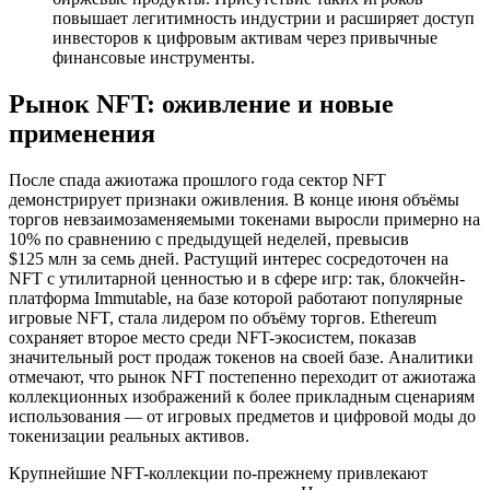
повышает легитимность индустрии и расширяет доступ
инвесторов к цифровым активам через привычные
финансовые инструменты.
Рынок NFT: оживление и новые
применения
После спада ажиотажа прошлого года сектор NFT
демонстрирует признаки оживления. В конце июня объёмы
торгов невзаимозаменяемыми токенами выросли примерно на
10% по сравнению с предыдущей неделей, превысив
$125 млн за семь дней. Растущий интерес сосредоточен на
NFT с утилитарной ценностью и в сфере игр: так, блокчейн-
платформа Immutable, на базе которой работают популярные
игровые NFT, стала лидером по объёму торгов. Ethereum
сохраняет второе место среди NFT-экосистем, показав
значительный рост продаж токенов на своей базе. Аналитики
отмечают, что рынок NFT постепенно переходит от ажиотажа
коллекционных изображений к более прикладным сценариям
использования — от игровых предметов и цифровой моды до
токенизации реальных активов.
Крупнейшие NFT-коллекции по-прежнему привлекают