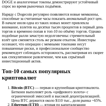
DOGE и аналогичные токены демонстрируют устойчивый
спрос во время рыночных подъёмов.
Наряду с Dogecoin регулярно появляются новые мемкоины,
способные за считанные часы показать аномальный рост цен.
В начале июля одна из таких новых монет привлекла
внимание, взлетев на десятки тысяч процентов в первый день
торгов и временно попав в топ-10 по объёму торгов. Однако
подобные ралли зачастую недолговечны: стремительный
взлёт цен сменяется столь же резким откатом. Инвесторы
осознают, что операции с мемными токенами несут
повышенные риски, и профессиональное сообщество
рекомендует соблюдать осторожность, рассматривая их скорее
как спекулятивное развлечение, чем как серьёзный
инвестиционный актив.
Топ-10 самых популярных
криптовалют
Bitcoin (BTC)
— первая и крупнейшая криптовалюта.
Биткоин выполняет роль «цифрового золота» с
ограниченной эмиссией и высокой децентрализацией.
Цена BTC держится около $110 тыс., доля рынка ~65%.
Ethereum (ETH)
— вторая по капитализации