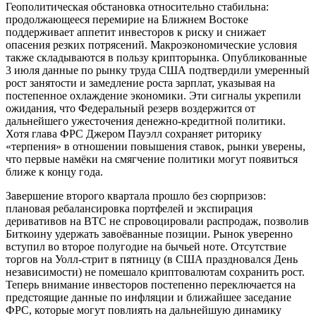
Геополитическая обстановка относительно стабильна:
продолжающееся перемирие на Ближнем Востоке
поддерживает аппетит инвесторов к риску и снижает
опасения резких потрясений. Макроэкономические условия
также складываются в пользу крипторынка. Опубликованные
3 июля данные по рынку труда США подтвердили умеренный
рост занятости и замедление роста зарплат, указывая на
постепенное охлаждение экономики. Эти сигналы укрепили
ожидания, что Федеральный резерв воздержится от
дальнейшего ужесточения денежно-кредитной политики.
Хотя глава ФРС Джером Пауэлл сохраняет риторику
«терпения» в отношении повышения ставок, рынки уверены,
что первые намёки на смягчение политики могут появиться
ближе к концу года.
Завершение второго квартала прошло без сюрпризов:
плановая ребалансировка портфелей и экспирация
деривативов на BTC не спровоцировали распродаж, позволив
Биткоину удержать завоёванные позиции. Рынок уверенно
вступил во второе полугодие на бычьей ноте. Отсутствие
торгов на Уолл-стрит в пятницу (в США праздновался День
независимости) не помешало криптовалютам сохранить рост.
Теперь внимание инвесторов постепенно переключается на
предстоящие данные по инфляции и ближайшее заседание
ФРС, которые могут повлиять на дальнейшую динамику