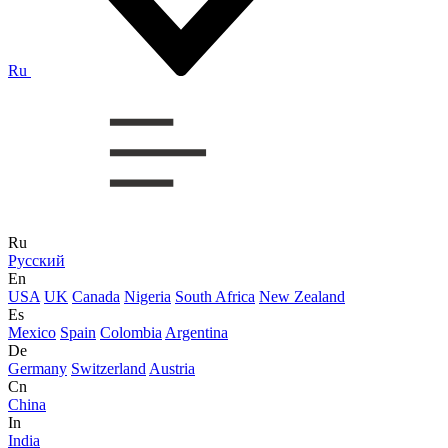
Ru
Ru
Русский
En
USA
UK
Canada
Nigeria
South Africa
New Zealand
Es
Mexico
Spain
Colombia
Argentina
De
Germany
Switzerland
Austria
Cn
China
In
India