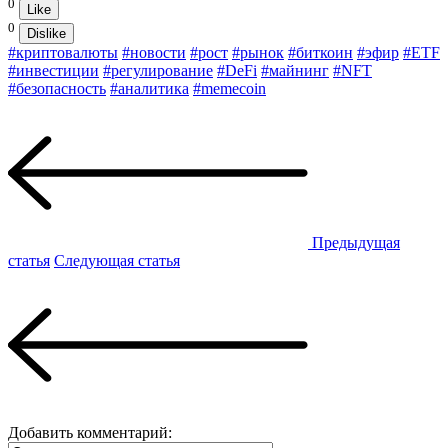
0
Like
0
Dislike
#криптовалюты
#новости
#рост
#рынок
#биткоин
#эфир
#ETF
#инвестиции
#регулирование
#DeFi
#майнинг
#NFT
#безопасность
#аналитика
#memecoin
Предыдущая
статья
Следующая статья
Добавить комментарий: