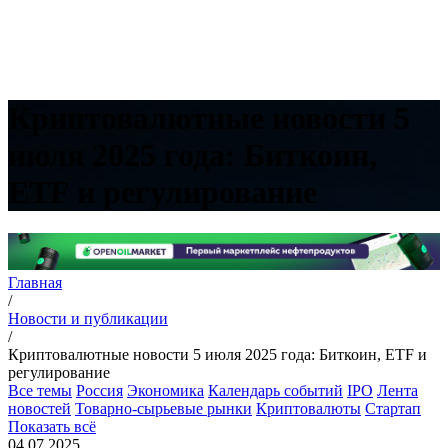
Криптовалютные новости 5
июля 2025 года: Биткоин,
ETF и регулирование
Главная
/
Новости и публикации
/
Криптовалютные новости 5 июля 2025 года: Биткоин, ETF и
регулирование
Все темы
Россия
Экономика
Календарь событий
IPO
Лента
новостей
Товарно-сырьевые рынки
Криптовалюты
Стартап
Показать всё
04.07.2025