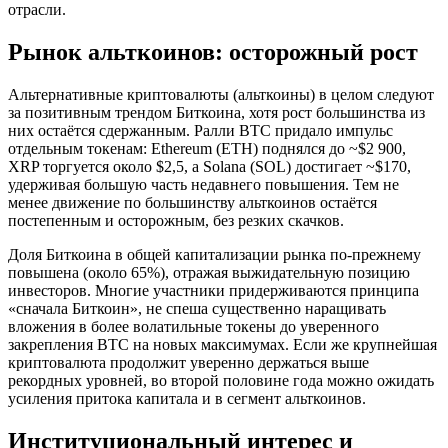
отрасли.
Рынок альткоинов: осторожный рост
Альтернативные криптовалюты (альткоины) в целом следуют
за позитивным трендом Биткоина, хотя рост большинства из
них остаётся сдержанным. Ралли BTC придало импульс
отдельным токенам: Ethereum (ETH) поднялся до ~$2 900,
XRP торгуется около $2,5, а Solana (SOL) достигает ~$170,
удерживая большую часть недавнего повышения. Тем не
менее движение по большинству альткоинов остаётся
постепенным и осторожным, без резких скачков.
Доля Биткоина в общей капитализации рынка по-прежнему
повышена (около 65%), отражая выжидательную позицию
инвесторов. Многие участники придерживаются принципа
«сначала Биткоин», не спеша существенно наращивать
вложения в более волатильные токены до уверенного
закрепления BTC на новых максимумах. Если же крупнейшая
криптовалюта продолжит уверенно держаться выше
рекордных уровней, во второй половине года можно ожидать
усиления притока капитала и в сегмент альткоинов.
Институциональный интерес и