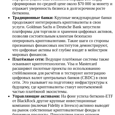
сформирован по средней цене около $70 000 за монету и
отражает уверенность бизнеса в долгосрочном росте
биткоина.
Традиционные банки:
Крупные международные банки
продолжают интегрировать криптовалюты в свои
услуги. Goldman Sachs и Deutsche Bank запустили
платформы для торговли и хранения цифровых активов,
позволяя состоятельным клиентам безопасно
оперировать криптовалютами. Такие шаги со стороны
признанных финансовых институтов демонстрируют,
что цифровые активы всё глубже входят в мейнстрим
мировых финансов.
Платёжные сети:
Ведущие платёжные системы также
осваивают криптотехнологии. Visa и Mastercard
расширяют пилотные проекты по использованию
стейблкоинов для расчётов и тестируют интеграцию
цифровых валют центральных банков (CBDC) в свои
сети. Это указывает на подготовку инфраструктуры к
будущему, где криптовалюты станут неотъемлемой
частью платёжной экосистемы.
Управляющие активами:
На фоне успеха биткоин-ETF
от BlackRock другие крупные инвестиционные
компании (включая Fidelity и Invesco) активно выводят
на рынок собственные криптовалютные фонды и
биржевые продукты. Присутствие таких игроков