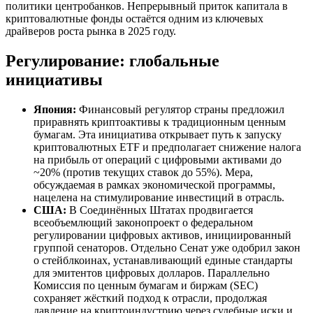
политики центробанков. Непрерывный приток капитала в
криптовалютные фонды остаётся одним из ключевых
драйверов роста рынка в 2025 году.
Регулирование: глобальные
инициативы
Япония:
Финансовый регулятор страны предложил
приравнять криптоактивы к традиционным ценным
бумагам. Эта инициатива открывает путь к запуску
криптовалютных ETF и предполагает снижение налога
на прибыль от операций с цифровыми активами до
~20% (против текущих ставок до 55%). Мера,
обсуждаемая в рамках экономической программы,
нацелена на стимулирование инвестиций в отрасль.
США:
В Соединённых Штатах продвигается
всеобъемлющий законопроект о федеральном
регулировании цифровых активов, инициированный
группой сенаторов. Отдельно Сенат уже одобрил закон
о стейблкоинах, устанавливающий единые стандарты
для эмитентов цифровых долларов. Параллельно
Комиссия по ценным бумагам и биржам (SEC)
сохраняет жёсткий подход к отрасли, продолжая
давление на криптоиндустрию через судебные иски и