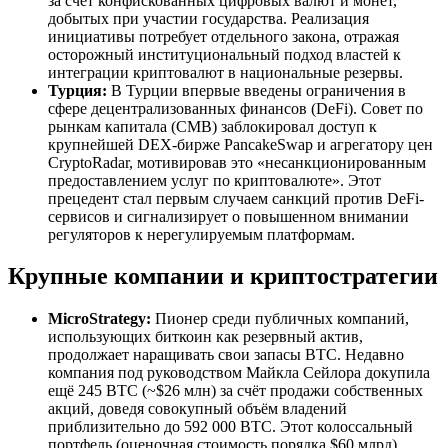
за счёт конфискованных цифровых валют и монет,
добытых при участии государства. Реализация
инициативы потребует отдельного закона, отражая
осторожный институциональный подход властей к
интеграции криптовалют в национальные резервы.
Турция:
В Турции впервые введены ограничения в
сфере децентрализованных финансов (DeFi). Совет по
рынкам капитала (CMB) заблокировал доступ к
крупнейшей DEX-бирже PancakeSwap и агрегатору цен
CryptoRadar, мотивировав это «несанкционированным
предоставлением услуг по криптовалюте». Этот
прецедент стал первым случаем санкций против DeFi-
сервисов и сигнализирует о повышенном внимании
регуляторов к нерегулируемым платформам.
Крупные компании и криптостратегии
MicroStrategy:
Пионер среди публичных компаний,
использующих биткоин как резервный актив,
продолжает наращивать свои запасы BTC. Недавно
компания под руководством Майкла Сейлора докупила
ещё 245 BTC (~$26 млн) за счёт продажи собственных
акций, доведя совокупный объём владений
приблизительно до 592 000 BTC. Этот колоссальный
портфель (оценочная стоимость порядка $60 млрд)