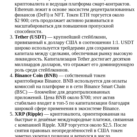
криптовалюта и ведущая платформа смарт-контрактов.
Ethereum лежит в основе экосистем децентрализованных
финансов (DeFi) и NFT. Токен ETH торгуется около
$2 900; сеть продолжает активно развиваться и
масштабироваться для повышения пропускной
способности.
Tether (USDT)
— крупнейший стейблкоин,
привязанный к доллару США в соотношении 1:1. USDT
широко используется трейдерами для сохранения
капитала между сделками, обеспечивая рынку высокую
ликвидность. Капитализация Tether достигает десятков
миллиардов долларов, что отражает его доминирующую
роль среди стейблкоинов.
Binance Coin (BNB)
— собственный токен
криптобиржи Binance. BNB используется для оплаты
комиссий на платформе и в сети Binance Smart Chain
(BSC) — блокчейне для децентрализованных
приложений. Цена BNB около $700; этот актив
стабильно входит в топ-5 по капитализации благодаря
широкой сфере применения в экосистеме Binance.
XRP (Ripple)
— криптовалюта, ориентированная на
быстрые и дешёвые международные платежи, связанная
с компанией Ripple. XRP торгуется около $2,5. После
снятия правовых неопределённостей в США токен
заметно укрепил позиции и вернулся в число