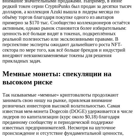
внимание значительными продажами. Например, в июне
редкий токен серии CryptoPunks был продан за десятки тысяч
долларов, а коллекция Azuki вышла в лидеры месяца по
объёму торгов благодаря покупке одного из аватаров
примерно за $170 тыс. Сообщество коллекционеров остаётся
активным, однако рынок становится более избирательным:
ценность всё больше видят в токенах, подкреплённых
реальной полезностью или эксклюзивными правами. В
перспективе эксперты ожидают дальнейшего роста NFT-
сектора по мере того, как всё больше брендов и индустрий
внедряют невзаимозаменяемые токены для решения
прикладных задач.
Мемные монеты: спекуляции на
высоком риске
Так называемые «мемные» криптовалюты продолжают
занимать свою нишу на рынке, привлекая внимание
розничных инвесторов высокой волатильностью. Самая
известная мем-монета Dogecoin (DOGE) удерживается в числе
лидеров по капитализации (курс около $0,18) благодаря
преданному сообществу и периодической поддержке
известных предпринимателей. Несмотря на шуточное
происхождение и отсутствие фундаментальной ценности,