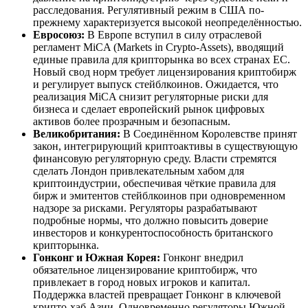
расследования. Регулятивный режим в США по-
прежнему характеризуется высокой неопределённостью.
Евросоюз:
В Европе вступил в силу отраслевой
регламент MiCA (Markets in Crypto-Assets), вводящий
единые правила для крипторынка во всех странах ЕС.
Новый свод норм требует лицензирования криптобирж
и регулирует выпуск стейблкоинов. Ожидается, что
реализация MiCA снизит регуляторные риски для
бизнеса и сделает европейский рынок цифровых
активов более прозрачным и безопасным.
Великобритания:
В Соединённом Королевстве принят
закон, интегрирующий криптоактивы в существующую
финансовую регуляторную среду. Власти стремятся
сделать Лондон привлекательным хабом для
криптоиндустрии, обеспечивая чёткие правила для
бирж и эмитентов стейблкоинов при одновременном
надзоре за рисками. Регуляторы разрабатывают
подробные нормы, что должно повысить доверие
инвесторов и конкурентоспособность британского
крипторынка.
Гонконг и Южная Корея:
Гонконг внедрил
обязательное лицензирование криптобирж, что
привлекает в город новых игроков и капитал.
Поддержка властей превращает Гонконг в ключевой
крипто-хаб Азии. Одновременно регуляторы Южной