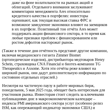
даже на фоне волатильности на рынках акций и
облигаций. Отдельного внимания заслуживают
комментарии менеджмента Ares относительно
кредитного качества в портфелях: инвесторы
оценивают, как текущая высокая ставка ФРС и
возможное замедление экономики влияют на заемщиков
в их портфеле. Позитивный тон отчёта Ares может
поддержать акции финансового сектора, в то время как
любые признаки проблем с финансированием или
ростом дефолтов насторожат рынок.
(Также в течение дня отчётность представят другие компании,
включая медицинского гиганта Zimmer Biomet
(ортопедические изделия), дистрибьютора медтоваров Henry
Schein, страховщика CNA Financial и биотех-компании TG
Therapeutics и Axsome. Хотя эти отчёты реже влияют на
широкий рынок, они дадут дополнительную информацию по
состоянию отдельных отраслей.)
Несмотря на частичную паузу в работе мировых бирж,
понедельник, 5 мая 2025 года, обещает быть интересным для
участников рынка. Инвесторам стоит следить за ключевыми
публикациями дня: в макроэкономическом календаре –
индексы PMI американского сектора услуг (особенно релиз
ISM, как опережающий индикатор экономики США) и