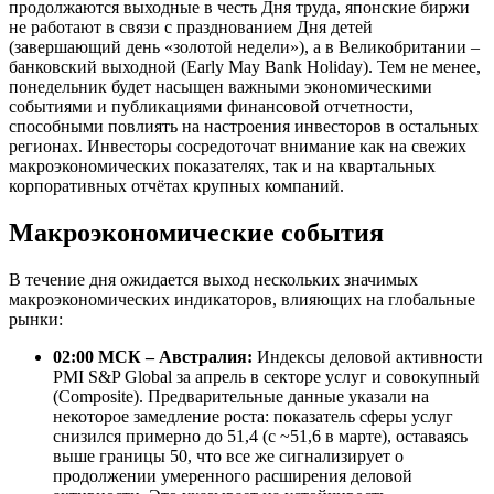
продолжаются выходные в честь Дня труда, японские биржи
не работают в связи с празднованием Дня детей
(завершающий день «золотой недели»), а в Великобритании –
банковский выходной (Early May Bank Holiday). Тем не менее,
понедельник будет насыщен важными экономическими
событиями и публикациями финансовой отчетности,
способными повлиять на настроения инвесторов в остальных
регионах. Инвесторы сосредоточат внимание как на свежих
макроэкономических показателях, так и на квартальных
корпоративных отчётах крупных компаний.
Макроэкономические события
В течение дня ожидается выход нескольких значимых
макроэкономических индикаторов, влияющих на глобальные
рынки:
02:00 МСК – Австралия:
Индексы деловой активности
PMI S&P Global за апрель в секторе услуг и совокупный
(Composite). Предварительные данные указали на
некоторое замедление роста: показатель сферы услуг
снизился примерно до 51,4 (с ~51,6 в марте), оставаясь
выше границы 50, что все же сигнализирует о
продолжении умеренного расширения деловой