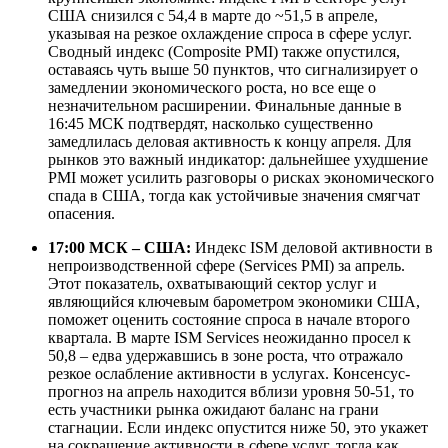
США снизился с 54,4 в марте до ~51,5 в апреле,
указывая на резкое охлаждение спроса в сфере услуг.
Сводный индекс (Composite PMI) также опустился,
оставаясь чуть выше 50 пунктов, что сигнализирует о
замедлении экономического роста, но все еще о
незначительном расширении. Финальные данные в
16:45 МСК подтвердят, насколько существенно
замедлилась деловая активность к концу апреля. Для
рынков это важный индикатор: дальнейшее ухудшение
PMI может усилить разговоры о рисках экономического
спада в США, тогда как устойчивые значения смягчат
опасения.
17:00 МСК – США:
Индекс ISM деловой активности в
непроизводственной сфере (Services PMI) за апрель.
Этот показатель, охватывающий сектор услуг и
являющийся ключевым барометром экономики США,
поможет оценить состояние спроса в начале второго
квартала. В марте ISM Services неожиданно просел к
50,8 – едва удержавшись в зоне роста, что отражало
резкое ослабление активности в услугах. Консенсус-
прогноз на апрель находится вблизи уровня 50-51, то
есть участники рынка ожидают баланс на грани
стагнации. Если индекс опустится ниже 50, это укажет
на сокращение активности в сфере услуг, тогда как