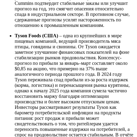
Cummins подтвердит стабильные заказы или улучшит
прогноз на год, это смягчит опасения относительно
спада в индустриальном секторе. В противном случае,
сдержанные прогнозы усилят настороженность по
отношению к промышленным компаниям.
Tyson Foods (США)
– одна из крупнейших в мире
пищевых компаний, ведущий производитель мяса
птицы, говядины и свинины. От Tyson ожидается
заметное улучшение финансовых показателей на фоне
стабилизации рынков продовольствия. Консенсус-
прогноз по прибыли за январь–март составляет около
$0,85 на акцию, что примерно на 37% выше
аналогичного периода прошлого года. В 2024 году
Tyson переживала спад прибыли из-за роста издержек
(корма, логистика) и перенасыщения рынка курятины,
однако к началу 2025 года компания сумела частично
восстановить маржу благодаря оптимизации
производства и более высоким отпускным ценам.
Инвесторы рассматривают результаты Tyson как
барометр потребительской инфляции на продукты
питания: рост продаж и прибыли может
свидетельствовать о том, что ритейлерам удается
переносить повышенные издержки на потребителей, а
спрос на продовольствие остается стабильным. В отчёте