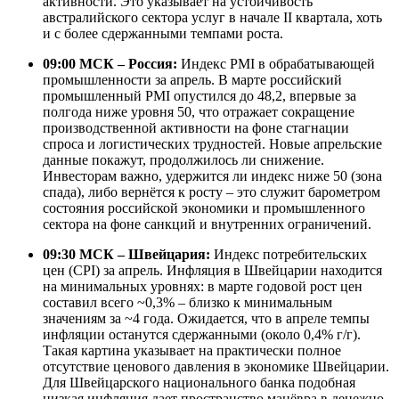
активности. Это указывает на устойчивость
австралийского сектора услуг в начале II квартала, хоть
и с более сдержанными темпами роста.
09:00 МСК – Россия:
Индекс PMI в обрабатывающей
промышленности за апрель. В марте российский
промышленный PMI опустился до 48,2, впервые за
полгода ниже уровня 50, что отражает сокращение
производственной активности на фоне стагнации
спроса и логистических трудностей. Новые апрельские
данные покажут, продолжилось ли снижение.
Инвесторам важно, удержится ли индекс ниже 50 (зона
спада), либо вернётся к росту – это служит барометром
состояния российской экономики и промышленного
сектора на фоне санкций и внутренних ограничений.
09:30 МСК – Швейцария:
Индекс потребительских
цен (CPI) за апрель. Инфляция в Швейцарии находится
на минимальных уровнях: в марте годовой рост цен
составил всего ~0,3% – близко к минимальным
значениям за ~4 года. Ожидается, что в апреле темпы
инфляции останутся сдержанными (около 0,4% г/г).
Такая картина указывает на практически полное
отсутствие ценового давления в экономике Швейцарии.
Для Швейцарского национального банка подобная
низкая инфляция дает пространство манёвра в денежно-