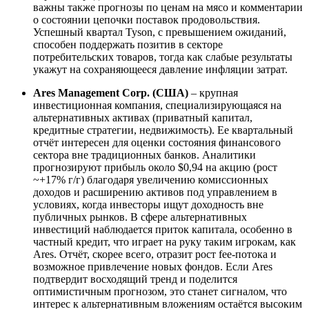
важны также прогнозы по ценам на мясо и комментарии
о состоянии цепочки поставок продовольствия.
Успешный квартал Tyson, с превышением ожиданий,
способен поддержать позитив в секторе
потребительских товаров, тогда как слабые результаты
укажут на сохраняющееся давление инфляции затрат.
Ares Management Corp. (США)
– крупная
инвестиционная компания, специализирующаяся на
альтернативных активах (приватный капитал,
кредитные стратегии, недвижимость). Ее квартальный
отчёт интересен для оценки состояния финансового
сектора вне традиционных банков. Аналитики
прогнозируют прибыль около $0,94 на акцию (рост
~+17% г/г) благодаря увеличению комиссионных
доходов и расширению активов под управлением в
условиях, когда инвесторы ищут доходность вне
публичных рынков. В сфере альтернативных
инвестиций наблюдается приток капитала, особенно в
частный кредит, что играет на руку таким игрокам, как
Ares. Отчёт, скорее всего, отразит рост fee-потока и
возможное привлечение новых фондов. Если Ares
подтвердит восходящий тренд и поделится
оптимистичным прогнозом, это станет сигналом, что
интерес к альтернативным вложениям остаётся высоким