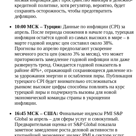
кредитной политике, хотя регулятор, вероятно, будет
сохранять осторожность, чтобы предотвратить
дефляцию.
10:00 МСК – Турция:
Данные по инфляции (CPI) за
апрель. После периода снижения в начале года, турецкая
инфляция остаётся одной из самых высоких в мире – в
марте годовой индекс цен составил около 38%.
Прогнозы по апрелю предполагают ускорение
месячного роста цен (около 3% за месяц), что может
притормозить замедление годовой инфляции или даже
развернуть тренд. Ожидается годовой показатель в
районе 40%+, отражающий сохраняющееся давление из-
за удорожания энергии и ослабления лиры. Публикация
турецкого CPI будет внимательно отслеживаться
рынком: высокие цифры способны повлиять на курс
турецкой лиры и подчеркнуть вызовы для новой
экономической команды страны в укрощении
инфляции.
16:45 МСК – США:
Финальные индексы PMI S&P
Global за апрель – для сферы услуг и совокупный.
Предварительная оценка от S&P Global показала
заметное замедление роста деловой активности в
крупнейшей экономике: индекс PMI в секторе услуг