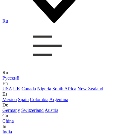
Ru
Ru
Русский
En
USA
UK
Canada
Nigeria
South Africa
New Zealand
Es
Mexico
Spain
Colombia
Argentina
De
Germany
Switzerland
Austria
Cn
China
In
India