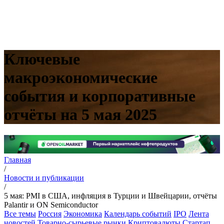
Ключевые
макроэкономические
события и корпоративные
отчёты на 5 мая 2025
Главная
/
Новости и публикации
/
5 мая: PMI в США, инфляция в Турции и Швейцарии, отчёты
Palantir и ON Semiconductor
Все темы
Россия
Экономика
Календарь событий
IPO
Лента
новостей
Товарно-сырьевые рынки
Криптовалюты
Стартап