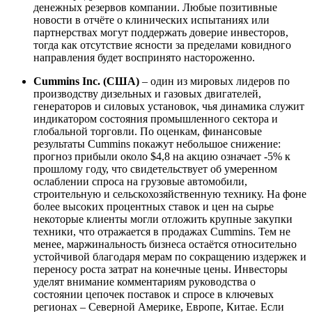
денежных резервов компании. Любые позитивные
новости в отчёте о клинических испытаниях или
партнерствах могут поддержать доверие инвесторов,
тогда как отсутствие ясности за пределами ковидного
направления будет воспринято настороженно.
Cummins Inc. (США)
– один из мировых лидеров по
производству дизельных и газовых двигателей,
генераторов и силовых установок, чья динамика служит
индикатором состояния промышленного сектора и
глобальной торговли. По оценкам, финансовые
результаты Cummins покажут небольшое снижение:
прогноз прибыли около $4,8 на акцию означает -5% к
прошлому году, что свидетельствует об умеренном
ослаблении спроса на грузовые автомобили,
строительную и сельскохозяйственную технику. На фоне
более высоких процентных ставок и цен на сырье
некоторые клиенты могли отложить крупные закупки
техники, что отражается в продажах Cummins. Тем не
менее, маржинальность бизнеса остаётся относительно
устойчивой благодаря мерам по сокращению издержек и
переносу роста затрат на конечные цены. Инвесторы
уделят внимание комментариям руководства о
состоянии цепочек поставок и спросе в ключевых
регионах – Северной Америке, Европе, Китае. Если