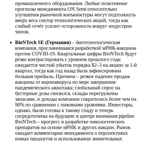
промышленного оборудования. Любые позитивные
прогнозы менеджмента ON Semi относительно
улучшения рыночной конъюнктуры могут подтолкнуть
вверх весь сектор технологических акций, тогда как
слабый отчёт усилит осторожность вокруг индустрии
чипов.
BioNTech SE (Германия)
– биотехнологическая
компания, прославившаяся разработкой мРНК-вакцины
против COVID-19. Квартальные цифры BioNTech будут
резко контрастировать с уровнем прошлого года:
ожидается чистый убыток порядка $2–3 на акцию за 1-й
квартал, тогда как год назад была зафиксирована
большая прибыль. Причина – резкое падение продаж
вакцины от коронавируса по мере завершения
пандемического ажиотажа: глобальный спрос на
бустерные дозы снизился, склады перегружены
запасами, и доходы компании сократились более чем на
90% по сравнению с пиковыми уровнями. Инвесторы,
однако, были готовы к такому спаду и теперь
сосредоточены на будущем: в центре внимания pipeline
BioNTech – прогресс в разработке онкологических
препаратов на основе мРНК и других вакцин. Рынок
ожидает комментарии менеджмента о перспективах
новых продуктов и использовании значительных