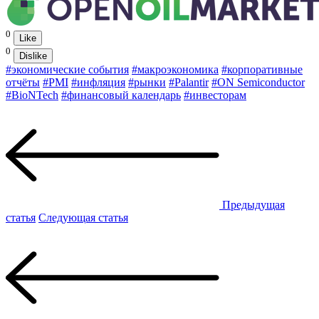
0
Like
0
Dislike
#экономические события
#макроэкономика
#корпоративные
отчёты
#PMI
#инфляция
#рынки
#Palantir
#ON Semiconductor
#BioNTech
#финансовый календарь
#инвесторам
Предыдущая
статья
Следующая статья