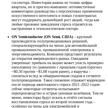
госсектора. Инвесторам важны не только цифры
квартала, но и прогноз компании: оптимистичные
комментарии руководства о перспективах применения
искусственного интеллекта и новых госконтрактах
могут поддержать дальнейший рост акций, тогда как
любые признаки замедления спроса отразятся на
настроениях в технологическом секторе.
ON Semiconductor (ON Semi, США)
– крупный
производитель полупроводниковых решений,
специализирующийся на чипах для автомобильной
промышленности, промышленной электроники и
энергоменеджмента. Компания представит результаты
до открытия американского рынка. Ожидания
умеренные: прибыль на акцию может упасть примерно
наполовину по сравнению с прошлым годом (прогноз
~$0,50 против ~$1,08 годом ранее), а выручка –
снизиться вслед за общерыночным спадом в сегменте
полупроводников. Такое снижение отражает коррекцию
после периода ажиотажного спроса 2021–2022 годов:
сейчас некоторые сегменты испытывают
перепроизводство и острые ценовые колебания. Тем не
менее, инвесторы будут искать в отчёте сигналы
восстановления спроса во второй половине года –
особенно на чипы для электромобилей и