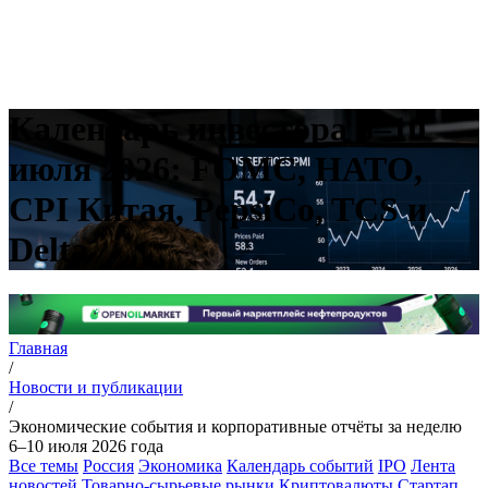
Календарь инвестора 6–10
июля 2026: FOMC, НАТО,
CPI Китая, PepsiCo, TCS и
Delta
Главная
/
Новости и публикации
/
Экономические события и корпоративные отчёты за неделю
6–10 июля 2026 года
Все темы
Россия
Экономика
Календарь событий
IPO
Лента
новостей
Товарно-сырьевые рынки
Криптовалюты
Стартап