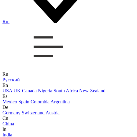
Ru
Ru
Русский
En
USA
UK
Canada
Nigeria
South Africa
New Zealand
Es
Mexico
Spain
Colombia
Argentina
De
Germany
Switzerland
Austria
Cn
China
In
India