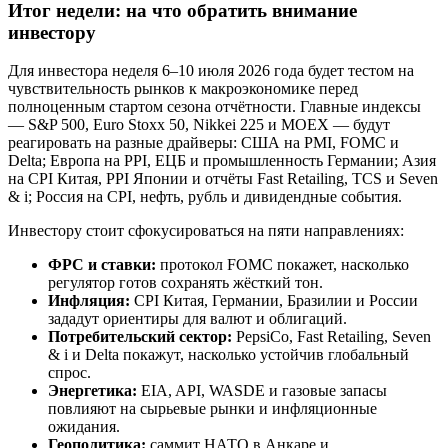
Итог недели: на что обратить внимание
инвестору
Для инвестора неделя 6–10 июля 2026 года будет тестом на
чувствительность рынков к макроэкономике перед
полноценным стартом сезона отчётности. Главные индексы
— S&P 500, Euro Stoxx 50, Nikkei 225 и MOEX — будут
реагировать на разные драйверы: США на PMI, FOMC и
Delta; Европа на PPI, ЕЦБ и промышленность Германии; Азия
на CPI Китая, PPI Японии и отчёты Fast Retailing, TCS и Seven
& i; Россия на CPI, нефть, рубль и дивидендные события.
Инвестору стоит сфокусироваться на пяти направлениях:
ФРС и ставки:
протокол FOMC покажет, насколько
регулятор готов сохранять жёсткий тон.
Инфляция:
CPI Китая, Германии, Бразилии и России
зададут ориентиры для валют и облигаций.
Потребительский сектор:
PepsiCo, Fast Retailing, Seven
& i и Delta покажут, насколько устойчив глобальный
спрос.
Энергетика:
EIA, API, WASDE и газовые запасы
повлияют на сырьевые рынки и инфляционные
ожидания.
Геополитика:
саммит НАТО в Анкаре и