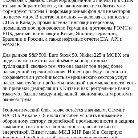
глобальных рынков: сезон корпоративной отчётности в США
только набирает обороты, но экономические события уже
формируют плотный информационный фон для инвесторов
по всему миру. В центре внимания — деловая активность в
США и Канаде, промышленная инфляция еврозоны,
промышленное производство Германии, протоколы FOMC и
ЕЦБ, данные по инфляции Китая, Японии, Германии,
Бразилии и России, а также нефтяные отчёты EIA, API и
WASDE.
Для рынков S&P 500, Euro Stoxx 50, Nikkei 225 и MOEX эта
неделя важна не столько объёмом корпоративных
публикаций, сколько тем, что она задаёт тон перед более
насыщенной серединой июля. Инвесторы будут оценивать,
сохраняется ли устойчивость американского сектора услуг,
насколько глубоки проблемы немецкой промышленности, есть
ли признаки дезинфляции в Китае и как центральные банки
трактуют баланс между инфляцией, экономическим ростом и
рынком труда.
Геополитический блок также остаётся значимым. Саммит
НАТО в Анкаре 7–8 июля способен усилить внимание к
оборонному сектору, европейской промышленности и акциям
компаний, связанных с безопасностью, логистикой и
энергетикой. Визит главы МИД КНР Ван И в Северную
Европу с 2 по 8 июля добавляет внешнеполитический