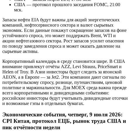
США — протокол прошлого заседания FOMC, 21:00
мск.
Запасы нефти EIA будут важны для акций энергетических
компаний, нефтесервисного сектора и валют сырьевых
экономик. Если данные покажут сокращение запасов на фоне
устойчивого спроса, это может поддержать Brent, WTI и
акции нефтегазового сектора. Рост запасов усилит опасения
по поводу замедления спроса и может оказать давление на
сырьевые активы.
Корпоративный календарь в среду становится шире. В США
внимание привлекут отчёты AZZ, Levi Strauss, PriceSmart и
Helen of Troy. В Азии инвесторы будут следить за японской
AEON, а в Европе — за Jet2. Эти компании дают сигналы по
потребительскому спросу, рознице, путешествиям, ценовой
политике и маржинальности. Для MOEX среда важна прежде
всего корпоративными и дивидендными событиями:
российские инвесторы будут учитывать дивидендные отсечки
и возможные гэпы в отдельных бумагах.
Экономические события, четверг, 9 июля 2026:
CPI Китая, протокол ЕЦБ, рынок труда США и
пик отчётности недели