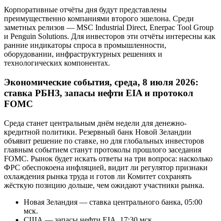
Корпоративные отчёты дня будут представлены
преимущественно компаниями второго эшелона. Среди
заметных релизов — MSC Industrial Direct, Enerpac Tool Group
и Penguin Solutions. Для инвесторов эти отчёты интересны как
ранние индикаторы спроса в промышленности,
оборудовании, инфраструктурных решениях и
технологических компонентах.
Экономические события, среда, 8 июля 2026:
ставка РБНЗ, запасы нефти EIA и протокол
FOMC
Среда станет центральным днём недели для денежно-
кредитной политики. Резервный банк Новой Зеландии
объявит решение по ставке, но для глобальных инвесторов
главным событием станут протоколы прошлого заседания
FOMC. Рынок будет искать ответы на три вопроса: насколько
ФРС обеспокоена инфляцией, видит ли регулятор признаки
охлаждения рынка труда и готов ли Комитет сохранять
жёсткую позицию дольше, чем ожидают участники рынка.
Новая Зеландия — ставка центрального банка, 05:00
мск.
США — запасы нефти EIA, 17:30 мск.