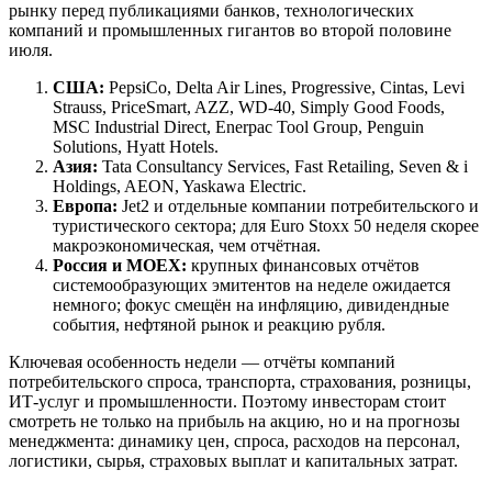
рынку перед публикациями банков, технологических
компаний и промышленных гигантов во второй половине
июля.
США:
PepsiCo, Delta Air Lines, Progressive, Cintas, Levi
Strauss, PriceSmart, AZZ, WD-40, Simply Good Foods,
MSC Industrial Direct, Enerpac Tool Group, Penguin
Solutions, Hyatt Hotels.
Азия:
Tata Consultancy Services, Fast Retailing, Seven & i
Holdings, AEON, Yaskawa Electric.
Европа:
Jet2 и отдельные компании потребительского и
туристического сектора; для Euro Stoxx 50 неделя скорее
макроэкономическая, чем отчётная.
Россия и MOEX:
крупных финансовых отчётов
системообразующих эмитентов на неделе ожидается
немного; фокус смещён на инфляцию, дивидендные
события, нефтяной рынок и реакцию рубля.
Ключевая особенность недели — отчёты компаний
потребительского спроса, транспорта, страхования, розницы,
ИТ-услуг и промышленности. Поэтому инвесторам стоит
смотреть не только на прибыль на акцию, но и на прогнозы
менеджмента: динамику цен, спроса, расходов на персонал,
логистики, сырья, страховых выплат и капитальных затрат.