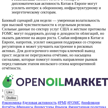
дипломатическая активность Китая в Европе могут
усилить интерес к оборонному, инфраструктурному и
энергетическому секторам.
Базовый сценарий для недели — умеренная волатильность
при высокой чувствительности к отдельным релизам.
Сильные данные по сектору услуг США и жёсткие протоколы
FOMC могут поддержать доллар и доходности облигаций, но
оказать давление на акции роста. Слабая инфляция в Китае и
Европе, напротив, усилит ожидания поддержки со стороны
регуляторов и может улучшить настроение в рисковых
активах. Для долгосрочного инвестора ключевой вывод
прост: неделя не перегружена отчётами, но насыщена
сигналами, которые помогут понять направление рынков
перед главным этапом июльского сезона корпоративной
отчётности.
1
Like
0
Dislike
#экономика
#деловая активность
#PMI
#FOMC
#инфляция
#отчёты
#финансы
#инвесторы
#рынок
#монетарная политика