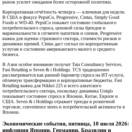
рынок усилит ожидания более осторожной политики.
Корпоративная отчётность четверга — ключевая для недели.
В США в фокусе PepsiCo, Progressive, Cintas, Simply Good
Foods и WD-40. PepsiCo покажет состояние глобального
потребительского спроса, ценовой силы брендов и
маржинальности в сегменте напитков и снеков. Progressive
важна для оценки страхового сектора, стоимости рисков и
динамики премий. Cintas даст сигнал по корпоративным
услугам и состоянию американского малого и среднего
бизнеса.
В Азии особое внимание получат Tata Consultancy Services,
Fast Retailing и Seven & i Holdings. TCS традиционно
рассматривается как ранний барометр спроса на ИТ-услуги,
облачную трансформацию и корпоративные бюджеты. Fast
Retailing важна для Nikkei 225 и всего азиатского
потребительского сектора, поскольку динамика Uniqlo
показывает состояние спроса в Японии, Китае, Европе и
США. Seven & i Holdings отражает тренды в розничной
торговле, convenience stores и потребительской активности в
Японии.
Экономические события, пятница, 10 июля 2026:
инфляция Японии, Германии, Бразилии и