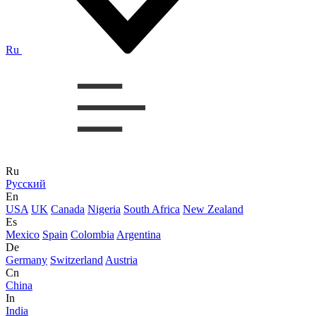
Ru
Ru
Русский
En
USA
UK
Canada
Nigeria
South Africa
New Zealand
Es
Mexico
Spain
Colombia
Argentina
De
Germany
Switzerland
Austria
Cn
China
In
India