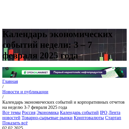
Календарь экономических
событий недели: 3 – 7
февраля 2025 года
Главная
/
Новости и публикации
/
Календарь экономических событий и корпоративных отчетов
на неделю 3-7 февраля 2025 года
Все темы
Россия
Экономика
Календарь событий
IPO
Лента
новостей
Товарно-сырьевые рынки
Криптовалюты
Стартап
Показать всё
02.02.2025