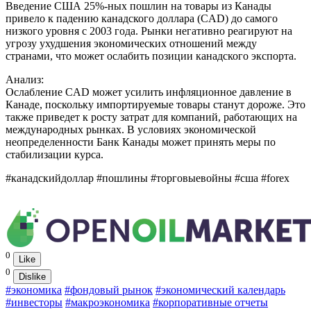
Введение США 25%-ных пошлин на товары из Канады
привело к падению канадского доллара (CAD) до самого
низкого уровня с 2003 года. Рынки негативно реагируют на
угрозу ухудшения экономических отношений между
странами, что может ослабить позиции канадского экспорта.
Анализ:
Ослабление CAD может усилить инфляционное давление в
Канаде, поскольку импортируемые товары станут дороже. Это
также приведет к росту затрат для компаний, работающих на
международных рынках. В условиях экономической
неопределенности Банк Канады может принять меры по
стабилизации курса.
#канадскийдоллар #пошлины #торговыевойны #сша #forex
0
Like
0
Dislike
#экономика
#фондовый рынок
#экономический календарь
#инвесторы
#макроэкономика
#корпоративные отчеты