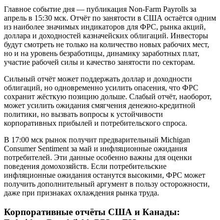
Главное событие дня — публикация Non-Farm Payrolls за
апрель в 15:30 мск. Отчёт по занятости в США остаётся одним
из наиболее значимых индикаторов для ФРС, рынка акций,
доллара и доходностей казначейских облигаций. Инвесторы
будут смотреть не только на количество новых рабочих мест,
но и на уровень безработицы, динамику заработных плат,
участие рабочей силы и качество занятости по секторам.
Сильный отчёт может поддержать доллар и доходности
облигаций, но одновременно усилить опасения, что ФРС
сохранит жёсткую позицию дольше. Слабый отчёт, наоборот,
может усилить ожидания смягчения денежно-кредитной
политики, но вызвать вопросы к устойчивости
корпоративных прибылей и потребительского спроса.
В 17:00 мск рынок получит предварительный Michigan
Consumer Sentiment за май и инфляционные ожидания
потребителей. Эти данные особенно важны для оценки
поведения домохозяйств. Если потребительские
инфляционные ожидания останутся высокими, ФРС может
получить дополнительный аргумент в пользу осторожности,
даже при признаках охлаждения рынка труда.
Корпоративные отчёты США и Канады: