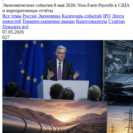
Экономические события 8 мая 2026: Non-Farm Payrolls в США
и корпоративные отчёты
Все темы
Россия
Экономика
Календарь событий
IPO
Лента
новостей
Товарно-сырьевые рынки
Криптовалюты
Стартап
Показать всё
07.05.2026
627