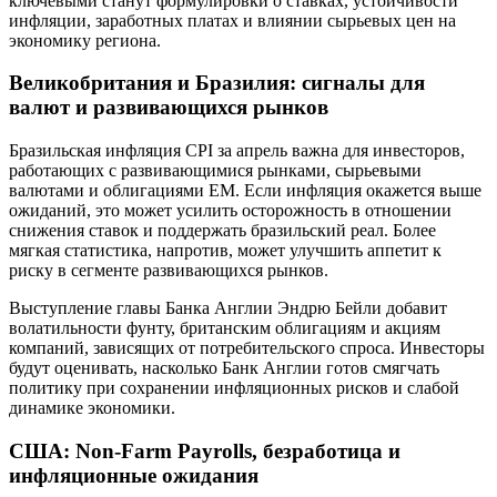
ключевыми станут формулировки о ставках, устойчивости
инфляции, заработных платах и влиянии сырьевых цен на
экономику региона.
Великобритания и Бразилия: сигналы для
валют и развивающихся рынков
Бразильская инфляция CPI за апрель важна для инвесторов,
работающих с развивающимися рынками, сырьевыми
валютами и облигациями EM. Если инфляция окажется выше
ожиданий, это может усилить осторожность в отношении
снижения ставок и поддержать бразильский реал. Более
мягкая статистика, напротив, может улучшить аппетит к
риску в сегменте развивающихся рынков.
Выступление главы Банка Англии Эндрю Бейли добавит
волатильности фунту, британским облигациям и акциям
компаний, зависящих от потребительского спроса. Инвесторы
будут оценивать, насколько Банк Англии готов смягчать
политику при сохранении инфляционных рисков и слабой
динамике экономики.
США: Non-Farm Payrolls, безработица и
инфляционные ожидания