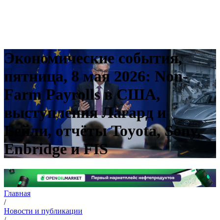
Экономические события,
пятница, 8 мая 2026: Non-
Farm Payrolls в США,
выступления Лагард и
Бейли, отчёты Toyota, Sony,
Enbridge и FIS
Главная
/
Новости и публикации
/