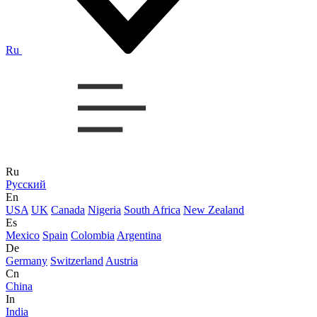
Ru
Ru
Русский
En
USA
UK
Canada
Nigeria
South Africa
New Zealand
Es
Mexico
Spain
Colombia
Argentina
De
Germany
Switzerland
Austria
Cn
China
In
India