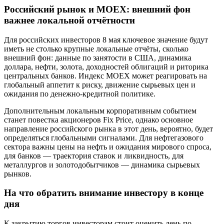
Российский рынок и MOEX: внешний фон
важнее локальной отчётности
Для российских инвесторов 8 мая ключевое значение будут
иметь не столько крупные локальные отчёты, сколько
внешний фон: данные по занятости в США, динамика
доллара, нефти, золота, доходностей облигаций и риторика
центральных банков. Индекс MOEX может реагировать на
глобальный аппетит к риску, движение сырьевых цен и
ожидания по денежно-кредитной политике.
Дополнительным локальным корпоративным событием
станет повестка акционеров Fix Price, однако основное
направление российского рынка в этот день, вероятно, будет
определяться глобальными сигналами. Для нефтегазового
сектора важны цены на нефть и ожидания мирового спроса,
для банков — траектория ставок и ликвидность, для
металлургов и золотодобытчиков — динамика сырьевых
рынков.
На что обратить внимание инвестору в конце
дня
К закрытию торгов инвесторам стоит оценить день по