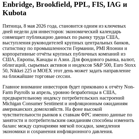
Enbridge, Brookfield, PPL, FIS, IAG и
Kubota
Пятница, 8 мая 2026 года, становится одним из ключевых
дней недели для инвесторов: экономический календарь
совмещает публикацию данных по рынку труда США,
выступления руководителей крупных центральных банков,
статистику по промышленности Германии, PMI Японии и
корпоративные отчёты крупных публичных компаний из
США, Европы, Канады и Азии. Для фондового рынка, валют,
облигаций, сырьевых активов и индексов S&P 500, Euro Stoxx
50, Nikkei 225 и MOEX этот день может задать направление
на ближайшие торговые сессии.
Главное внимание инвесторов будет приковано к отчёту Non-
Farm Payrolls за апрель, уровню безработицы в США,
предварительному индексу потребительских настроений
Michigan Consumer Sentiment и инфляционным ожиданиям
американских домохозяйств. На фоне высокой
чувствительности рынков к ставкам ФРС именно данные по
занятости и потребительским ожиданиям способны изменить
баланс между сценариями мягкой посадки, замедления
экономики и сохранения инфляционного давления.