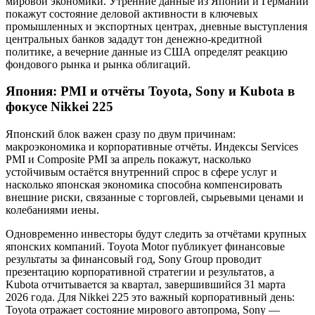
мировой экономики. Утренние данные из Японии и Германии
покажут состояние деловой активности в ключевых
промышленных и экспортных центрах, дневные выступления
центральных банков зададут тон денежно-кредитной
политике, а вечерние данные из США определят реакцию
фондового рынка и рынка облигаций.
Япония: PMI и отчёты Toyota, Sony и Kubota в
фокусе Nikkei 225
Японский блок важен сразу по двум причинам:
макроэкономика и корпоративные отчёты. Индексы Services
PMI и Composite PMI за апрель покажут, насколько
устойчивым остаётся внутренний спрос в сфере услуг и
насколько японская экономика способна компенсировать
внешние риски, связанные с торговлей, сырьевыми ценами и
колебаниями иены.
Одновременно инвесторы будут следить за отчётами крупных
японских компаний. Toyota Motor публикует финансовые
результаты за финансовый год, Sony Group проводит
презентацию корпоративной стратегии и результатов, а
Kubota отчитывается за квартал, завершившийся 31 марта
2026 года. Для Nikkei 225 это важный корпоративный день:
Toyota отражает состояние мирового автопрома, Sony —