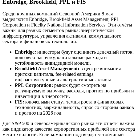
Enbridge, Brookfield, PPL и FIS
Среди крупных компаний Северной Америки 8 мая
выделяются Enbridge, Brookfield Asset Management, PPL
Corporation и Fidelity National Information Services. Эти отчёты
важны для разных сегментов рынка: энергетической
инфраструктуры, управления активами, коммунального
сектора и финансовых технологий.
Enbridge:
инвесторы будут оценивать денежный поток,
долговую нагрузку, капитальные расходы и
устойчивость дивидендной модели.
Brookfield Asset Management:
в центре внимания —
притоки капитала, fee-related earnings,
инфраструктурные и альтернативные активы.
PPL Corporation:
рынок будет смотреть на
регулируемую выручку, расходы, прогноз по прибыли и
инвестиции в энергосети.
FIS:
ключевыми станут темпы роста в финансовых
технологиях, маржинальность, спрос со стороны банков
и прогноз на 2026 год.
Для S&P 500 и североамериканского рынка эти отчёты важны
как индикатор качества корпоративных прибылей вне сектора
мегатехнологий. Если компании подтвердят устойчивый