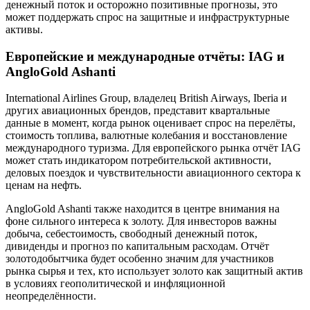
денежный поток и осторожно позитивные прогнозы, это
может поддержать спрос на защитные и инфраструктурные
активы.
Европейские и международные отчёты: IAG и
AngloGold Ashanti
International Airlines Group, владелец British Airways, Iberia и
других авиационных брендов, представит квартальные
данные в момент, когда рынок оценивает спрос на перелёты,
стоимость топлива, валютные колебания и восстановление
международного туризма. Для европейского рынка отчёт IAG
может стать индикатором потребительской активности,
деловых поездок и чувствительности авиационного сектора к
ценам на нефть.
AngloGold Ashanti также находится в центре внимания на
фоне сильного интереса к золоту. Для инвесторов важны
добыча, себестоимость, свободный денежный поток,
дивиденды и прогноз по капитальным расходам. Отчёт
золотодобытчика будет особенно значим для участников
рынка сырья и тех, кто использует золото как защитный актив
в условиях геополитической и инфляционной
неопределённости.