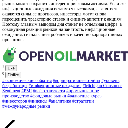
рынок может сохранить интерес к рисковым активам. Если же
инфляционные ожидания останутся высокими, а занятость
окажется сильнее прогнозов, инвесторы могут снова
переоценить траекторию ставок и снизить аппетит к акциям.
Поэтому главным выводом дня станет не отдельная цифра, а
совокупная реакция рынков на занятость, инфляционные
ожидания, сигналы центробанков и качество корпоративных
прогнозов.
1
Like
0
Dislike
#экономические события
#корпоративные отчёты
#уровень
безработицы
#инфляционные ожидания
#Michigan Consumer
Sentiment
#PMI
#всё о занятости
#промышленное
производство
#фондовые рынки
#валютные курсы
#инвесторов
#индексы
#аналитика
#стратегии
#международные рынки