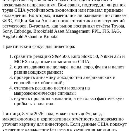
нескольким направлениям. Во-первых, подтвердил ли рынок
труда США устойчивость экономики или показал признаки
охлаждения. Во-вторых, изменились ли ожидания по ставкам
ФРС, ЕЦБ и Банка Англии после статистики и выступлений
регуляторов. В-третьих, как рынок воспринял отчёты Toyota,
Sony, Enbridge, Brookfield Asset Management, PPL, FIS, IAG,
AngloGold Ashanti и Kubota.
Практический фокус для инвестора:
сравнить реакцию S&P 500, Euro Stoxx 50, Nikkei 225 и
MOEX на данные по занятости США;
оценить движение доллара, иены, евро, фунта и валют
развивающихся рынков;
проверить динамику доходностей американских и
европейских облигаций;
отследить реакцию нефти и золота на
макроэкономические сигналы;
изучить прогнозы компаний, а не только фактическую
прибыль за квартал.
Пятница, 8 мая 2026 года, может стать днём, когда
макроэкономика и корпоративная отчётность одновременно
уточнят картину для инвесторов. Если данные США покажут
умеренное охлаждение без резкого ухудшения занятости,