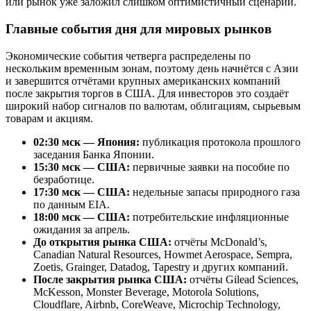
или рынок уже заложил слишком оптимистичный сценарий.
Главные события дня для мировых рынков
Экономические события четверга распределены по
нескольким временным зонам, поэтому день начнётся с Азии
и завершится отчётами крупных американских компаний
после закрытия торгов в США. Для инвесторов это создаёт
широкий набор сигналов по валютам, облигациям, сырьевым
товарам и акциям.
02:30 мск — Япония:
публикация протокола прошлого
заседания Банка Японии.
15:30 мск — США:
первичные заявки на пособие по
безработице.
17:30 мск — США:
недельные запасы природного газа
по данным EIA.
18:00 мск — США:
потребительские инфляционные
ожидания за апрель.
До открытия рынка США:
отчёты McDonald’s,
Canadian Natural Resources, Howmet Aerospace, Sempra,
Zoetis, Grainger, Datadog, Tapestry и других компаний.
После закрытия рынка США:
отчёты Gilead Sciences,
McKesson, Monster Beverage, Motorola Solutions,
Cloudflare, Airbnb, CoreWeave, Microchip Technology,