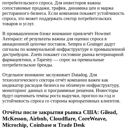
потребительского спроса. Для инвесторов важны
сопоставимые продажи, трафик, динамика цен и маржа
ресторанного бизнеса. Если компания покажет устойчивость
спроса, это может поддержать сектор потребительских
товаров и услуг.
В промышленном блоке внимание привлечёт Howmet
Aerospace: её результаты важны для оценки спроса в
авиационной цепочке поставок. Sempra и Grainger дадут
сигналы по коммунальной инфраструктуре и промышленной
дистрибуции. Zoetis покажет состояние рынка ветеринарной
фармацевтики, а Tapestry — спрос на премиальные
потребительские бренды.
Отдельное внимание заслуживает Datadog. Для
технологического сектора отчёт компании важен как
индикатор расходов бизнеса на облачную инфраструктуру,
мониторинг данных и программные решения. Инвесторы
будут оценивать темпы роста выручки, прогноз на год и
устойчивость спроса со стороны корпоративных клиентов.
Отчёты после закрытия рынка США: Gilead,
McKesson, Airbnb, Cloudflare, CoreWeave,
Microchip, Coinbase и Trade Desk