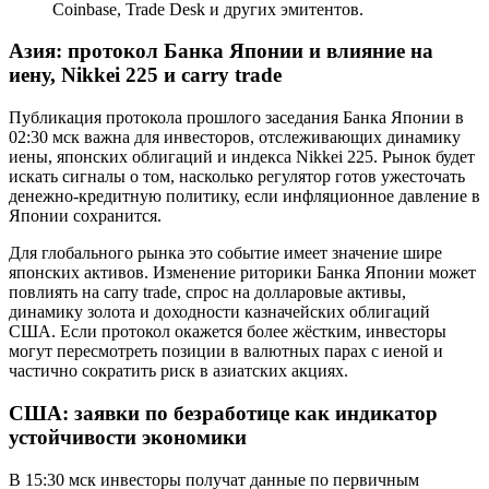
Coinbase, Trade Desk и других эмитентов.
Азия: протокол Банка Японии и влияние на
иену, Nikkei 225 и carry trade
Публикация протокола прошлого заседания Банка Японии в
02:30 мск важна для инвесторов, отслеживающих динамику
иены, японских облигаций и индекса Nikkei 225. Рынок будет
искать сигналы о том, насколько регулятор готов ужесточать
денежно-кредитную политику, если инфляционное давление в
Японии сохранится.
Для глобального рынка это событие имеет значение шире
японских активов. Изменение риторики Банка Японии может
повлиять на carry trade, спрос на долларовые активы,
динамику золота и доходности казначейских облигаций
США. Если протокол окажется более жёстким, инвесторы
могут пересмотреть позиции в валютных парах с иеной и
частично сократить риск в азиатских акциях.
США: заявки по безработице как индикатор
устойчивости экономики
В 15:30 мск инвесторы получат данные по первичным