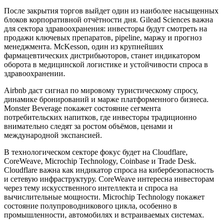
После закрытия торгов выйдет один из наиболее насыщенных
блоков корпоративной отчётности дня. Gilead Sciences важна
для сектора здравоохранения: инвесторы будут смотреть на
продажи ключевых препаратов, pipeline, маржу и прогноз
менеджмента. McKesson, один из крупнейших
фармацевтических дистрибьюторов, станет индикатором
оборота в медицинской логистике и устойчивости спроса в
здравоохранении.
Airbnb даст сигнал по мировому туристическому спросу,
динамике бронирований и марже платформенного бизнеса.
Monster Beverage покажет состояние сегмента
потребительских напитков, где инвесторы традиционно
внимательно следят за ростом объёмов, ценами и
международной экспансией.
В технологическом секторе фокус будет на Cloudflare,
CoreWeave, Microchip Technology, Coinbase и Trade Desk.
Cloudflare важна как индикатор спроса на кибербезопасность
и сетевую инфраструктуру. CoreWeave интересна инвесторам
через тему искусственного интеллекта и спроса на
вычислительные мощности. Microchip Technology покажет
состояние полупроводникового цикла, особенно в
промышленности, автомобилях и встраиваемых системах.