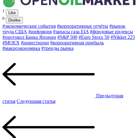
1
Like
0
Dislike
#экономические события
#корпоративные отчёты
#рынок
труда США
#инфляция
#запасы газа EIA
#фондовые индексы
#протокол Банка Японии
#S&P 500
#Euro Stoxx 50
#Nikkei 225
#MOEX
#инвестиции
#корпоративная прибыль
#макроэкономика
#тренды рынка
Предыдущая
статья
Следующая статья