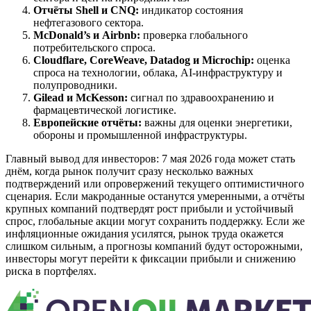
Отчёты Shell и CNQ:
индикатор состояния
нефтегазового сектора.
McDonald’s и Airbnb:
проверка глобального
потребительского спроса.
Cloudflare, CoreWeave, Datadog и Microchip:
оценка
спроса на технологии, облака, AI-инфраструктуру и
полупроводники.
Gilead и McKesson:
сигнал по здравоохранению и
фармацевтической логистике.
Европейские отчёты:
важны для оценки энергетики,
обороны и промышленной инфраструктуры.
Главный вывод для инвесторов: 7 мая 2026 года может стать
днём, когда рынок получит сразу несколько важных
подтверждений или опровержений текущего оптимистичного
сценария. Если макроданные останутся умеренными, а отчёты
крупных компаний подтвердят рост прибыли и устойчивый
спрос, глобальные акции могут сохранить поддержку. Если же
инфляционные ожидания усилятся, рынок труда окажется
слишком сильным, а прогнозы компаний будут осторожными,
инвесторы могут перейти к фиксации прибыли и снижению
риска в портфелях.