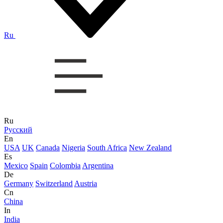
Ru
Ru
Русский
En
USA
UK
Canada
Nigeria
South Africa
New Zealand
Es
Mexico
Spain
Colombia
Argentina
De
Germany
Switzerland
Austria
Cn
China
In
India