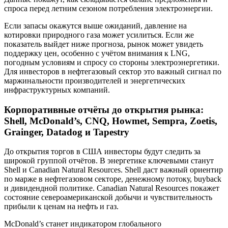
спроса перед летним сезоном потребления электроэнергии.
Если запасы окажутся выше ожиданий, давление на
котировки природного газа может усилиться. Если же
показатель выйдет ниже прогноза, рынок может увидеть
поддержку цен, особенно с учётом внимания к LNG,
погодным условиям и спросу со стороны электроэнергетики.
Для инвесторов в нефтегазовый сектор это важный сигнал по
маржинальности производителей и энергетических
инфраструктурных компаний.
Корпоративные отчёты до открытия рынка:
Shell, McDonald’s, CNQ, Howmet, Sempra, Zoetis,
Grainger, Datadog и Tapestry
До открытия торгов в США инвесторы будут следить за
широкой группой отчётов. В энергетике ключевыми станут
Shell и Canadian Natural Resources. Shell даст важный ориентир
по марже в нефтегазовом секторе, денежному потоку, buyback
и дивидендной политике. Canadian Natural Resources покажет
состояние североамериканской добычи и чувствительность
прибыли к ценам на нефть и газ.
McDonald’s станет индикатором глобального