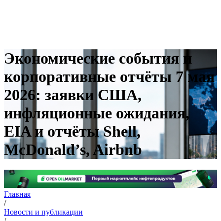
Экономические события и
корпоративные отчёты 7 мая
2026: заявки США,
инфляционные ожидания,
EIA и отчёты Shell,
McDonald’s, Airbnb
Главная
/
Новости и публикации
/