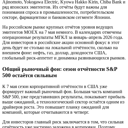
Ajinomoto, Yokogawa Electric, Kyowa Hakko Kirin, Chiba Bank и
ряд японских эмитентов. Их отчёты будут важны для
понимания спроса в промышленности, потребительском
секторе, фармацевтике и банковском сегменте Японии.
На российском рынке крупных отчётов уровня ведущих
эмитентов MOEX на 7 мая немного. В календарях отмечены
операционные результаты МГКЛ за январь–апрель 2026 года.
Для инвесторов в российские акции основной фокус в этот
день будет не столько на локальной отчётности, сколько на
внешнем фоне: нефть, газ, доллар, доходности США,
глобальный риск-аппетит и динамика развивающихся рынков.
Общий рыночный фон: сезон отчётности S&P
500 остаётся сильным
К 7 мая сезон корпоративной отчётности в США уже
формирует важный рыночный фон. Большая часть компаний
S&P 500, уже представивших результаты, показывает прибыль
выше ожиданий, а технологический сектор остаётся одним из
драйверов роста. Это повышает планку ожиданий для
компаний, которые отчитываются в четверг.
Для инвесторов главный риск заключается в том, что сильная
отчётность уже частично заложена в котировки. Поэтому