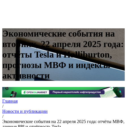
Экономические события на
вторник, 22 апреля 2025 года:
отчёты Tesla и Halliburton,
прогнозы МВФ и индексы
активности
Главная
/
Новости и публикации
/
Экономические события на 22 апреля 2025 года: отчёты МВФ,
данные PPI и отчётность Tesla