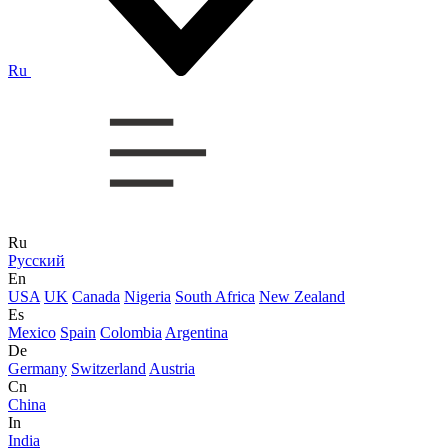
Ru
Ru
Русский
En
USA
UK
Canada
Nigeria
South Africa
New Zealand
Es
Mexico
Spain
Colombia
Argentina
De
Germany
Switzerland
Austria
Cn
China
In
India