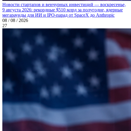
Новости стартапов и венчурных инвестиций — воскресенье,
9 августа 2026: рекордные $510 млрд за полугодие, ядерные
мегараунды для ИИ и IPO-парад от SpaceX до Anthropic
08 / 08 / 2026
27