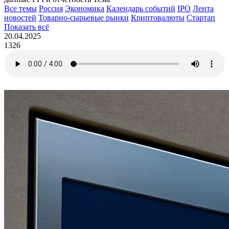
Все темы
Россия
Экономика
Календарь событий
IPO
Лента
новостей
Товарно-сырьевые рынки
Криптовалюты
Стартап
Показать всё
20.04.2025
1326