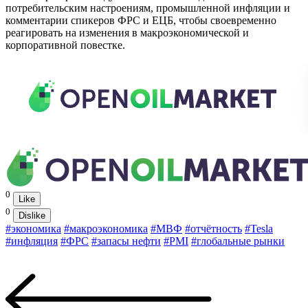
потребительским настроениям, промышленной инфляции и
комментарии спикеров ФРС и ЕЦБ, чтобы своевременно
реагировать на изменения в макроэкономической и
корпоративной повестке.
0
Like
0
Dislike
#экономика
#макроэкономика
#МВФ
#отчётность
#Tesla
#инфляция
#ФРС
#запасы нефти
#PMI
#глобальные рынки