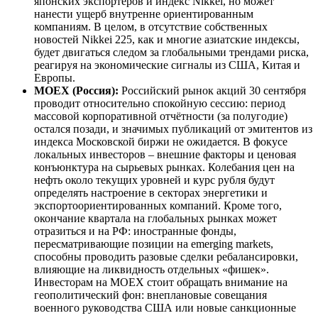
японских экспортёров и индекс Nikkei, но может
нанести ущерб внутренне ориентированным
компаниям. В целом, в отсутствие собственных
новостей Nikkei 225, как и многие азиатские индексы,
будет двигаться следом за глобальными трендами риска,
реагируя на экономические сигналы из США, Китая и
Европы.
MOEX (Россия):
Российский рынок акций 30 сентября
проводит относительно спокойную сессию: период
массовой корпоративной отчётности (за полугодие)
остался позади, и значимых публикаций от эмитентов из
индекса Московской биржи не ожидается. В фокусе
локальных инвесторов – внешние факторы и ценовая
конъюнктура на сырьевых рынках. Колебания цен на
нефть около текущих уровней и курс рубля будут
определять настроение в секторах энергетики и
экспортоориентированных компаний. Кроме того,
окончание квартала на глобальных рынках может
отразиться и на РФ: иностранные фонды,
пересматривающие позиции на emerging markets,
способны проводить разовые сделки ребалансировки,
влияющие на ликвидность отдельных «фишек».
Инвесторам на MOEX стоит обращать внимание на
геополитический фон: внеплановые совещания
военного руководства США или новые санкционные