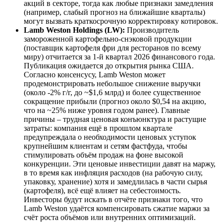
акций в секторе, тогда как любые признаки замедления
(например, слабый прогноз на ближайшие кварталы)
могут вызвать краткосрочную корректировку котировок.
Lamb Weston Holdings (LW):
Производитель
замороженной картофельно-снэковой продукции
(поставщик картофеля фри для ресторанов по всему
миру) отчитается за 1-й квартал 2026 финансового года.
Публикация ожидается до открытия рынка США.
Согласно консенсусу, Lamb Weston может
продемонстрировать небольшое снижение выручки
(около -2% г/г, до ~$1,6 млрд) и более существенное
сокращение прибыли (прогноз около $0,54 на акцию,
что на ~25% ниже уровня годом ранее). Главные
причины – трудная ценовая конъюнктура и растущие
затраты: компания ещё в прошлом квартале
предупреждала о необходимости ценовых уступок
крупнейшим клиентам и сетям фастфуда, чтобы
стимулировать объём продаж на фоне высокой
конкуренции. Эти ценовые инвестиции давят на маржу,
в то время как инфляция расходов (на рабочую силу,
упаковку, хранение) хотя и замедлилась в части сырья
(картофеля), всё ещё влияет на себестоимость.
Инвесторы будут искать в отчёте признаки того, что
Lamb Weston удаётся компенсировать сжатие маржи за
счёт роста объёмов или внутренних оптимизаций.