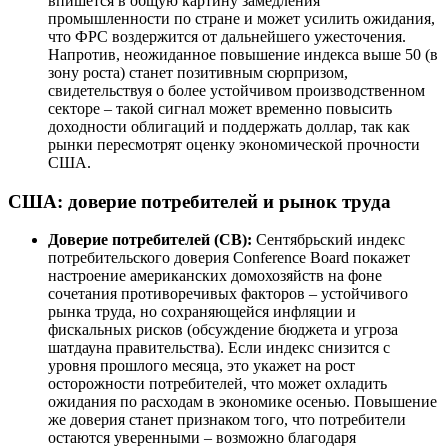
впишется в общую картину замедления
промышленности по стране и может усилить ожидания,
что ФРС воздержится от дальнейшего ужесточения.
Напротив, неожиданное повышение индекса выше 50 (в
зону роста) станет позитивным сюрпризом,
свидетельствуя о более устойчивом производственном
секторе – такой сигнал может временно повысить
доходности облигаций и поддержать доллар, так как
рынки пересмотрят оценку экономической прочности
США.
США: доверие потребителей и рынок труда
Доверие потребителей (CB):
Сентябрьский индекс
потребительского доверия Conference Board покажет
настроение американских домохозяйств на фоне
сочетания противоречивых факторов – устойчивого
рынка труда, но сохраняющейся инфляции и
фискальных рисков (обсуждение бюджета и угроза
шатдауна правительства). Если индекс снизится с
уровня прошлого месяца, это укажет на рост
осторожности потребителей, что может охладить
ожидания по расходам в экономике осенью. Повышение
же доверия станет признаком того, что потребители
остаются уверенными – возможно благодаря