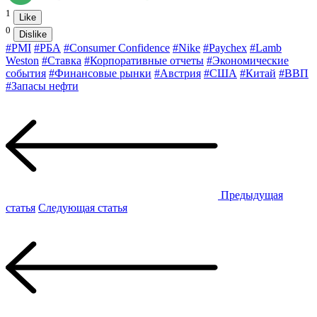
1
Like
0
Dislike
#PMI
#РБА
#Consumer Confidence
#Nike
#Paychex
#Lamb
Weston
#Ставка
#Корпоративные отчеты
#Экономические
события
#Финансовые рынки
#Австрия
#США
#Китай
#ВВП
#Запасы нефти
Предыдущая
статья
Следующая статья