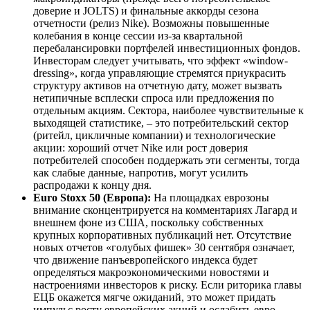
доверие и JOLTS) и финальные аккорды сезона
отчетности (релиз Nike). Возможны повышенные
колебания в конце сессии из-за квартальной
перебалансировки портфелей инвестиционных фондов.
Инвесторам следует учитывать, что эффект «window-
dressing», когда управляющие стремятся приукрасить
структуру активов на отчетную дату, может вызвать
нетипичные всплески спроса или предложения по
отдельным акциям. Сектора, наиболее чувствительные к
выходящей статистике, – это потребительский сектор
(ритейл, цикличные компании) и технологические
акции: хороший отчет Nike или рост доверия
потребителей способен поддержать эти сегменты, тогда
как слабые данные, напротив, могут усилить
распродажи к концу дня.
Euro Stoxx 50 (Европа):
На площадках еврозоны
внимание сконцентрируется на комментариях Лагард и
внешнем фоне из США, поскольку собственных
крупных корпоративных публикаций нет. Отсутствие
новых отчетов «голубых фишек» 30 сентября означает,
что движение панъевропейского индекса будет
определяться макроэкономическими новостями и
настроениями инвесторов к риску. Если риторика главы
ЕЦБ окажется мягче ожиданий, это может придать
импульс росту европейских акций и ослабить евро,