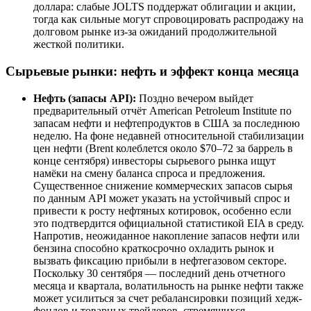
доллара: слабые JOLTS поддержат облигации и акции,
тогда как сильные могут спровоцировать распродажу на
долговом рынке из-за ожиданий продолжительной
жесткой политики.
Сырьевые рынки: нефть и эффект конца месяца
Нефть (запасы API):
Поздно вечером выйдет
предварительный отчёт American Petroleum Institute по
запасам нефти и нефтепродуктов в США за последнюю
неделю. На фоне недавней относительной стабилизации
цен нефти (Brent колеблется около $70–72 за баррель в
конце сентября) инвесторы сырьевого рынка ищут
намёки на смену баланса спроса и предложения.
Существенное снижение коммерческих запасов сырья
по данным API может указать на устойчивый спрос и
привести к росту нефтяных котировок, особенно если
это подтвердится официальной статистикой EIA в среду.
Напротив, неожиданное накопление запасов нефти или
бензина способно краткосрочно охладить рынок и
вызвать фиксацию прибыли в нефтегазовом секторе.
Поскольку 30 сентября — последний день отчетного
месяца и квартала, волатильность на рынке нефти также
может усилиться за счет ребалансировки позиций хедж-
фондов и товарных трейдеров, стремящихся