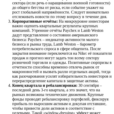
сектора (если речь о наращивании военной готовности)
до общего бегства от риска, если событие укажет на
рост глобальной напряжённости. Следует внимательно
отслеживать новости по этому вопросу в течение дня.
Корпоративные отчёты:
На микроуровне инвесторам
важно оценить квартальные результаты крупных
компаний. Утренние отчёты Paychex и Lamb Weston
дадут представление о состоянии американского
бизнеса: Paychex – индикатор активности малого
бизнеса и рынка труда, Lamb Weston – барометр
потребительского спроса в сфере общепита. После
закрытия внимание переключится на Nike: её показатели
продаж и прогноз могут задать тон всему сектору
розничной торговли и одежды. Позитивные сюрпризы в
отчетности способны временно отвлечь рынок от
макроновостей и вызвать ралли отдельных акций, тогда
как разочарования усилят избирательность инвесторов и
перераспределение капитала в защитные активы.
Конец квартала и ребалансировки:
30 сентября –
последний день 3-го квартала, а это значит, что на
рынках возможны технические движения. Крупные
фонды проводят ребалансировку портфелей, фиксируя
прибыль по выросшим активам и докупая отставшие,
чтобы привести доли активов в соответствие с
целевыми. Такой «window-dressing» эффект может