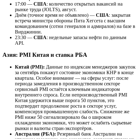
17:00 —
США
: количество открытых вакансий на
рынке труда (JOLTS), август.
Днём (точное время не объявлено) —
США
: закрытая
встреча министра обороны Пита Хегсета с высшим
командованием (сотни генералов и адмиралов) на базе в
Вирджинии.
23:30 —
США
: недельные запасы нефти по данным
API.
Азия: PMI Китая и ставка РБА
Китай (PMI):
Данные по индексам менеджеров закупок
за сентябрь покажут состояние экономики КНР в конце
квартала. Особое внимание — на сферы услуг: после
периода замедления в производственном секторе
сервисный PMI остаётся ключевым индикатором
внутреннего спроса. Если непроизводственный PMI
Китая удержится выше порога 50 пунктов, это
подтвердит продолжение роста в секторе услуг,
компенсируя промышленную слабость. Снижение же
PMI ниже 50 сигнализировало бы о широком
охлаждении экономики, что может ослабить сырьевые
рынки и валюты стран-экспортёров.
Австралия (РБА):
Резервный банк Австралии на