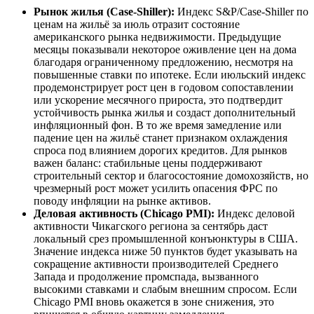
Рынок жилья (Case-Shiller):
Индекс S&P/Case-Shiller по
ценам на жильё за июль отразит состояние
американского рынка недвижимости. Предыдущие
месяцы показывали некоторое оживление цен на дома
благодаря ограниченному предложению, несмотря на
повышенные ставки по ипотеке. Если июльский индекс
продемонстрирует рост цен в годовом сопоставлении
или ускорение месячного прироста, это подтвердит
устойчивость рынка жилья и создаст дополнительный
инфляционный фон. В то же время замедление или
падение цен на жильё станет признаком охлаждения
спроса под влиянием дорогих кредитов. Для рынков
важен баланс: стабильные цены поддерживают
строительный сектор и благосостояние домохозяйств, но
чрезмерный рост может усилить опасения ФРС по
поводу инфляции на рынке активов.
Деловая активность (Chicago PMI):
Индекс деловой
активности Чикагского региона за сентябрь даст
локальный срез промышленной конъюнктуры в США.
Значение индекса ниже 50 пунктов будет указывать на
сокращение активности производителей Среднего
Запада и продолжение промспада, вызванного
высокими ставками и слабым внешним спросом. Если
Chicago PMI вновь окажется в зоне снижения, это