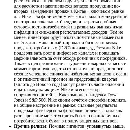
роста спроса в прошлом году и усиление промоакций
для расчистки накопившихся запасов продукции; во-
вторых, замедление продаж в Китае – ключевом рынке
для Nike – на фоне экономического спада и конкуренции
со стороны локальных брендов; и в-третьих, общая
осторожность потребителей на развитых рынках из-за
инфляции и снижения располагаемых доходов. Тем не
менее, инвесторы будут искать позитивные моменты в
отчёте: динамика онлайн-продаж и бизнеса прямых
продаж потребителям (D2C) покажет, удаётся ли Nike
поддерживать рост в цифровых каналах и повышать
маржинальность за счёт обхода розничных посредников.
Также в центре внимания – уровень товарных запасов и
комментарии руководства относительно праздничного
сезона: успешное снижение избыточных запасов к осени
и оптимистичный прогноз на предстоящий квартал
(вплоть до Нового года) могут развеять часть опасений
и дать импульс акциям Nike и всего сектора
спортивного ритейла. Как компонент индекса Dow
Jones и S&P 500, Nike своим отчётом способен повлиять
на общее настроение на рынке: сильные результаты
поддержат фьючерсы на фондовые индексы, тогда как
разочарование может усилить бегство из цикличных
потребительских бумаг в пользу защитных активов.
Прочие релизы:
Помимо гигантов, упомянутых выше,