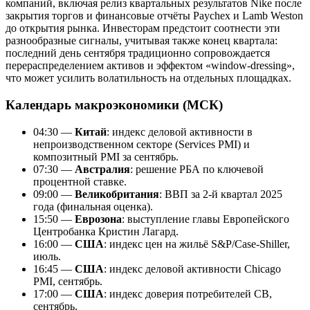
компаний, включая релиз квартальных результатов Nike после
закрытия торгов и финансовые отчёты Paychex и Lamb Weston
до открытия рынка. Инвесторам предстоит соотнести эти
разнообразные сигналы, учитывая также конец квартала:
последний день сентября традиционно сопровождается
перераспределением активов и эффектом «window-dressing»,
что может усилить волатильность на отдельных площадках.
Календарь макроэкономики (МСК)
04:30 —
Китай
: индекс деловой активности в
непроизводственном секторе (Services PMI) и
композитный PMI за сентябрь.
07:30 —
Австралия
: решение РБА по ключевой
процентной ставке.
09:00 —
Великобритания
: ВВП за 2-й квартал 2025
года (финальная оценка).
15:50 —
Еврозона
: выступление главы Европейского
Центробанка Кристин Лагард.
16:00 —
США
: индекс цен на жильё S&P/Case-Shiller,
июль.
16:45 —
США
: индекс деловой активности Chicago
PMI, сентябрь.
17:00 —
США
: индекс доверия потребителей CB,
сентябрь.