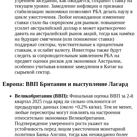
утреннем заседании, как ожидается, сохранит ставку на
текущем уровне. Замедление инфляции и признаки
стабилизации экономики позволяют РБА делать паузу в
цикле ужесточения. Любое неожиданное изменение
ставки стало бы сюрпризом для рынков: повышение
усилит австралийский доллар и может краткосрочно
давить на австралийский рынок акций, тогда как намёки
на будущие смягчения (или понижение ставки)
поддержат секторы, чувствительные к процентным
ставкам, и ослабят валюту. Инвесторы также будут
следить за сопроводительным заявлением РБА на
предмет оценки рисков для экономики Австралии,
особенно учитывая влияние замедления в Китае на
сырьевой сектор.
Европа: ВВП Британии и выступление Лагард
Великобритания (ВВП):
Финальная оценка ВВП за 2-й
квартал 2025 года вряд ли сильно отклонится от
предыдущих данных (около +0,2% кв/кв). Тем не менее,
любые пересмотры могут повлиять на настроения
относительно экономики Великобритании.
Подтверждение умеренного роста укажет на
устойчивость перед лицом ужесточения монетарной
политики Банка Англии, тогда как неожиданно более