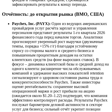
зафиксировать результаты к концу периода.
Отчётность: до открытия рынка (BMO, США)
Paychex, Inc. (PAYX):
Один из ведущих американских
провайдеров услуг расчёта зарплат и управления
персоналом представит результаты 1-го квартала 2026
финансового года перед началом торгов. Аналитики
прогнозируют уверенный рост выручки (двузначные
темпы, порядка +15% г/г) благодаря устойчивому
спросу со стороны малого и среднего бизнеса и
повышенным процентным доходам на остатки
клиентских средств (на фоне выросших ставок). В
фокусе – динамика клиентской базы и средний доход на
одного клиента: расширение числа обслуживаемых
компаний и удержание высоких показателей retention
сигнализируют о здоровом состоянии рынка труда и
конкурентоспособности Paychex. Также инвесторы
оценят рентабельность: сохранение высокой
операционной маржи и рост прибыли на акцию
(ожидается около $1.20–1.22) подтвердят, что компания
эффективно контролирует расходы. Результаты Paychex
послужат барометром деловой активности в секторе
услуг для бизнеса; сильный отчёт укрепит позиции