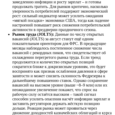
замедлению инфляции и росту зарплат – и готовы
продолжать тратить. Для рынков критично, насколько
уверенность потребителей поддержит экономический
рост: сильный индикатор может усилить ожидания
«мягкой посадки» экономики США, тогда как падение
настроений повышает риск снижения потребительской
активности в преддверии праздничного сезона.
Рынок труда (JOLTS):
Данные по числу открытых
вакансий (JOLTS) за август станут ещё одним
показательным ориентиром для ФРС. В предыдущие
месяцы наблюдалось постепенное снижение числа
вакансий с рекордных пиков, что свидетельствует об
охлаждении перегретого рынка труда. Если тренд
продолжится и количество открытых позиций
сократится ближе к докризисным уровням, это будет
воспринято как признак ослабления давления в сфере
занятости и может снизить склонность Федрезерва к
дальнейшему повышению ставок. Однако сохранение
вакансий на высоком уровне (выше ~8–9 млн) или их
неожиданное увеличение покажет, что спрос на
рабочую силу остаётся высоким – такой сигнал
способен усилить опасения насчёт инфляции зарплат и
заставить регуляторов держать жёсткую позицию
дольше. Реакция рынка может проявиться через
движение доходностей казначейских облигаций и курса