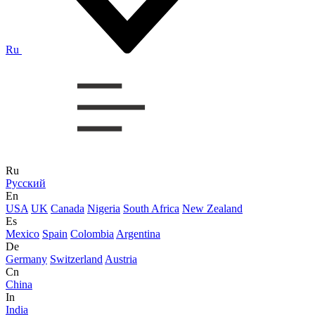
Ru
Ru
Русский
En
USA
UK
Canada
Nigeria
South Africa
New Zealand
Es
Mexico
Spain
Colombia
Argentina
De
Germany
Switzerland
Austria
Cn
China
In
India