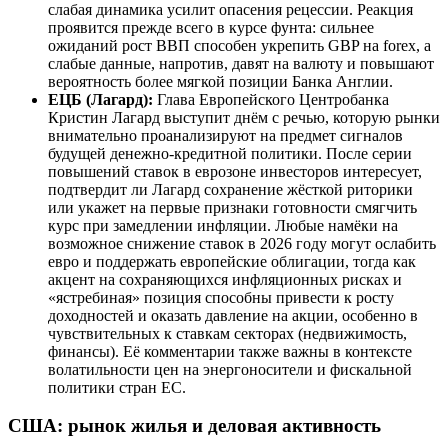
слабая динамика усилит опасения рецессии. Реакция
проявится прежде всего в курсе фунта: сильнее
ожиданий рост ВВП способен укрепить GBP на forex, а
слабые данные, напротив, давят на валюту и повышают
вероятность более мягкой позиции Банка Англии.
ЕЦБ (Лагард):
Глава Европейского Центробанка
Кристин Лагард выступит днём с речью, которую рынки
внимательно проанализируют на предмет сигналов
будущей денежно-кредитной политики. После серии
повышений ставок в еврозоне инвесторов интересует,
подтвердит ли Лагард сохранение жёсткой риторики
или укажет на первые признаки готовности смягчить
курс при замедлении инфляции. Любые намёки на
возможное снижение ставок в 2026 году могут ослабить
евро и поддержать европейские облигации, тогда как
акцент на сохраняющихся инфляционных рисках и
«ястребиная» позиция способны привести к росту
доходностей и оказать давление на акции, особенно в
чувствительных к ставкам секторах (недвижимость,
финансы). Её комментарии также важны в контексте
волатильности цен на энергоносители и фискальной
политики стран ЕС.
США: рынок жилья и деловая активность