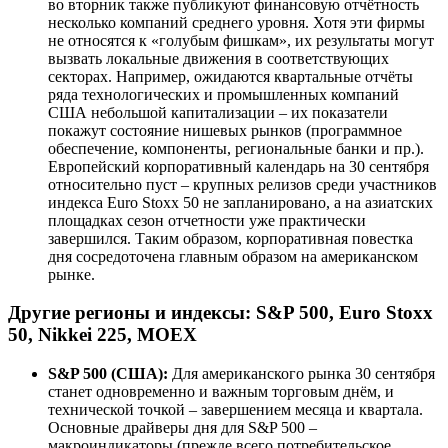
во вторник также публикуют финансовую отчётность
несколько компаний среднего уровня. Хотя эти фирмы
не относятся к «голубым фишкам», их результаты могут
вызвать локальные движения в соответствующих
секторах. Например, ожидаются квартальные отчёты
ряда технологических и промышленных компаний
США небольшой капитализации – их показатели
покажут состояние нишевых рынков (программное
обеспечение, компоненты, региональные банки и пр.).
Европейский корпоративный календарь на 30 сентября
относительно пуст – крупных релизов среди участников
индекса Euro Stoxx 50 не запланировано, а на азиатских
площадках сезон отчетности уже практически
завершился. Таким образом, корпоративная повестка
дня сосредоточена главным образом на американском
рынке.
Другие регионы и индексы: S&P 500, Euro Stoxx
50, Nikkei 225, MOEX
S&P 500 (США):
Для американского рынка 30 сентября
станет одновременно и важным торговым днём, и
технической точкой – завершением месяца и квартала.
Основные драйверы дня для S&P 500 –
макроиндикаторы (прежде всего потребительское