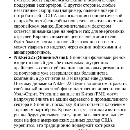
поддержав экспортёров. С другой стороны, любые
негативные сюрпризы (например, падение доверия
потребителей в США или эскалация геополитической
напряжённости) способны повысить волатильность на
европейском рынке. Дополнительным фактором
остаётся динамика цен на нефть и газ: для энергоёмких
отраслей Европы снижение цен на энергоносители
будет благом, тогда как новый скачок цен на нефть
может ударить по индексу через акции нефтехимии и
авиаперевозчиков.
Nikkei 225 (Япония/Азия):
Японский фондовый рынок
входит в новый день без значимых внутренних
драйверов – сезон публикации финансовых результатов
за полугодие уже завершился для большинства
компаний, а до отчётов за 3-й квартал ещё далеко.
Поэтому динамика Nikkei 225 будет во многом отражать
глобальный новостной фон и настроения инвесторов на
Уолл-Стрит. Утренние данные из Китая (PMI) могут
напрямую влиять на акции сырьевого и промышленного
сектора в Японии, поскольку Китай остаётся ключевым
торговым партнёром. Кроме того, участники азиатского
рынка будут учитывать ситуацию на валютном рынке:
если на фоне американских данных доллар США
укрепится, это традиционно поддержит котировки