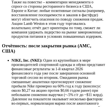
Также на повестке – комментарии менеджмента о
спросе со стороны ресторанного бизнеса в США,
Европе и Китае: любые позитивные сигналы (например,
восстановление посещаемости и заказов в фастфуде)
могут облегчить опасения по поводу снижения продаж.
Акции Lamb Weston в этом году торговались
волатильно; отчёт даст ориентиры по тому, сможет ли
компания удержать лидерство на рынке замороженных
продуктов питания в условиях повышенных издержек.
Отчётность: после закрытия рынка (AMC,
США)
NIKE, Inc. (NKE):
Один из крупнейших в мире
производителей спортивной одежды и обуви представит
финансовые результаты за 1-й квартал 2026
финансового года уже после завершения основной
торговой сессии во вторник. Ожидания рынка
смешанные: аналитики прогнозируют снижение
прибыли Nike примерно на 60% год к году (консенсус
около $0,27 на акцию против $0,66 годом ранее) при
небольшом снижении выручки (~-5% г/г до ~$11 млрд).
Давление на показатели оказывает несколько факторов:
во-первых, нормализация маржи после ажиотажного