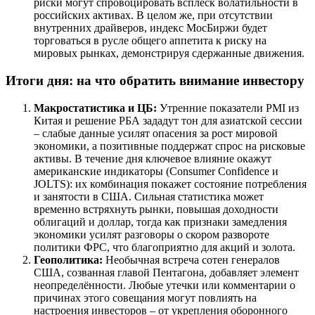
риски могут спровоцировать всплеск волатильности в
российских активах. В целом же, при отсутствии
внутренних драйверов, индекс МосБиржи будет
торговаться в русле общего аппетита к риску на
мировых рынках, демонстрируя сдержанные движения.
Итоги дня: на что обратить внимание инвестору
Макростатистика и ЦБ:
Утренние показатели PMI из
Китая и решение РБА зададут тон для азиатской сессии
– слабые данные усилят опасения за рост мировой
экономики, а позитивные поддержат спрос на рисковые
активы. В течение дня ключевое влияние окажут
американские индикаторы (Consumer Confidence и
JOLTS): их комбинация покажет состояние потребления
и занятости в США. Сильная статистика может
временно встряхнуть рынки, повышая доходности
облигаций и доллар, тогда как признаки замедления
экономики усилят разговоры о скором развороте
политики ФРС, что благоприятно для акций и золота.
Геополитика:
Необычная встреча сотен генералов
США, созванная главой Пентагона, добавляет элемент
неопределённости. Любые утечки или комментарии о
причинах этого совещания могут повлиять на
настроения инвесторов – от укрепления оборонного