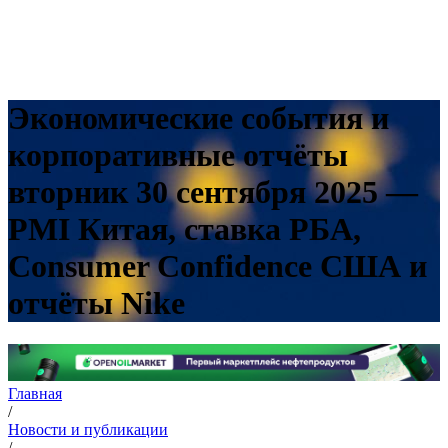
Экономические события и
корпоративные отчёты
вторник 30 сентября 2025 —
PMI Китая, ставка РБА,
Consumer Confidence США и
отчёты Nike
Главная
/
Новости и публикации
/