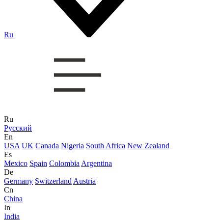
Ru
Ru
Русский
En
USA
UK
Canada
Nigeria
South Africa
New Zealand
Es
Mexico
Spain
Colombia
Argentina
De
Germany
Switzerland
Austria
Cn
China
In
India