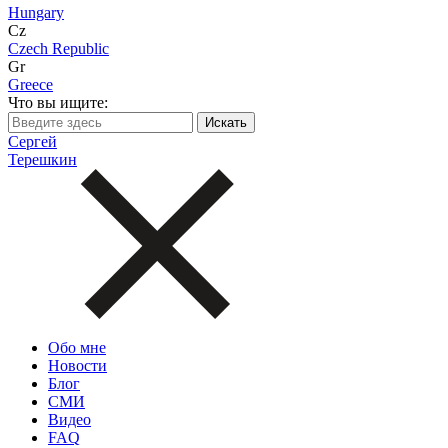
Hungary
Cz
Czech Republic
Gr
Greece
Что вы ищите:
Сергей
Терешкин
Обо мне
Новости
Блог
СМИ
Видео
FAQ