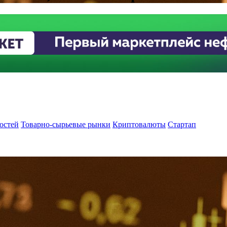
остей
Товарно-сырьевые рынки
Криптовалюты
Стартап