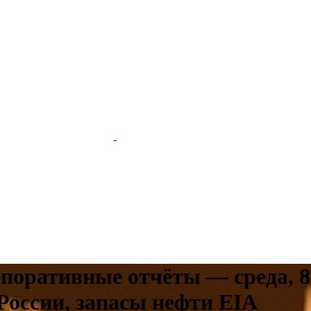
поративные отчёты — среда, 8 
России, запасы нефти EIA