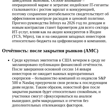
замедления экономик. Особое внимание –
операционной марже и затратам: индийские IT-гиганты
сталкиваются с ростом зарплат и конкуренцией,
поэтому сохранение рентабельности свидетельствует об
эффективном контроле расходов и ценовой политике.
Прогноз руководства Infosys на 2026 год по доходам и
новым контрактам станет барометром для всего сектора
ИТ-услуг, влияя как на акции конкурентов в Индии
(TCS, Wipro), так и на ожидания западных инвесторов
относительно бюджета на цифровизацию в компаниях.
Отчётность: после закрытия рынков (AMC)
Среди крупных эмитентов в США вечером в среду не
запланировано публикации финансовой отчётности.
После завершения основной сессии 14 января
инвесторов не ожидает важных корпоративных
сюрпризов – большинство компаний из индексов S&P
500 и Nasdaq приурочили свои релизы к последующим
дням недели. Таким образом, новостной фон после
закрытия рынков будет относительно спокойным, и
участники смогут сфокусироваться на анализе
вышедших днём макроданных и отчетов без
дополнительных отвлекающих факторов.