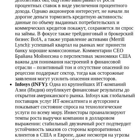
процентных ставок в виде увеличения процентного
дохода. Однако акционеров интересует, не начали ли
дорогие деньги тормозить кредитную активность:
данные по объему выданных потребительских и
коммерческих кредитов покажут, сохраняется ли спрос
на займы. В фокусе также трейдинговый и брокерский
бизнес BofA, а также управление активами (Merrill
Lynch): успешный квартал на рынках мог принести
банку хорошие комиссионные. Комментарии CEO
Брайана Мойнихэна о перспективах экономики США
важны для понимания настроений в финансовой
отрасли – позитивный тон и отсутствие опасений по
рецессии поддержат сектор, тогда как осторожные
заявления могут усилить опасения инвесторов.
Infosys (INFY)
: Одна из крупнейших ИТ-компаний
Азии (Индия) опубликует финансовые результаты до
открытия американского рынка. Infosys как глобальный
поставщик услуг ИТ-консалтинга и аутсорсинга
показывает состояние спроса на технологические
услуги по всему миру. Инвесторы проанализируют
темпы роста выручки компании в долларовом
выражении: стабильный двузначный рост подтвердит
устойчивость заказов со стороны корпоративных
клиентов в США и Европе, даже несмотря на угрозы