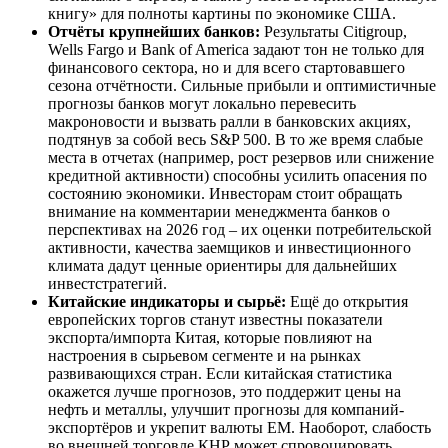
книгу» для полноты картины по экономике США.
Отчёты крупнейших банков:
Результаты Citigroup,
Wells Fargo и Bank of America задают тон не только для
финансового сектора, но и для всего стартовавшего
сезона отчётности. Сильные прибыли и оптимистичные
прогнозы банков могут локально перевесить
макроновости и вызвать ралли в банковских акциях,
подтянув за собой весь S&P 500. В то же время слабые
места в отчетах (например, рост резервов или снижение
кредитной активности) способны усилить опасения по
состоянию экономики. Инвесторам стоит обращать
внимание на комментарии менеджмента банков о
перспективах на 2026 год – их оценки потребительской
активности, качества заемщиков и инвестиционного
климата дадут ценные ориентиры для дальнейших
инвестстратегий.
Китайские индикаторы и сырьё:
Ещё до открытия
европейских торгов станут известны показатели
экспорта/импорта Китая, которые повлияют на
настроения в сырьевом сегменте и на рынках
развивающихся стран. Если китайская статистика
окажется лучше прогнозов, это поддержит цены на
нефть и металлы, улучшит прогнозы для компаний-
экспортёров и укрепит валюты EM. Наоборот, слабость
во внешней торговле КНР может спровоцировать