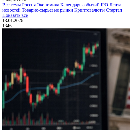
Все темы
Россия
Экономика
Календарь событий
IPO
Лента
новостей
Товарно-сырьевые рынки
Криптовалюты
Стартап
Показать всё
13.01.2026
1346