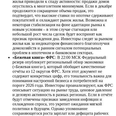
жилья приводили к спаду активности: продажи домов
опустились к многолетним минимумам. Если в декабре
продолжится сокращение объема продаж, это
подтвердит, что высокие ставки по ипотеке сдерживают
покупателей и охлаждают рынок жилья. Возможна и
некоторая стабилизация на фоне адаптации рынка к
новым условиям – в этом случае стагнация или
небольшой рост числа сделок будет воспринят как
признак прохождения дна. Инвесторы следят за рынком
жилья как за индикатором финансового благополучия
домохозяйств и ранним сигналом потенциальных
проблем в ипотечном и банковском секторах.
«Бежевая книга» ФРС
: В 22:00 МСК Федеральный
резерв опубликует региональный обзор экономики
(«Бежевая книга»), который обобщает качественные
отчёты из 12 округов ФРС. Хотя этот документ не
содержит конкретных цифр, его тональность важна для
понимания настроений бизнеса и потребителей на
пороге 2026 года. Инвесторы проанализируют, как ФРС
описывает ситуацию на рынке труда, ценовое давление
и деловую активность в разных регионах. Если в отчёте
будут отмечены признаки замедления инфляции и
охлаждения спроса, это укрепит ожидания мягкой
политики в будущем. Однако упоминание
сохраняющегося роста зарплат или дефицита рабочих