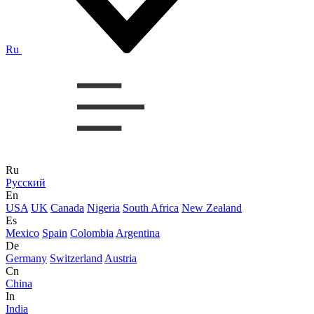
Ru
Ru
Русский
En
USA
UK
Canada
Nigeria
South Africa
New Zealand
Es
Mexico
Spain
Colombia
Argentina
De
Germany
Switzerland
Austria
Cn
China
In
India