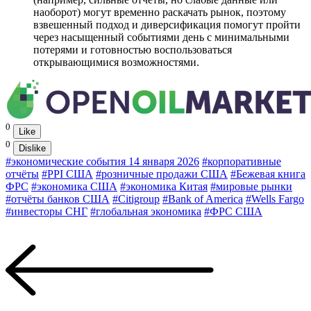
наоборот) могут временно раскачать рынок, поэтому
взвешенный подход и диверсификация помогут пройти
через насыщенный событиями день с минимальными
потерями и готовностью воспользоваться
открывающимися возможностями.
0
Like
0
Dislike
#экономические события 14 января 2026
#корпоративные
отчёты
#PPI США
#розничные продажи США
#Бежевая книга
ФРС
#экономика США
#экономика Китая
#мировые рынки
#отчёты банков США
#Citigroup
#Bank of America
#Wells Fargo
#инвесторы СНГ
#глобальная экономика
#ФРС США