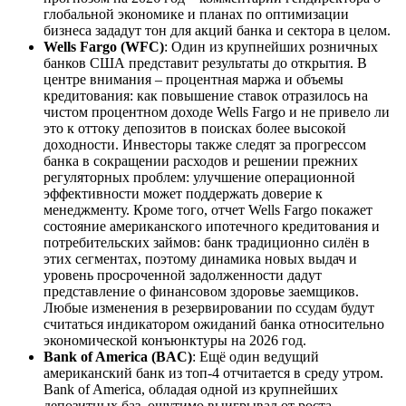
глобальной экономике и планах по оптимизации
бизнеса зададут тон для акций банка и сектора в целом.
Wells Fargo (WFC)
: Один из крупнейших розничных
банков США представит результаты до открытия. В
центре внимания – процентная маржа и объемы
кредитования: как повышение ставок отразилось на
чистом процентном доходе Wells Fargo и не привело ли
это к оттоку депозитов в поисках более высокой
доходности. Инвесторы также следят за прогрессом
банка в сокращении расходов и решении прежних
регуляторных проблем: улучшение операционной
эффективности может поддержать доверие к
менеджменту. Кроме того, отчет Wells Fargo покажет
состояние американского ипотечного кредитования и
потребительских займов: банк традиционно силён в
этих сегментах, поэтому динамика новых выдач и
уровень просроченной задолженности дадут
представление о финансовом здоровье заемщиков.
Любые изменения в резервировании по ссудам будут
считаться индикатором ожиданий банка относительно
экономической конъюнктуры на 2026 год.
Bank of America (BAC)
: Ещё один ведущий
американский банк из топ-4 отчитается в среду утром.
Bank of America, обладая одной из крупнейших
депозитных баз, ощутимо выигрывал от роста