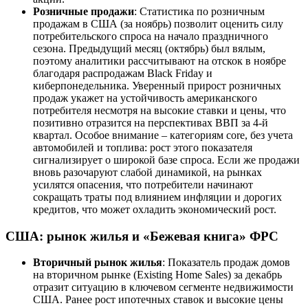
Розничные продажи
: Статистика по розничным
продажам в США (за ноябрь) позволит оценить силу
потребительского спроса на начало праздничного
сезона. Предыдущий месяц (октябрь) был вялым,
поэтому аналитики рассчитывают на отскок в ноябре
благодаря распродажам Black Friday и
киберпонедельника. Уверенный прирост розничных
продаж укажет на устойчивость американского
потребителя несмотря на высокие ставки и цены, что
позитивно отразится на перспективах ВВП за 4-й
квартал. Особое внимание – категориям core, без учета
автомобилей и топлива: рост этого показателя
сигнализирует о широкой базе спроса. Если же продажи
вновь разочаруют слабой динамикой, на рынках
усилятся опасения, что потребители начинают
сокращать траты под влиянием инфляции и дорогих
кредитов, что может охладить экономический рост.
США: рынок жилья и «Бежевая книга» ФРС
Вторичный рынок жилья
: Показатель продаж домов
на вторичном рынке (Existing Home Sales) за декабрь
отразит ситуацию в ключевом сегменте недвижимости
США. Ранее рост ипотечных ставок и высокие цены