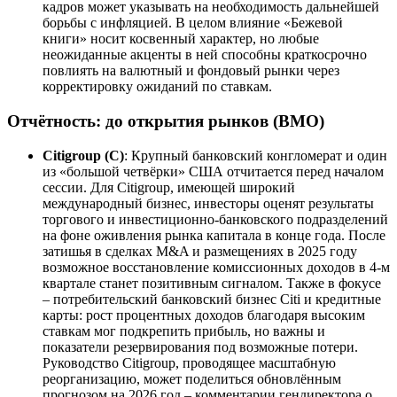
кадров может указывать на необходимость дальнейшей
борьбы с инфляцией. В целом влияние «Бежевой
книги» носит косвенный характер, но любые
неожиданные акценты в ней способны краткосрочно
повлиять на валютный и фондовый рынки через
корректировку ожиданий по ставкам.
Отчётность: до открытия рынков (BMO)
Citigroup (C)
: Крупный банковский конгломерат и один
из «большой четвёрки» США отчитается перед началом
сессии. Для Citigroup, имеющей широкий
международный бизнес, инвесторы оценят результаты
торгового и инвестиционно-банковского подразделений
на фоне оживления рынка капитала в конце года. После
затишья в сделках M&A и размещениях в 2025 году
возможное восстановление комиссионных доходов в 4-м
квартале станет позитивным сигналом. Также в фокусе
– потребительский банковский бизнес Citi и кредитные
карты: рост процентных доходов благодаря высоким
ставкам мог подкрепить прибыль, но важны и
показатели резервирования под возможные потери.
Руководство Citigroup, проводящее масштабную
реорганизацию, может поделиться обновлённым
прогнозом на 2026 год – комментарии гендиректора о