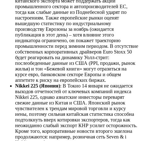
китайского экспорта может поддержать акции
промышленного сектора и автопроизводителей ЕС,
тогда как слабые данные из Поднебесной ударят по
настроениям. Также европейские рынки оценят
вышедшую статистику по индустриальному
производству Еврозоны за ноябрь (ожидается
публикация в этот день) – хотя влияние этого
индикатора ограничено, он покажет траекторию
промышленности перед зимним периодом. В отсутствие
собственных корпоративных драйверов Euro Stoxx 50
будет реагировать на динамику Уолл-стрит:
послеобеденные данные из США (PPI, продажи, рынок
жилья) и тон «Бежевой книги» могут отразиться на
курсе евро, банковском секторе Европы и общем
аппетите к риску на европейских биржах.
Nikkei 225 (Япония)
: В Токио 14 января не ожидается
выходов отчетностей от ключевых компаний индекса
Nikkei 225, однако азиатские инвесторы переварят
свежие данные из Китая и США. Японский рынок
чувствителен к трендам мировой торговли и курсу
иены, поэтому сильная китайская статистика способна
подтолкнуть вверх котировки экспортеров, тогда как
неожиданно слабый экспорт КНР усилит осторожность.
Кроме того, корпоративные новости второго эшелона
продолжаются: например, розничная сеть Seven & i