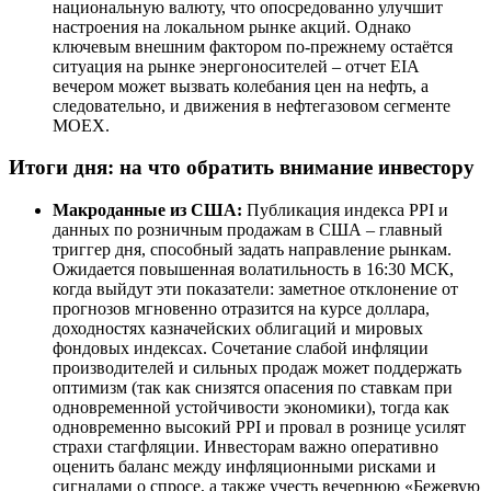
национальную валюту, что опосредованно улучшит
настроения на локальном рынке акций. Однако
ключевым внешним фактором по-прежнему остаётся
ситуация на рынке энергоносителей – отчет EIA
вечером может вызвать колебания цен на нефть, а
следовательно, и движения в нефтегазовом сегменте
MOEX.
Итоги дня: на что обратить внимание инвестору
Макроданные из США:
Публикация индекса PPI и
данных по розничным продажам в США – главный
триггер дня, способный задать направление рынкам.
Ожидается повышенная волатильность в 16:30 МСК,
когда выйдут эти показатели: заметное отклонение от
прогнозов мгновенно отразится на курсе доллара,
доходностях казначейских облигаций и мировых
фондовых индексах. Сочетание слабой инфляции
производителей и сильных продаж может поддержать
оптимизм (так как снизятся опасения по ставкам при
одновременной устойчивости экономики), тогда как
одновременно высокий PPI и провал в рознице усилят
страхи стагфляции. Инвесторам важно оперативно
оценить баланс между инфляционными рисками и
сигналами о спросе, а также учесть вечернюю «Бежевую