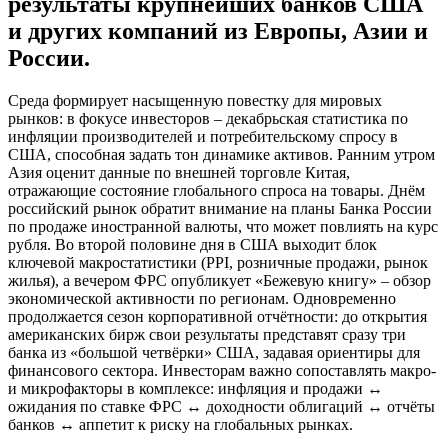
результаты крупнейших банков США
и других компаний из Европы, Азии и
России.
Среда формирует насыщенную повестку для мировых
рынков: в фокусе инвесторов – декабрьская статистика по
инфляции производителей и потребительскому спросу в
США, способная задать тон динамике активов. Ранним утром
Азия оценит данные по внешней торговле Китая,
отражающие состояние глобального спроса на товары. Днём
российский рынок обратит внимание на планы Банка России
по продаже иностранной валюты, что может повлиять на курс
рубля. Во второй половине дня в США выходит блок
ключевой макростатистики (PPI, розничные продажи, рынок
жилья), а вечером ФРС опубликует «Бежевую книгу» – обзор
экономической активности по регионам. Одновременно
продолжается сезон корпоративной отчётности: до открытия
американских бирж свои результаты представят сразу три
банка из «большой четвёрки» США, задавая ориентиры для
финансового сектора. Инвесторам важно сопоставлять макро-
и микрофакторы в комплексе: инфляция и продажи ↔
ожидания по ставке ФРС ↔ доходности облигаций ↔ отчёты
банков ↔ аппетит к риску на глобальных рынках.