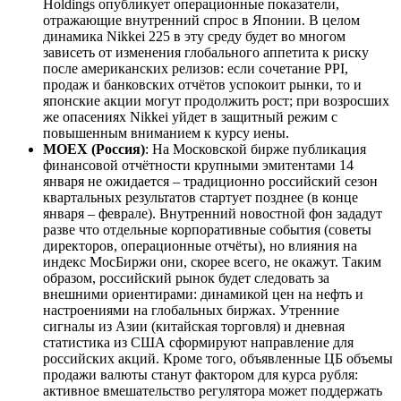
Holdings опубликует операционные показатели,
отражающие внутренний спрос в Японии. В целом
динамика Nikkei 225 в эту среду будет во многом
зависеть от изменения глобального аппетита к риску
после американских релизов: если сочетание PPI,
продаж и банковских отчётов успокоит рынки, то и
японские акции могут продолжить рост; при возросших
же опасениях Nikkei уйдет в защитный режим с
повышенным вниманием к курсу иены.
MOEX (Россия)
: На Московской бирже публикация
финансовой отчётности крупными эмитентами 14
января не ожидается – традиционно российский сезон
квартальных результатов стартует позднее (в конце
января – феврале). Внутренний новостной фон зададут
разве что отдельные корпоративные события (советы
директоров, операционные отчёты), но влияния на
индекс МосБиржи они, скорее всего, не окажут. Таким
образом, российский рынок будет следовать за
внешними ориентирами: динамикой цен на нефть и
настроениями на глобальных биржах. Утренние
сигналы из Азии (китайская торговля) и дневная
статистика из США сформируют направление для
российских акций. Кроме того, объявленные ЦБ объемы
продажи валюты станут фактором для курса рубля:
активное вмешательство регулятора может поддержать