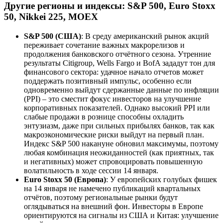
Другие регионы и индексы: S&P 500, Euro Stoxx
50, Nikkei 225, MOEX
S&P 500 (США)
: В среду американский рынок акций
переживает сочетание важных макрорелизов и
продолжения банковского отчётного сезона. Утренние
результаты Citigroup, Wells Fargo и BofA зададут тон для
финансового сектора: удачное начало отчетов может
поддержать позитивный импульс, особенно если
одновременно выйдут сдержанные данные по инфляции
(PPI) – это сместит фокус инвесторов на улучшение
корпоративных показателей. Однако высокий PPI или
слабые продажи в рознице способны охладить
энтузиазм, даже при сильных прибылях банков, так как
макроэкономические риски выйдут на первый план.
Индекс S&P 500 накануне обновил максимумы, поэтому
любая комбинация неожиданностей (как приятных, так
и негативных) может спровоцировать повышенную
волатильность в ходе сессии 14 января.
Euro Stoxx 50 (Европа)
: У европейских голубых фишек
на 14 января не намечено публикаций квартальных
отчётов, поэтому региональные рынки будут
оглядываться на внешний фон. Инвесторы в Европе
ориентируются на сигналы из США и Китая: улучшение