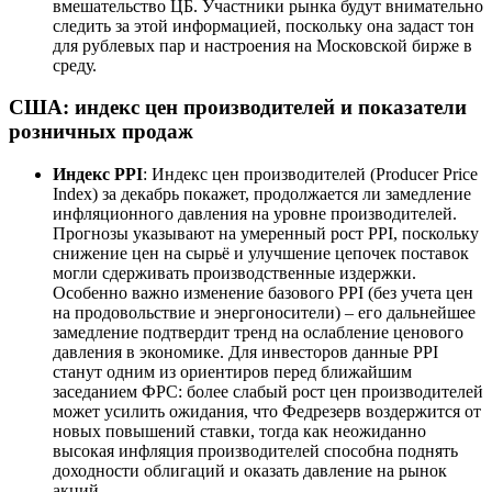
вмешательство ЦБ. Участники рынка будут внимательно
следить за этой информацией, поскольку она задаст тон
для рублевых пар и настроения на Московской бирже в
среду.
США: индекс цен производителей и показатели
розничных продаж
Индекс PPI
: Индекс цен производителей (Producer Price
Index) за декабрь покажет, продолжается ли замедление
инфляционного давления на уровне производителей.
Прогнозы указывают на умеренный рост PPI, поскольку
снижение цен на сырьё и улучшение цепочек поставок
могли сдерживать производственные издержки.
Особенно важно изменение базового PPI (без учета цен
на продовольствие и энергоносители) – его дальнейшее
замедление подтвердит тренд на ослабление ценового
давления в экономике. Для инвесторов данные PPI
станут одним из ориентиров перед ближайшим
заседанием ФРС: более слабый рост цен производителей
может усилить ожидания, что Федрезерв воздержится от
новых повышений ставки, тогда как неожиданно
высокая инфляция производителей способна поднять
доходности облигаций и оказать давление на рынок
акций.