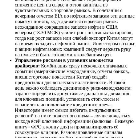
снижение цен на сырье и отток капитала из
чувствительных к торговле рынков. В сочетании с
вечерним отчетом EIA по нефтяным запасам эти данные
помогут понять, куда движется сырьевой рынок:
неожиданное сокращение запасов нефти в США
вечером (18:30 МСК) усилит рост нефтяных котировок,
тогда как рост запасов или слабый экспорт Китая могут
на время охладить нефтяной рынок. Инвесторам в сырье
и акции нефтегазовых компаний следует держать руку
на пульсе и быть готовыми к колебаниям цен.
Управление рисками в условиях множества
драйверов:
Комбинация сразу нескольких значимых
событий (американские макроданные, отчёты банков,
внешнеторговые показатели Китая) создаёт
предпосылки для всплесков волатильности. В такой
день важно соблюдать дисциплину риск-менеджмента:
заранее определить допустимые диапазоны движения
для ключевых позиций, установить стоп-лоссы и
ограничить использование кредитного плеча.
Инвесторам имеет смысл избегать импульсивных
решений на пике новостного шума – лучше дождаться
выхода всей ключевой информации (включая «Бежевую
книгу» ФРС к концу дня) и проанализировать её
совокупное влияние. Разнонаправленные сигналы
(например, сильные отчёты, но слабые данные или