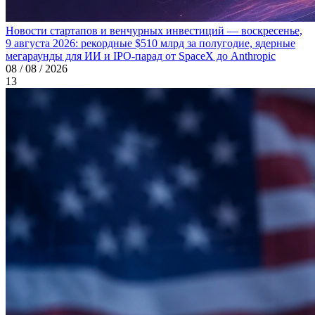
Новости стартапов и венчурных инвестиций — воскресенье,
9 августа 2026: рекордные $510 млрд за полугодие, ядерные
мегараунды для ИИ и IPO-парад от SpaceX до Anthropic
08 / 08 / 2026
13