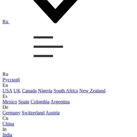
Ru
Ru
Русский
En
USA
UK
Canada
Nigeria
South Africa
New Zealand
Es
Mexico
Spain
Colombia
Argentina
De
Germany
Switzerland
Austria
Cn
China
In
India