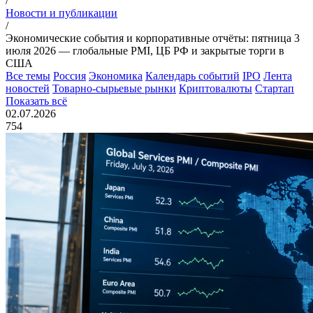
/
Новости и публикации
/
Экономические события и корпоративные отчёты: пятница 3
июля 2026 — глобальные PMI, ЦБ РФ и закрытые торги в
США
Все темы
Россия
Экономика
Календарь событий
IPO
Лента
новостей
Товарно-сырьевые рынки
Криптовалюты
Стартап
Показать всё
02.07.2026
754