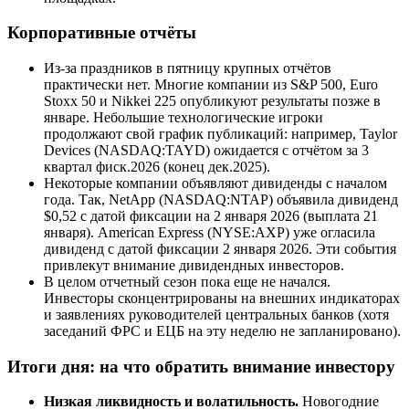
Корпоративные отчёты
Из-за праздников в пятницу крупных отчётов
практически нет. Многие компании из S&P 500, Euro
Stoxx 50 и Nikkei 225 опубликуют результаты позже в
январе. Небольшие технологические игроки
продолжают свой график публикаций: например, Taylor
Devices (NASDAQ:TAYD) ожидается с отчётом за 3
квартал фиск.2026 (конец дек.2025).
Некоторые компании объявляют дивиденды с началом
года. Так, NetApp (NASDAQ:NTAP) объявила дивиденд
$0,52 с датой фиксации на 2 января 2026 (выплата 21
января). American Express (NYSE:AXP) уже огласила
дивиденд с датой фиксации 2 января 2026. Эти события
привлекут внимание дивидендных инвесторов.
В целом отчетный сезон пока еще не начался.
Инвесторы сконцентрированы на внешних индикаторах
и заявлениях руководителей центральных банков (хотя
заседаний ФРС и ЕЦБ на эту неделю не запланировано).
Итоги дня: на что обратить внимание инвестору
Низкая ликвидность и волатильность.
Новогодние