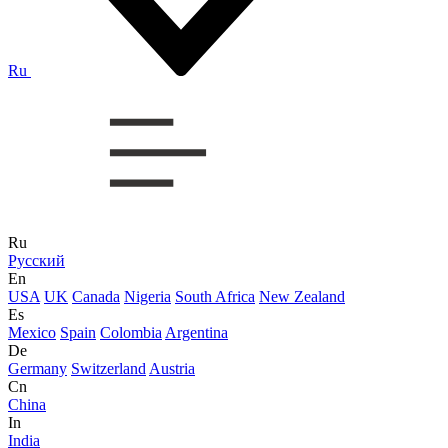
Ru
Ru
Русский
En
USA
UK
Canada
Nigeria
South Africa
New Zealand
Es
Mexico
Spain
Colombia
Argentina
De
Germany
Switzerland
Austria
Cn
China
In
India