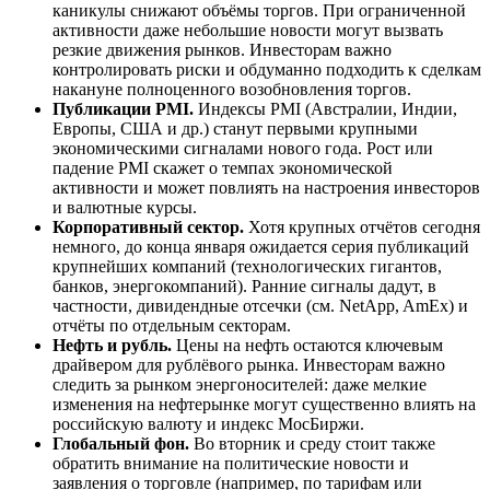
каникулы снижают объёмы торгов. При ограниченной
активности даже небольшие новости могут вызвать
резкие движения рынков. Инвесторам важно
контролировать риски и обдуманно подходить к сделкам
накануне полноценного возобновления торгов.
Публикации PMI.
Индексы PMI (Австралии, Индии,
Европы, США и др.) станут первыми крупными
экономическими сигналами нового года. Рост или
падение PMI скажет о темпах экономической
активности и может повлиять на настроения инвесторов
и валютные курсы.
Корпоративный сектор.
Хотя крупных отчётов сегодня
немного, до конца января ожидается серия публикаций
крупнейших компаний (технологических гигантов,
банков, энергокомпаний). Ранние сигналы дадут, в
частности, дивидендные отсечки (см. NetApp, AmEx) и
отчёты по отдельным секторам.
Нефть и рубль.
Цены на нефть остаются ключевым
драйвером для рублёвого рынка. Инвесторам важно
следить за рынком энергоносителей: даже мелкие
изменения на нефтерынке могут существенно влиять на
российскую валюту и индекс МосБиржи.
Глобальный фон.
Во вторник и среду стоит также
обратить внимание на политические новости и
заявления о торговле (например, по тарифам или