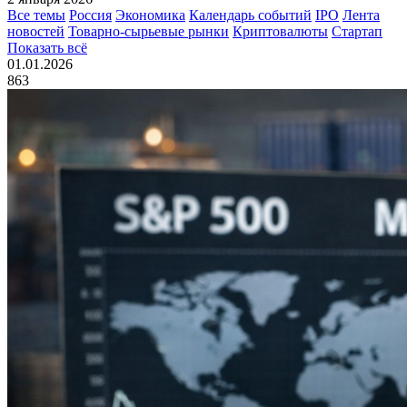
Все темы
Россия
Экономика
Календарь событий
IPO
Лента
новостей
Товарно-сырьевые рынки
Криптовалюты
Стартап
Показать всё
01.01.2026
863