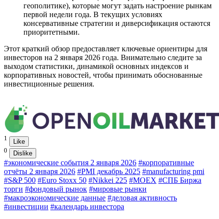
геополитике), которые могут задать настроение рынкам
первой недели года. В текущих условиях
консервативные стратегии и диверсификация остаются
приоритетными.
Этот краткий обзор предоставляет ключевые ориентиры для
инвесторов на 2 января 2026 года. Внимательно следите за
выходом статистики, динамикой основных индексов и
корпоративных новостей, чтобы принимать обоснованные
инвестиционные решения.
1
Like
0
Dislike
#экономические события 2 января 2026
#корпоративные
отчёты 2 января 2026
#PMI декабрь 2025
#manufacturing pmi
#S&P 500
#Euro Stoxx 50
#Nikkei 225
#MOEX
#СПБ Биржа
торги
#фондовый рынок
#мировые рынки
#макроэкономические данные
#деловая активность
#инвестиции
#календарь инвестора