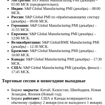
Австралия:
IHS Markit Manufacturing PMI (декабрь) –
01:00 МСК (предварительно).
Индия:
S&P Global Manufacturing PMI (декабрь) – 08:00
МСК.
Россия:
S&P Global PMI по обрабатывающему сектору
(декабрь) – 09:00 МСК.
Германия:
S&P Global Manufacturing PMI (декабрь) –
11:55 МСК.
Еврозона:
S&P Global Manufacturing PMI (декабрь) –
12:00 МСК.
Великобритания:
S&P Global/BME Manufacturing PMI
(декабрь) – 12:30 МСК.
Бразилия:
S&P Global Manufacturing PMI (декабрь) –
16:00 МСК.
Канада:
S&P Global Manufacturing PMI (декабрь) – 17:30
МСК.
США:
S&P Global Manufacturing PMI (декабрь, финал) –
17:45 МСК.
Торговые сессии и новогодние выходные
Биржи
закрыты
: Китай, Казахстан, Швейцария, Новая
Зеландия, Япония (Новый год).
Биржи
работают
: США и Канада возвращаются к
обычному графику 2 января (после выходного 1 января).