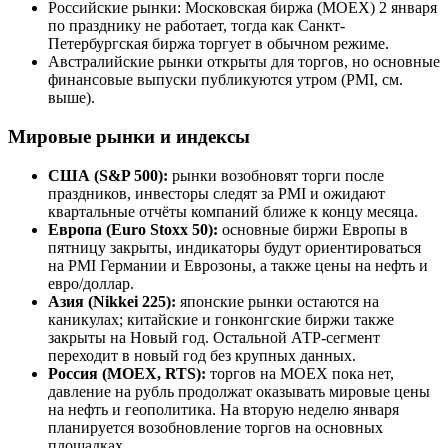
Российские рынки: Московская биржа (MOEX) 2 января
по празднику не работает, тогда как Санкт-
Петербургская биржа торгует в обычном режиме.
Австралийские рынки открыты для торгов, но основные
финансовые выпуски публикуются утром (PMI, см.
выше).
Мировые рынки и индексы
США (S&P 500):
рынки возобновят торги после
праздников, инвесторы следят за PMI и ожидают
квартальные отчёты компаний ближе к концу месяца.
Европа (Euro Stoxx 50):
основные биржи Европы в
пятницу закрыты, индикаторы будут ориентироваться
на PMI Германии и Еврозоны, а также цены на нефть и
евро/доллар.
Азия (Nikkei 225):
японские рынки остаются на
каникулах; китайские и гонконгские биржи также
закрыты на Новый год. Остальной АТР-сегмент
переходит в новый год без крупных данных.
Россия (MOEX, RTS):
торгов на MOEX пока нет,
давление на рубль продолжат оказывать мировые цены
на нефть и геополитика. На вторую неделю января
планируется возобновление торгов на основных
площадках.