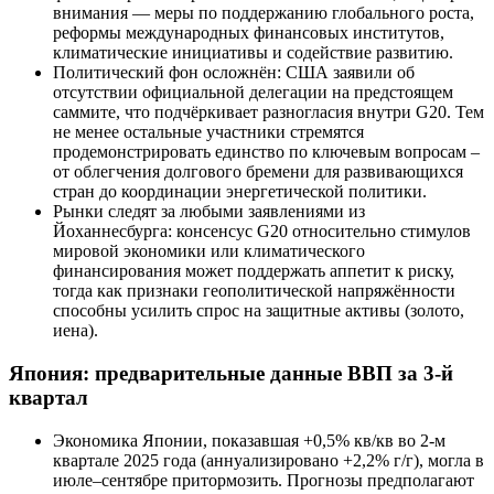
внимания — меры по поддержанию глобального роста,
реформы международных финансовых институтов,
климатические инициативы и содействие развитию.
Политический фон осложнён: США заявили об
отсутствии официальной делегации на предстоящем
саммите, что подчёркивает разногласия внутри G20. Тем
не менее остальные участники стремятся
продемонстрировать единство по ключевым вопросам –
от облегчения долгового бремени для развивающихся
стран до координации энергетической политики.
Рынки следят за любыми заявлениями из
Йоханнесбурга: консенсус G20 относительно стимулов
мировой экономики или климатического
финансирования может поддержать аппетит к риску,
тогда как признаки геополитической напряжённости
способны усилить спрос на защитные активы (золото,
иена).
Япония: предварительные данные ВВП за 3-й
квартал
Экономика Японии, показавшая +0,5% кв/кв во 2-м
квартале 2025 года (аннуализировано +2,2% г/г), могла в
июле–сентябре притормозить. Прогнозы предполагают