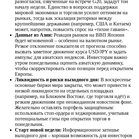
разногласия, озвученные на встрече G20, зададут тон
началу недели. Единство в вопросах поддержки
мировой экономики и торговли усилит оптимизм на
рынках, тогда как эскалация риторики между
крупнейшими державами (например, США и Китаем)
может, напротив, повысить спрос на «тихие гавани».
Данные из Азии:
Реакция рынков на ВВП Японии
будет мгновенной – особенно на валютном рынке.
Резкое отклонение показателя от прогноза способно
вызвать заметное движение курса USD/JPY и задать
импульс для азиатских индексов. Инвесторам важно
утром понедельника оценить азиатскую динамику,
чтобы скорректировать свои позиции перед открытием
Европы.
Ликвидность и риски выходного дня:
В воскресенье
основные биржи мира закрыты, что может привести к
низкой ликвидности на отдельных площадках
(например, на Ближнем Востоке, где торговля идёт) и
резким движениям при неожиданном новостном фоне.
Желательно оставлять портфель защищённым:
использовать стоп-ордера и хеджирование, учитывая
потенциальные гэпы при открытии торгов в
понедельник.
Старт новой недели:
Информационное затишье
выходного дня – хорошая возможность для инвесторов