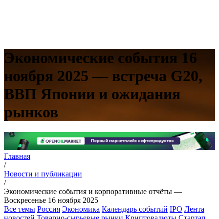
Экономические события 16
ноября 2025 — встреча G20,
ВВП Японии и ожидания
рынков
Главная
/
Новости и публикации
/
Экономические события и корпоративные отчёты —
Воскресенье 16 ноября 2025
Все темы
Россия
Экономика
Календарь событий
IPO
Лента
новостей
Товарно-сырьевые рынки
Криптовалюты
Стартап