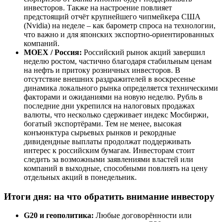
инвесторов. Также на настроение повлияет
предстоящий отчёт крупнейшего чипмейкера США
(Nvidia) на неделе – как барометр спроса на технологии,
что важно и для японских экспортно-ориентированных
компаний.
MOEX / Россия:
Российский рынок акций завершил
неделю ростом, частично благодаря стабильным ценам
на нефть и притоку розничных инвесторов. В
отсутствие внешних раздражителей в воскресенье
динамика локального рынка определяется техническими
факторами и ожиданиями на новую неделю. Рубль в
последние дни укрепился на налоговых продажах
валюты, что несколько сдерживает индекс Мосбиржи,
богатый экспортёрами. Тем не менее, высокая
конъюнктура сырьевых рынков и рекордные
дивидендные выплаты продолжат поддерживать
интерес к российским бумагам. Инвесторам стоит
следить за возможными заявлениями властей или
компаний в выходные, способными повлиять на цену
отдельных акций в понедельник.
Итоги дня: на что обратить внимание инвестору
G20 и геополитика:
Любые договорённости или