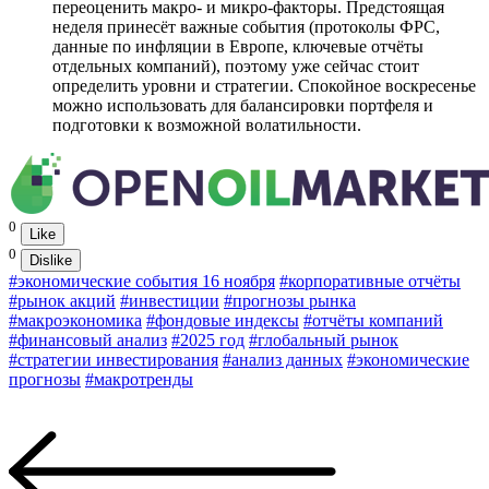
переоценить макро- и микро-факторы. Предстоящая
неделя принесёт важные события (протоколы ФРС,
данные по инфляции в Европе, ключевые отчёты
отдельных компаний), поэтому уже сейчас стоит
определить уровни и стратегии. Спокойное воскресенье
можно использовать для балансировки портфеля и
подготовки к возможной волатильности.
0
Like
0
Dislike
#экономические события 16 ноября
#корпоративные отчёты
#рынок акций
#инвестиции
#прогнозы рынка
#макроэкономика
#фондовые индексы
#отчёты компаний
#финансовый анализ
#2025 год
#глобальный рынок
#стратегии инвестирования
#анализ данных
#экономические
прогнозы
#макротренды