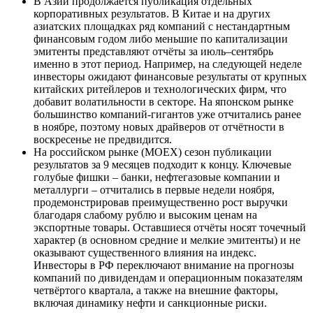
В Азии продолжается публикация отдельных
корпоративных результатов. В Китае и на других
азиатских площадках ряд компаний с нестандартным
финансовым годом либо меньшие по капитализации
эмитенты представляют отчёты за июль–сентябрь
именно в этот период. Например, на следующей неделе
инвесторы ожидают финансовые результаты от крупных
китайских ритейлеров и технологических фирм, что
добавит волатильности в секторе. На японском рынке
большинство компаний-гигантов уже отчитались ранее
в ноябре, поэтому новых драйверов от отчётности в
воскресенье не предвидится.
На российском рынке (MOEX) сезон публикации
результатов за 9 месяцев подходит к концу. Ключевые
голубые фишки – банки, нефтегазовые компании и
металлурги – отчитались в первые недели ноября,
продемонстрировав преимущественно рост выручки
благодаря слабому рублю и высоким ценам на
экспортные товары. Оставшиеся отчёты носят точечный
характер (в основном средние и мелкие эмитенты) и не
оказывают существенного влияния на индекс.
Инвесторы в РФ переключают внимание на прогнозы
компаний по дивидендам и операционным показателям
четвёртого квартала, а также на внешние факторы,
включая динамику нефти и санкционные риски.