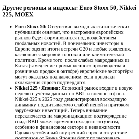
Другие регионы и индексы: Euro Stoxx 50, Nikkei
225, MOEX
Euro Stoxx 50:
Отсутствие выходных статистических
публикаций означает, что настроение европейских
рынков будет формироваться под воздействием
глобальных новостей. В понедельник инвесторы в
Европе оценят итоги встречи G20 и любые заявления,
касающиеся мировой торговли или климатической
политики. Кроме того, после слабых макроданных из
Китая (замедление промышленного производства и
розничных продаж в октябре) европейские экспортёры
могут оказаться под давлением, если признаки
охлаждения спроса подтвердятся.
Nikkei 225 / Япония:
Японский рынок входит в новую
неделю с учётом данных по ВВП и внешнего фона.
Nikkei-225 в 2025 году демонстрировал восходящую
динамику, подпитываемую слабой иеной и притоком
зарубежных инвестиций. Теперь внимание
переключается на макроиндикацию: подтверждение
спада ВВП может временно охладить энтузиазм,
особенно в финансовом секторе и недвижимости.
Однако устойчивый внутренний спрос и отсутствие
сюрпризов от Банка Японии будут поддерживать