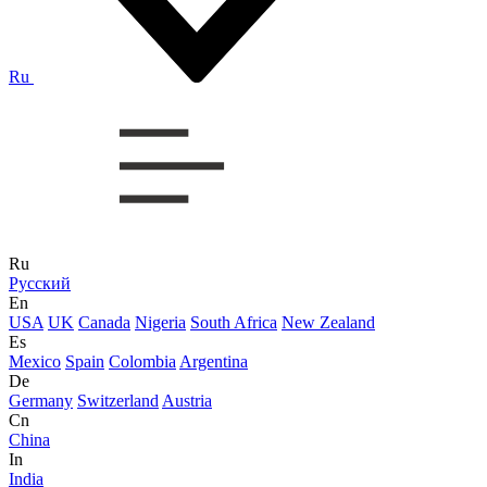
Ru
Ru
Русский
En
USA
UK
Canada
Nigeria
South Africa
New Zealand
Es
Mexico
Spain
Colombia
Argentina
De
Germany
Switzerland
Austria
Cn
China
In
India