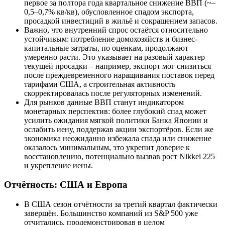
первое за полтора года квартальное снижение ВВП (~–
0,5–0,7% кв/кв), обусловленное спадом экспорта,
просадкой инвестиций в жильё и сокращением запасов.
Важно, что внутренний спрос остаётся относительно
устойчивым: потребление домохозяйств и бизнес-
капитальные затраты, по оценкам, продолжают
умеренно расти. Это указывает на разовый характер
текущей просадки – например, экспорт мог снизиться
после преждевременного наращивания поставок перед
тарифами США, а строительная активность
скорректировалась после регуляторных изменений.
Для рынков данные ВВП станут индикатором
монетарных перспектив: более глубокий спад может
усилить ожидания мягкой политики Банка Японии и
ослабить иену, поддержав акции экспортёров. Если же
экономика неожиданно избежала спада или снижение
оказалось минимальным, это укрепит доверие к
восстановлению, потенциально вызвав рост Nikkei 225
и укрепление иены.
Отчётность: США и Европа
В США сезон отчётности за третий квартал фактически
завершён. Большинство компаний из S&P 500 уже
отчитались, продемонстрировав в целом