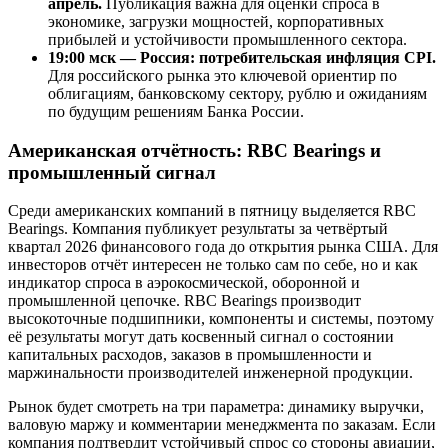
апрель.
Публикация важна для оценки спроса в
экономике, загрузки мощностей, корпоративных
прибылей и устойчивости промышленного сектора.
19:00 мск — Россия: потребительская инфляция CPI.
Для российского рынка это ключевой ориентир по
облигациям, банковскому сектору, рублю и ожиданиям
по будущим решениям Банка России.
Американская отчётность: RBC Bearings и
промышленный сигнал
Среди американских компаний в пятницу выделяется RBC
Bearings. Компания публикует результаты за четвёртый
квартал 2026 финансового года до открытия рынка США. Для
инвесторов отчёт интересен не только сам по себе, но и как
индикатор спроса в аэрокосмической, оборонной и
промышленной цепочке. RBC Bearings производит
высокоточные подшипники, компоненты и системы, поэтому
её результаты могут дать косвенный сигнал о состоянии
капитальных расходов, заказов в промышленности и
маржинальности производителей инженерной продукции.
Рынок будет смотреть на три параметра: динамику выручки,
валовую маржу и комментарии менеджмента по заказам. Если
компания подтвердит устойчивый спрос со стороны авиации,