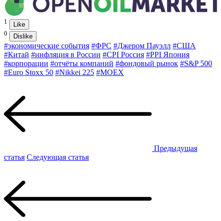
1
Like
0
Dislike
#экономические события
#ФРС
#Джером Пауэлл
#США
#Китай
#инфляция в России
#CPI Россия
#PPI Япония
#корпорации
#отчёты компаний
#фондовый рынок
#S&P 500
#Euro Stoxx 50
#Nikkei 225
#MOEX
Предыдущая
статья
Следующая статья