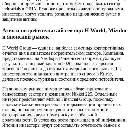
обороны и промышленности, это может поддержать сектор
industrials в США. Если же прогнозы окажутся осторожными,
инвесторы могут усилить ротацию из циклических бумаг в
защитные активы.
Азия и потребительский сектор: H World, Mizuho
и японский рынок
H World Group — один из наиболее заметных корпоративных
отчётов дня в азиатском потребительском секторе. Компания,
представленная на Nasdaq и Гонконгской бирже, публикует
результаты за первый квартал 2026 года после закрытия
торгов в Гонконге и до открытия американского рынка. Для
инвесторов это индикатор внутреннего спроса в Китае,
деловых поездок, туризма и состояния среднего потребителя.
На японском рынке внимание также будет приковано к
банковскому сектору и компаниям Nikkei 225. Отдельный
интерес представляет Mizuho Financial Group, поскольку
японские банки выигрывают от нормализации процентных
ставок, но одновременно чувствительны к стоимости
фондирования, кредитному риску и глобальной
волатильности. В условиях роста промышленной инфляции в
Японии инвесторы будут сопоставлять отчётность банков с