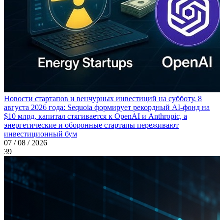
Новости стартапов и венчурных инвестиций на субботу, 8
августа 2026 года: Sequoia формирует рекордный AI-фонд на
$10 млрд, капитал стягивается к OpenAI и Anthropic, а
энергетические и оборонные стартапы переживают
инвестиционный бум
07 / 08 / 2026
39