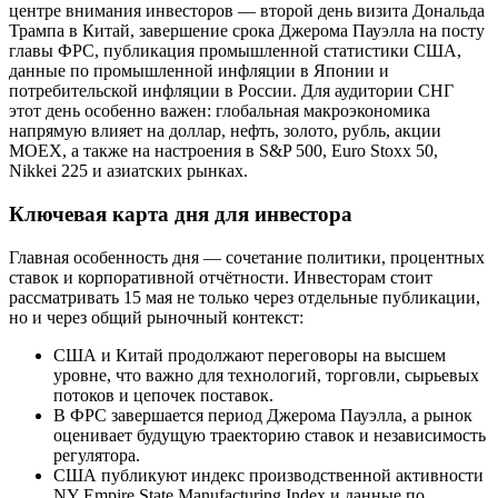
центре внимания инвесторов — второй день визита Дональда
Трампа в Китай, завершение срока Джерома Пауэлла на посту
главы ФРС, публикация промышленной статистики США,
данные по промышленной инфляции в Японии и
потребительской инфляции в России. Для аудитории СНГ
этот день особенно важен: глобальная макроэкономика
напрямую влияет на доллар, нефть, золото, рубль, акции
MOEX, а также на настроения в S&P 500, Euro Stoxx 50,
Nikkei 225 и азиатских рынках.
Ключевая карта дня для инвестора
Главная особенность дня — сочетание политики, процентных
ставок и корпоративной отчётности. Инвесторам стоит
рассматривать 15 мая не только через отдельные публикации,
но и через общий рыночный контекст:
США и Китай продолжают переговоры на высшем
уровне, что важно для технологий, торговли, сырьевых
потоков и цепочек поставок.
В ФРС завершается период Джерома Пауэлла, а рынок
оценивает будущую траекторию ставок и независимость
регулятора.
США публикуют индекс производственной активности
NY Empire State Manufacturing Index и данные по