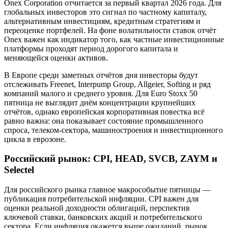
Onex Corporation отчитается за первый квартал 2026 года. Для
глобальных инвесторов это сигнал по частному капиталу,
альтернативным инвестициям, кредитным стратегиям и
переоценке портфелей. На фоне волатильности ставок отчёт
Onex важен как индикатор того, как частные инвестиционные
платформы проходят период дорогого капитала и
меняющейся оценки активов.
В Европе среди заметных отчётов дня инвесторы будут
отслеживать Freenet, Interpump Group, Allgeier, Softing и ряд
компаний малого и среднего уровня. Для Euro Stoxx 50
пятница не выглядит днём концентрации крупнейших
отчётов, однако европейская корпоративная повестка всё
равно важна: она показывает состояние промышленного
спроса, телеком-сектора, машиностроения и инвестиционного
цикла в еврозоне.
Российский рынок: CPI, HEAD, SVCB, ZAYM и
Selectel
Для российского рынка главное макрособытие пятницы —
публикация потребительской инфляции. CPI важен для
оценки реальной доходности облигаций, перспектив
ключевой ставки, банковских акций и потребительского
сектора. Если инфляция окажется выше ожиданий, рынок