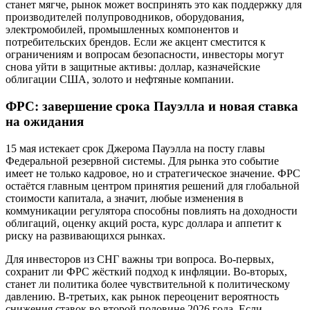
станет мягче, рынок может воспринять это как поддержку для
производителей полупроводников, оборудования,
электромобилей, промышленных компонентов и
потребительских брендов. Если же акцент сместится к
ограничениям и вопросам безопасности, инвесторы могут
снова уйти в защитные активы: доллар, казначейские
облигации США, золото и нефтяные компании.
ФРС: завершение срока Пауэлла и новая ставка
на ожидания
15 мая истекает срок Джерома Пауэлла на посту главы
Федеральной резервной системы. Для рынка это событие
имеет не только кадровое, но и стратегическое значение. ФРС
остаётся главным центром принятия решений для глобальной
стоимости капитала, а значит, любые изменения в
коммуникации регулятора способны повлиять на доходности
облигаций, оценку акций роста, курс доллара и аппетит к
риску на развивающихся рынках.
Для инвесторов из СНГ важны три вопроса. Во-первых,
сохранит ли ФРС жёсткий подход к инфляции. Во-вторых,
станет ли политика более чувствительной к политическому
давлению. В-третьих, как рынок переоценит вероятность
снижения ставок во второй половине 2026 года. Если