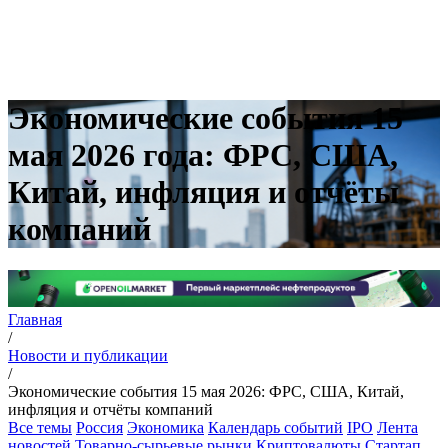
Экономические события 15
мая 2026 года: ФРС, США,
Китай, инфляция и отчёты
компаний
Главная
/
Новости и публикации
/
Экономические события 15 мая 2026: ФРС, США, Китай,
инфляция и отчёты компаний
Все темы
Россия
Экономика
Календарь событий
IPO
Лента
новостей
Товарно-сырьевые рынки
Криптовалюты
Стартап