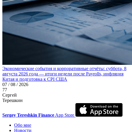
Экономические события и корпоративные отчёты: суббота, 8
августа 2026 года — итоги недели после Payrolls, инфляция
Китая и подготовка к CPI США
07 / 08 / 2026
77
Сергей
Терешкин
Sergey Tereshkin Finance
App Store
Обо мне
Новости