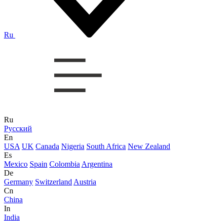
Ru
Ru
Русский
En
USA
UK
Canada
Nigeria
South Africa
New Zealand
Es
Mexico
Spain
Colombia
Argentina
De
Germany
Switzerland
Austria
Cn
China
In
India