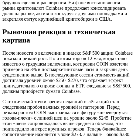
будущих сделок и расширения. На фоне восстановления
рынка криптовалют Coinbase продолжает консолидировать
долю на рынке, активно конкуруя с другими площадками и
закрепляя статус крупнейшей криптобиржи в США.
Рыночная реакция и техническая
картина
После новости о включении в индекс S&P 500 акции Coinbase
показали резкий рост. По итогам торгов 12 мая, когда стало
известно о грядущем включении, котировки COIN взлетели
примерно на 8% в постмаркетинговые часы и закрыли день
существенно выше. В последующие сессии стоимость акций
достигала уровней около $250–$270, что отражает эффект
принудительного спроса: фонды и ETF, следящие за S&P 500,
должны приобрести бумаги Coinbase.
С технической точки зрения недавний взлёт акций стал
следствием пробоя важных уровней и паттернов. Перед
резким ростом COIN выстраивался в фигуру «перевернутая
голова-плечи» с линией шеи на уровне около $245. Пробитие
этой «шеи» сопровождалось выше среднего объёмом, что
подтвердило интерес крупных игроков. Теперь ближайшее
сопротивление находится в зоне $273, а дальше – около $330.