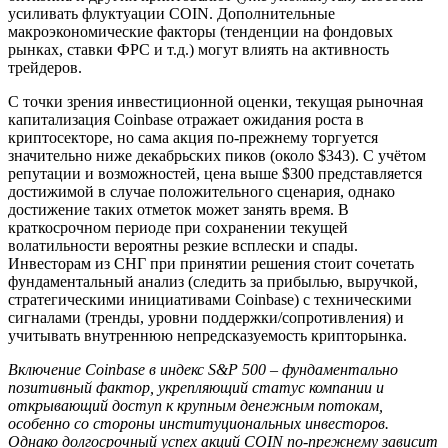
усиливать флуктуации COIN. Дополнительные
макроэкономические факторы (тенденции на фондовых
рынках, ставки ФРС и т.д.) могут влиять на активность
трейдеров.
С точки зрения инвестиционной оценки, текущая рыночная
капитализация Coinbase отражает ожидания роста в
криптосекторе, но сама акция по-прежнему торгуется
значительно ниже декабрьских пиков (около $343). С учётом
репутации и возможностей, цена выше $300 представляется
достижимой в случае положительного сценария, однако
достижение таких отметок может занять время. В
краткосрочном периоде при сохранении текущей
волатильности вероятны резкие всплески и спады.
Инвесторам из СНГ при принятии решения стоит сочетать
фундаментальный анализ (следить за прибылью, выручкой,
стратегическими инициативами Coinbase) с техническими
сигналами (тренды, уровни поддержки/сопротивления) и
учитывать внутреннюю непредсказуемость крипторынка.
Включение Coinbase в индекс S&P 500 – фундаментально
позитивный фактор, укрепляющий статус компании и
открывающий доступ к крупным денежным потокам,
особенно со стороны институциональных инвесторов.
Однако долгосрочный успех акций COIN по-прежнему зависит