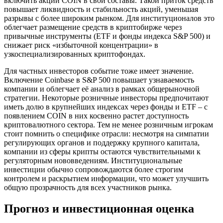
включить акции COIN в свои составы. Такой приток средств
повышает ликвидность и стабильность акций, уменьшая
разрывы с более широким рынком. Для институционалов это
облегчает размещение средств в криптобирже через
привычные инструменты (ETF и фонды индекса S&P 500) и
снижает риск «избыточной концентрации» в
узкоспециализированных криптофондах.
Для частных инвесторов событие тоже имеет значение.
Включение Coinbase в S&P 500 повышает узнаваемость
компании и облегчает её анализ в рамках общерыночной
стратегии. Некоторые розничные инвесторы предпочитают
иметь долю в крупнейших индексах через фонды и ETF – с
появлением COIN в них косвенно растет доступность
криптовалютного сектора. Тем не менее розничным игрокам
стоит помнить о специфике отрасли: несмотря на симпатии
регулирующих органов и поддержку крупного капитала,
компании из сферы крипты остаются чувствительными к
регуляторным нововведениям. Институциональные
инвестиции обычно сопровождаются более строгим
контролем и раскрытием информации, что может улучшить
общую прозрачность для всех участников рынка.
Прогноз и инвестиционная оценка