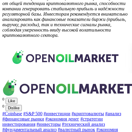
от общей тенденции криптовалютного рынка, способности
компании генерировать стабильную прибыль и надёжности
регуляторной базы. Инвесторам рекомендуется внимательно
анализировать как финансовые показатели биржи (прибыль,
выручку, расходы), так и технические сигналы рынка,
соблюдая умеренность ввиду высокой волатильности
криптовалютного сектора.
0
Like
0
Dislike
#Coinbase
#S&P 500
#инвестиции
#криптовалюты
#анализ
#финансовые рынки
#экономия денег
#стратегии
инвестирования
#инвесторы
#технический анализ
#фундаментальный анализ
#валютный рынок
#экономия