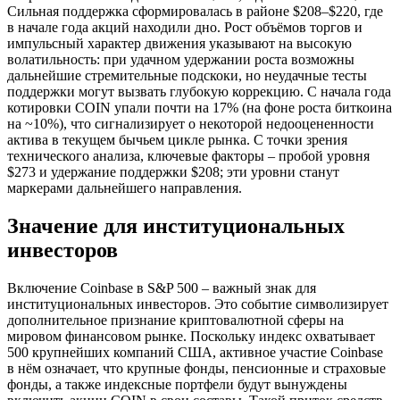
Сильная поддержка сформировалась в районе $208–$220, где
в начале года акций находили дно. Рост объёмов торгов и
импульсный характер движения указывают на высокую
волатильность: при удачном удержании роста возможны
дальнейшие стремительные подскоки, но неудачные тесты
поддержки могут вызвать глубокую коррекцию. С начала года
котировки COIN упали почти на 17% (на фоне роста биткоина
на ~10%), что сигнализирует о некоторой недооцененности
актива в текущем бычьем цикле рынка. С точки зрения
технического анализа, ключевые факторы – пробой уровня
$273 и удержание поддержки $208; эти уровни станут
маркерами дальнейшего направления.
Значение для институциональных
инвесторов
Включение Coinbase в S&P 500 – важный знак для
институциональных инвесторов. Это событие символизирует
дополнительное признание криптовалютной сферы на
мировом финансовом рынке. Поскольку индекс охватывает
500 крупнейших компаний США, активное участие Coinbase
в нём означает, что крупные фонды, пенсионные и страховые
фонды, а также индексные портфели будут вынуждены