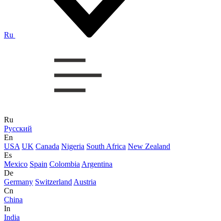
Ru
Ru
Русский
En
USA
UK
Canada
Nigeria
South Africa
New Zealand
Es
Mexico
Spain
Colombia
Argentina
De
Germany
Switzerland
Austria
Cn
China
In
India