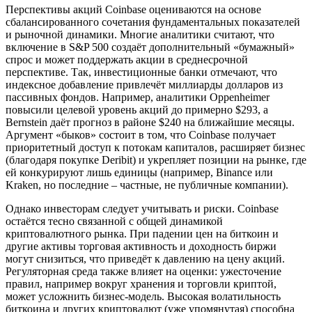
Перспективы акций Coinbase оцениваются на основе
сбалансированного сочетания фундаментальных показателей
и рыночной динамики. Многие аналитики считают, что
включение в S&P 500 создаёт дополнительный «бумажный»
спрос и может поддержать акции в среднесрочной
перспективе. Так, инвестиционные банки отмечают, что
индексное добавление привлечёт миллиарды долларов из
пассивных фондов. Например, аналитики Oppenheimer
повысили целевой уровень акций до примерно $293, а
Bernstein даёт прогноз в районе $240 на ближайшие месяцы.
Аргумент «быков» состоит в том, что Coinbase получает
приоритетный доступ к потокам капиталов, расширяет бизнес
(благодаря покупке Deribit) и укрепляет позиции на рынке, где
ей конкурируют лишь единицы (например, Binance или
Kraken, но последние – частные, не публичные компании).
Однако инвесторам следует учитывать и риски. Coinbase
остаётся тесно связанной с общей динамикой
криптовалютного рынка. При падении цен на биткоин и
другие активы торговая активность и доходность биржи
могут снизиться, что приведёт к давлению на цену акций.
Регуляторная среда также влияет на оценки: ужесточение
правил, например вокруг хранения и торговли криптой,
может усложнить бизнес-модель. Высокая волатильность
биткоина и других криптовалют (уже упомянутая) способна