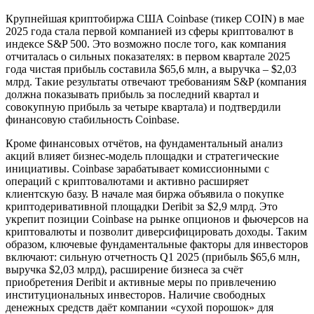
Крупнейшая криптобиржа США Coinbase (тикер COIN) в мае
2025 года стала первой компанией из сферы криптовалют в
индексе S&P 500. Это возможно после того, как компания
отчиталась о сильных показателях: в первом квартале 2025
года чистая прибыль составила $65,6 млн, а выручка – $2,03
млрд. Такие результаты отвечают требованиям S&P (компания
должна показывать прибыль за последний квартал и
совокупную прибыль за четыре квартала) и подтвердили
финансовую стабильность Coinbase.
Кроме финансовых отчётов, на фундаментальный анализ
акций влияет бизнес-модель площадки и стратегические
инициативы. Coinbase зарабатывает комиссионными с
операций с криптовалютами и активно расширяет
клиентскую базу. В начале мая биржа объявила о покупке
криптодеривативной площадки Deribit за $2,9 млрд. Это
укрепит позиции Coinbase на рынке опционов и фьючерсов на
криптовалюты и позволит диверсифицировать доходы. Таким
образом, ключевые фундаментальные факторы для инвесторов
включают: сильную отчетность Q1 2025 (прибыль $65,6 млн,
выручка $2,03 млрд), расширение бизнеса за счёт
приобретения Deribit и активные меры по привлечению
институциональных инвесторов. Наличие свободных
денежных средств даёт компании «сухой порошок» для