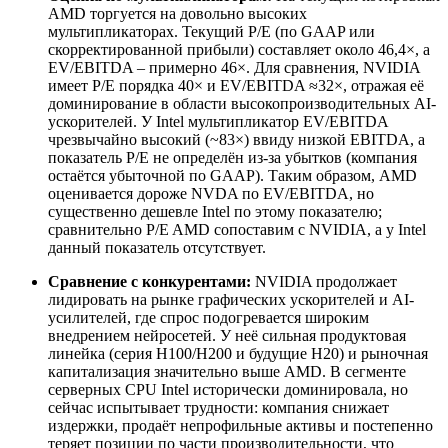
AMD торгуется на довольно высоких
мультипликаторах. Текущий P/E (по GAAP или
скорректированной прибыли) составляет около 46,4×, а
EV/EBITDA – примерно 46×. Для сравнения, NVIDIA
имеет P/E порядка 40× и EV/EBITDA ≈32×, отражая её
доминирование в области высокопроизводительных AI-
ускорителей. У Intel мультипликатор EV/EBITDA
чрезвычайно высокий (~83×) ввиду низкой EBITDA, а
показатель P/E не определён из-за убытков (компания
остаётся убыточной по GAAP). Таким образом, AMD
оценивается дороже NVDA по EV/EBITDA, но
существенно дешевле Intel по этому показателю;
сравнительно P/E AMD сопоставим с NVIDIA, а у Intel
данный показатель отсутствует.
Сравнение с конкурентами:
NVIDIA продолжает
лидировать на рынке графических ускорителей и AI-
усилителей, где спрос подогревается широким
внедрением нейросетей. У неё сильная продуктовая
линейка (серия H100/H200 и будущие H20) и рыночная
капитализация значительно выше AMD. В сегменте
серверных CPU Intel исторически доминировала, но
сейчас испытывает трудности: компания снижает
издержки, продаёт непрофильные активы и постепенно
теряет позиции по части производительности, что