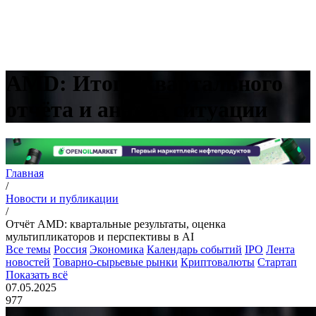
AMD: Итоги квартального
отчёта и анализ ситуации
Главная
/
Новости и публикации
/
Отчёт AMD: квартальные результаты, оценка
мультипликаторов и перспективы в AI
Все темы
Россия
Экономика
Календарь событий
IPO
Лента
новостей
Товарно-сырьевые рынки
Криптовалюты
Стартап
Показать всё
07.05.2025
977