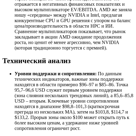
отражается в негативных финансовых показателях и
высоком мультипликаторе EV/EBITDA. AMD же заняла
нишу «середины» между NVIDIA и Intel, предлагая
конкурентные CPU и GPU решения с упором на баланс
цена/производительность в области HPC и ИИ.
Сравнение мультипликаторов показывает, что рынок
закладывает в акции AMD ожидание продолжения
роста, но ценит её менее агрессивно, чем NVIDIA
(которая традиционно торгуется с премией).
Технический анализ
Уровни поддержки и сопротивления:
По данным
технических индикаторов, важные зоны поддержки
находятся в области примерно $96–97 и $85–86. Точка
95,7–96,6 USD служит первым уровнем поддержки
(зона слияния нескольких трендовых линий), а 85,6–85,8
USD – вторым. Ключевые уровни сопротивления
находятся в диапазоне $98,8–101,3 (краткосрочная
преграда из нескольких МА), затем на $103,8, $114,7 и
$133,2. Прорыв зоны около $100 может открыть путь к
более высоким ценам, а удержание ниже уровней
сопротивления ограничит рост.