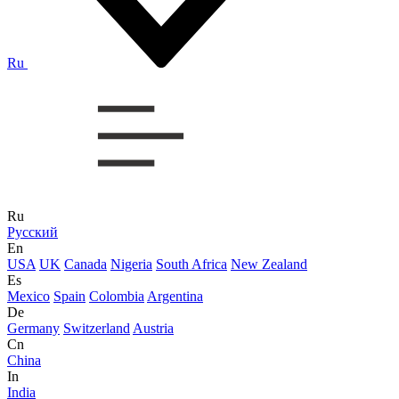
Ru
Ru
Русский
En
USA
UK
Canada
Nigeria
South Africa
New Zealand
Es
Mexico
Spain
Colombia
Argentina
De
Germany
Switzerland
Austria
Cn
China
In
India