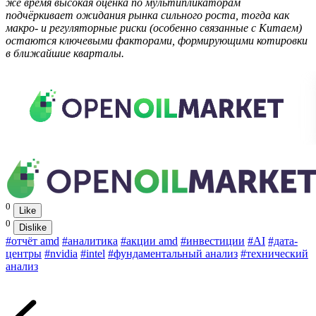
же время высокая оценка по мультипликаторам
подчёркивает ожидания рынка сильного роста, тогда как
макро- и регуляторные риски (особенно связанные с Китаем)
остаются ключевыми факторами, формирующими котировки
в ближайшие кварталы.
0
Like
0
Dislike
#отчёт amd
#аналитика
#акции amd
#инвестиции
#AI
#дата-
центры
#nvidia
#intel
#фундаментальный анализ
#технический
анализ