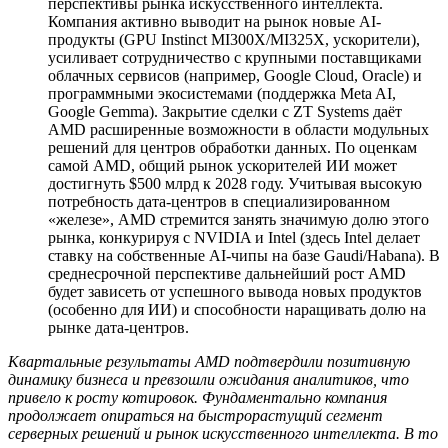
перспективы рынка искусственного интеллекта.
Компания активно выводит на рынок новые AI-
продукты (GPU Instinct MI300X/MI325X, ускорители),
усиливает сотрудничество с крупными поставщиками
облачных сервисов (например, Google Cloud, Oracle) и
программными экосистемами (поддержка Meta AI,
Google Gemma). Закрытие сделки с ZT Systems даёт
AMD расширенные возможности в области модульных
решений для центров обработки данных. По оценкам
самой AMD, общий рынок ускорителей ИИ может
достигнуть $500 млрд к 2028 году. Учитывая высокую
потребность дата-центров в специализированном
«железе», AMD стремится занять значимую долю этого
рынка, конкурируя с NVIDIA и Intel (здесь Intel делает
ставку на собственные AI-чипы на базе Gaudi/Habana). В
среднесрочной перспективе дальнейший рост AMD
будет зависеть от успешного вывода новых продуктов
(особенно для ИИ) и способности наращивать долю на
рынке дата-центров.
Квартальные результаты AMD подтвердили позитивную
динамику бизнеса и превзошли ожидания аналитиков, что
привело к росту котировок. Фундаментально компания
продолжает опираться на быстрорастущий сегмент
серверных решений и рынок искусственного интеллекта. В то