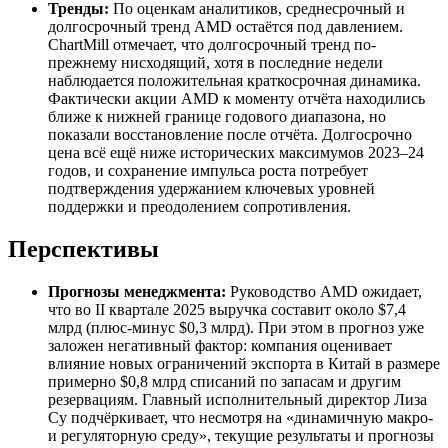
Тренды:
По оценкам аналитиков, среднесрочный и
долгосрочный тренд AMD остаётся под давлением.
ChartMill отмечает, что долгосрочный тренд по-
прежнему нисходящий, хотя в последние недели
наблюдается положительная краткосрочная динамика.
Фактически акции AMD к моменту отчёта находились
ближе к нижней границе годового диапазона, но
показали восстановление после отчёта. Долгосрочно
цена всё ещё ниже исторических максимумов 2023–24
годов, и сохранение импульса роста потребует
подтверждения удержанием ключевых уровней
поддержки и преодолением сопротивления.
Перспективы
Прогнозы менеджмента:
Руководство AMD ожидает,
что во II квартале 2025 выручка составит около $7,4
млрд (плюс-минус $0,3 млрд). При этом в прогноз уже
заложен негативный фактор: компания оценивает
влияние новых ограничений экспорта в Китай в размере
примерно $0,8 млрд списаний по запасам и другим
резервациям. Главный исполнительный директор Лиза
Су подчёркивает, что несмотря на «динамичную макро-
и регуляторную среду», текущие результаты и прогнозы