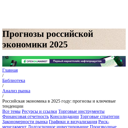
Прогнозы российской
экономики 2025
Главная
/
Библиотека
/
Анализ рынка
/
Российская экономика в 2025 году: прогнозы и ключевые
тенденции
Все темы
Ресурсы и ссылки
Торговые инструменты
Финансовая отчетность
Консолидации
Торговые стратегии
Закономерности рынка
Графики и визуализация
Риск-
менеджмент
Долгосрочное инвестирование
Производные