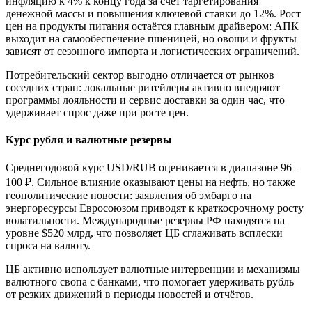
инфляцию к 4% к концу года за счёт таргетирования
денежной массы и повышения ключевой ставки до 12%. Рост
цен на продукты питания остаётся главным драйвером: АПК
выходит на самообеспечение пшеницей, но овощи и фрукты
зависят от сезонного импорта и логистических ограничений.
Потребительский сектор выгодно отличается от рынков
соседних стран: локальные ритейлеры активно внедряют
программы лояльности и сервис доставки за один час, что
удерживает спрос даже при росте цен.
Курс рубля и валютные резервы
Среднегодовой курс USD/RUB оценивается в диапазоне 96–
100 ₽. Сильное влияние оказывают цены на нефть, но также
геополитические новости: заявления об эмбарго на
энергоресурсы Евросоюзом приводят к краткосрочному росту
волатильности. Международные резервы РФ находятся на
уровне $520 млрд, что позволяет ЦБ сглаживать всплески
спроса на валюту.
ЦБ активно использует валютные интервенции и механизмы
валютного свопа с банками, что помогает удерживать рубль
от резких движений в периоды новостей и отчётов.