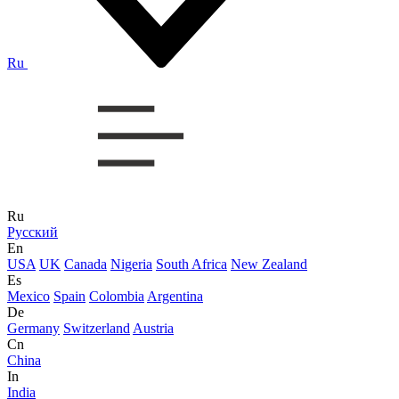
Ru
Ru
Русский
En
USA
UK
Canada
Nigeria
South Africa
New Zealand
Es
Mexico
Spain
Colombia
Argentina
De
Germany
Switzerland
Austria
Cn
China
In
India