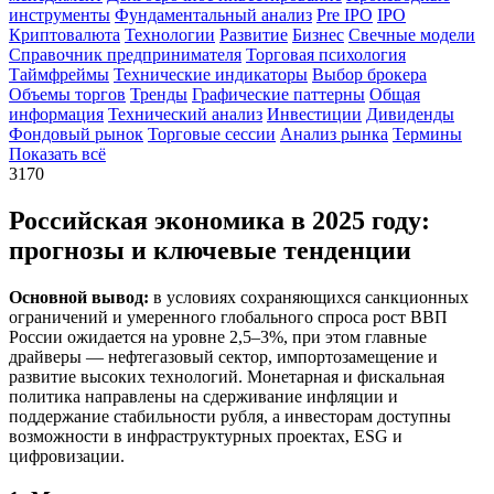
инструменты
Фундаментальный анализ
Pre IPO
IPO
Криптовалюта
Технологии
Развитие
Бизнес
Свечные модели
Справочник предпринимателя
Торговая психология
Таймфреймы
Технические индикаторы
Выбор брокера
Объемы торгов
Тренды
Графические паттерны
Общая
информация
Технический анализ
Инвестиции
Дивиденды
Фондовый рынок
Торговые сессии
Анализ рынка
Термины
Показать всё
3170
Российская экономика в 2025 году:
прогнозы и ключевые тенденции
Основной вывод:
в условиях сохраняющихся санкционных
ограничений и умеренного глобального спроса рост ВВП
России ожидается на уровне 2,5–3%, при этом главные
драйверы — нефтегазовый сектор, импортозамещение и
развитие высоких технологий. Монетарная и фискальная
политика направлены на сдерживание инфляции и
поддержание стабильности рубля, а инвесторам доступны
возможности в инфраструктурных проектах, ESG и
цифровизации.