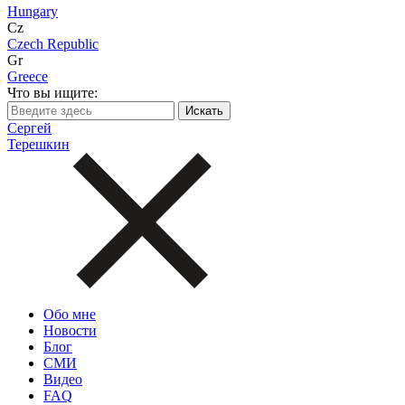
Hungary
Cz
Czech Republic
Gr
Greece
Что вы ищите:
Сергей
Терешкин
Обо мне
Новости
Блог
СМИ
Видео
FAQ