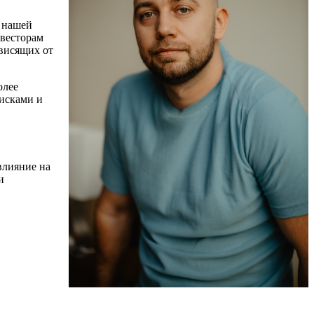
В нашей
нвесторам
ависящих от
олее
исками и
влияние на
и