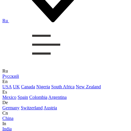
Ru
Ru
Русский
En
USA
UK
Canada
Nigeria
South Africa
New Zealand
Es
Mexico
Spain
Colombia
Argentina
De
Germany
Switzerland
Austria
Cn
China
In
India