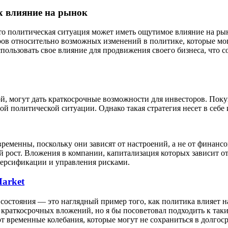
х влияние на рынок
то политическая ситуация может иметь ощутимое влияние на рын
ов относительно возможных изменений в политике, которые мог
спользовать свое влияние для продвижения своего бизнеса, что 
кой, могут дать краткосрочные возможности для инвесторов. По
 политической ситуации. Однако такая стратегия несет в себе и
еменны, поскольку они зависят от настроений, а не от финанс
 рост. Вложения в компании, капитализация которых зависит о
версификации и управления рисками.
Market
состояния — это наглядный пример того, как политика влияет н
 краткосрочных вложений, но я бы посоветовал подходить к так
 временные колебания, которые могут не сохраниться в долгос