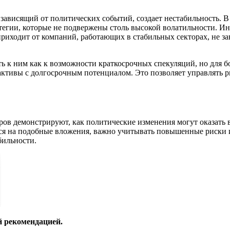
, зависящий от политических событий, создает нестабильность. 
тегии, которые не подвержены столь высокой волатильности. И
риходит от компаний, работающих в стабильных секторах, не з
ть к ним как к возможности краткосрочных спекуляций, но для б
ктивы с долгосрочным потенциалом. Это позволяет управлять р
ров демонстрируют, как политические изменения могут оказать 
ся на подобные вложения, важно учитывать повышенные риски 
бильности.
й рекомендацией.