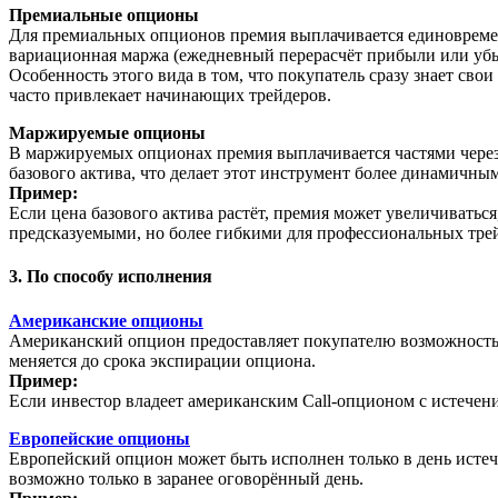
Премиальные опционы
Для премиальных опционов премия выплачивается единовремен
вариационная маржа (ежедневный перерасчёт прибыли или убыт
Особенность этого вида в том, что покупатель сразу знает св
часто привлекает начинающих трейдеров.
Маржируемые опционы
В маржируемых опционах премия выплачивается частями через
базового актива, что делает этот инструмент более динамичным
Пример:
Если цена базового актива растёт, премия может увеличиватьс
предсказуемыми, но более гибкими для профессиональных тре
3. По способу исполнения
Американские опционы
Американский опцион предоставляет покупателю возможность и
меняется до срока экспирации опциона.
Пример:
Если инвестор владеет американским Call-опционом с истечени
Европейские опционы
Европейский опцион может быть исполнен только в день истече
возможно только в заранее оговорённый день.