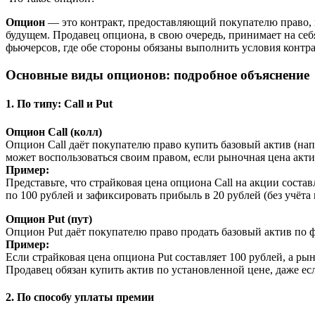
Опцион
— это контракт, предоставляющий покупателю право, н
будущем. Продавец опциона, в свою очередь, принимает на себ
фьючерсов, где обе стороны обязаны выполнить условия контра
Основные виды опционов: подробное объяснение
1. По типу: Call и Put
Опцион Call (колл)
Опцион Call даёт покупателю право купить базовый актив (напр
может воспользоваться своим правом, если рыночная цена акт
Пример:
Представьте, что страйковая цена опциона Call на акции соста
по 100 рублей и зафиксировать прибыль в 20 рублей (без учёт
Опцион Put (пут)
Опцион Put даёт покупателю право продать базовый актив по 
Пример:
Если страйковая цена опциона Put составляет 100 рублей, а рын
Продавец обязан купить актив по установленной цене, даже ес
2. По способу уплаты премии