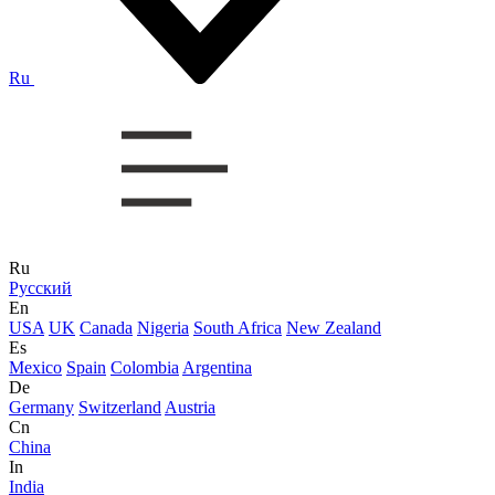
Ru
Ru
Русский
En
USA
UK
Canada
Nigeria
South Africa
New Zealand
Es
Mexico
Spain
Colombia
Argentina
De
Germany
Switzerland
Austria
Cn
China
In
India