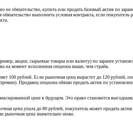
о не обязательство, купить или продать базовый актив по заран
я обязательство выполнить условия контракта, если покупатель 
кта.
имер, акции, сырьевые товары или валюту) по заранее установле
ива на момент исполнения опциона выше, чем страйк.
вляет 100 рублей. Если рыночная цена вырастет до 120 рублей, 
а премии). Продавец опциона обязан продать актив по установле
фиксированной цене в будущем. Это право становится выгодным,
очная цена упала до 80 рублей, покупатель может продать актив 
ли рыночная цена значительно ниже.