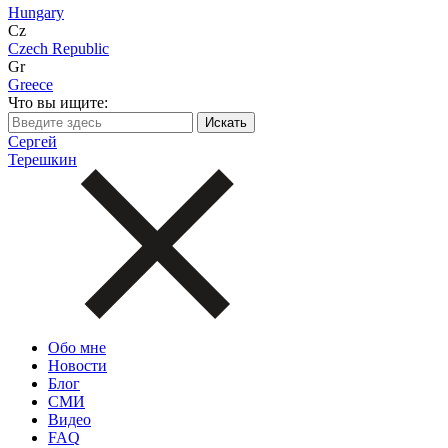
Hungary
Cz
Czech Republic
Gr
Greece
Что вы ищите:
Сергей
Терешкин
Обо мне
Новости
Блог
СМИ
Видео
FAQ