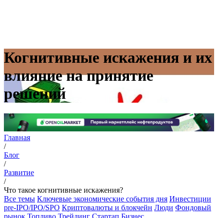
Когнитивные искажения и их
влияние на принятие
решений
Главная
/
Блог
/
Развитие
/
Что такое когнитивные искажения?
Все темы
Ключевые экономические события дня
Инвестиции
pre-IPO/IPO/SPO
Криптовалюты и блокчейн
Люди
Фондовый
рынок
Топливо
Трейдинг
Стартап
Бизнес