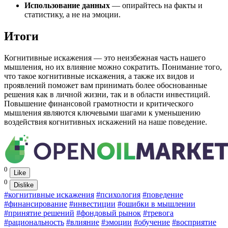
Использование данных
— опирайтесь на факты и
статистику, а не на эмоции.
Итоги
Когнитивные искажения — это неизбежная часть нашего
мышления, но их влияние можно сократить. Понимание того,
что такое когнитивные искажения, а также их видов и
проявлений поможет вам принимать более обоснованные
решения как в личной жизни, так и в области инвестиций.
Повышение финансовой грамотности и критического
мышления являются ключевыми шагами к уменьшению
воздействия когнитивных искажений на наше поведение.
0
Like
0
Dislike
#когнитивные искажения
#психология
#поведение
#финансирование
#инвестиции
#ошибки в мышлении
#принятие решений
#фондовый рынок
#тревога
#рациональность
#влияние
#эмоции
#обучение
#восприятие