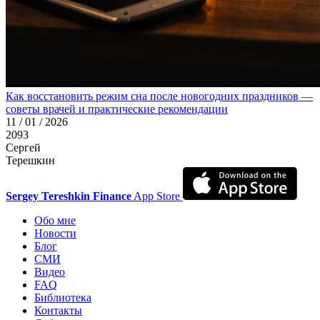
Как восстановить режим сна после новогодних праздников —
советы врачей и практические рекомендации
11 / 01 / 2026
2093
Сергей
Терешкин
Sergey Tereshkin Finance
App Store
Обо мне
Новости
Блог
СМИ
Видео
FAQ
Библиотека
Контакты