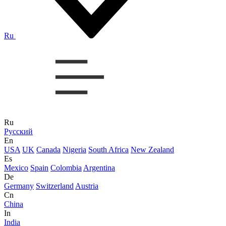
Ru
Ru
Русский
En
USA
UK
Canada
Nigeria
South Africa
New Zealand
Es
Mexico
Spain
Colombia
Argentina
De
Germany
Switzerland
Austria
Cn
China
In
India