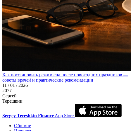
Как восстановить режим сна после новогодних праздников —
советы врачей и практические рекомендации
11 / 01 / 2026
2077
Сергей
Терешкин
Sergey Tereshkin Finance
App Store
Обо мне
Новости