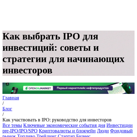
Как выбрать IPO для
инвестиций: советы и
стратегии для начинающих
инвесторов
Главная
/
Блог
/
Как участвовать в IPO: руководство для инвесторов
Все темы
Ключевые экономические события дня
Инвестиции
pre-IPO/IPO/SPO
Криптовалюты и блокчейн
Люди
Фондовый
рынок
Топливо
Трейдинг
Стартап
Бизнес