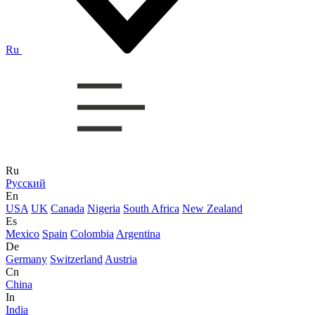
Ru
Ru
Русский
En
USA
UK
Canada
Nigeria
South Africa
New Zealand
Es
Mexico
Spain
Colombia
Argentina
De
Germany
Switzerland
Austria
Cn
China
In
India