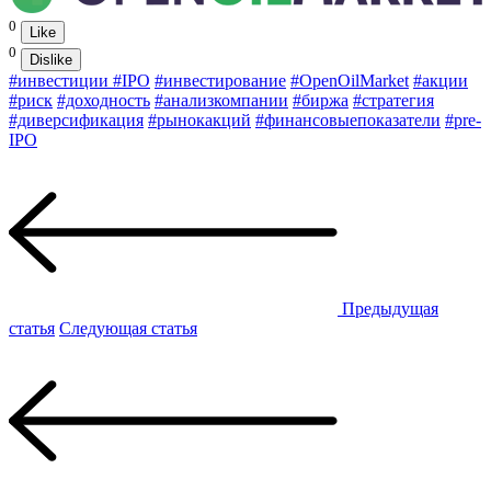
0
Like
0
Dislike
#инвестиции
#IPO
#инвестирование
#OpenOilMarket
#акции
#риск
#доходность
#анализкомпании
#биржа
#стратегия
#диверсификация
#рынокакций
#финансовыепоказатели
#pre-
IPO
Предыдущая
статья
Следующая статья