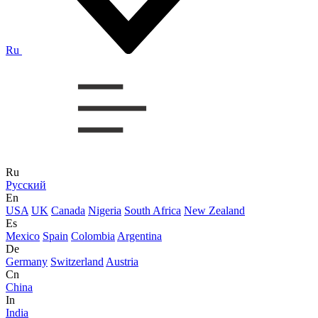
Ru
Ru
Русский
En
USA
UK
Canada
Nigeria
South Africa
New Zealand
Es
Mexico
Spain
Colombia
Argentina
De
Germany
Switzerland
Austria
Cn
China
In
India