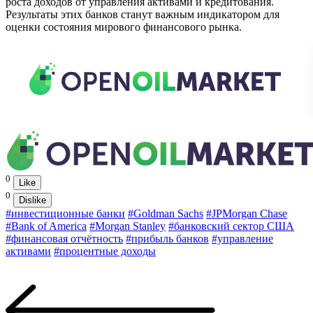
роста доходов от управления активами и кредитования.
Результаты этих банков станут важным индикатором для
оценки состояния мирового финансового рынка.
0
Like
0
Dislike
#инвестиционные банки
#Goldman Sachs
#JPMorgan Chase
#Bank of America
#Morgan Stanley
#банковский сектор США
#финансовая отчётность
#прибыль банков
#управление
активами
#процентные доходы