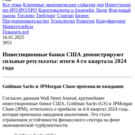
Все темы
Ключевые экономические события дня
Инвестиции
pre-IPO/IPO/SPO
Криптовалюты и блокчейн
Люди
Фондовый
рынок
Топливо
Трейдинг
Стартап
Бизнес
Предпринимательство
Технологии
Развитие
Краудфандинг
Маркетплейсы
Показать всё
16.01.2025
3951
Инвестиционные банки США демонстрируют
сильные результаты: итоги 4-го квартала 2024
года
Goldman Sachs и JPMorgan Chase превзошли ожидания
Согласно данным Wall Street Journal, крупнейшие
инвестиционные банки США, Goldman Sachs (GS) и JPMorgan
Chase (JPM), отчитались о прибыли за 4-й квартал 2024 года,
которая превзошла ожидания аналитиков. Это стало
отражением устойчивости финансового сектора на фоне
экономической турбулентности.