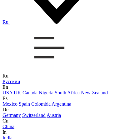
Ru
Ru
Русский
En
USA
UK
Canada
Nigeria
South Africa
New Zealand
Es
Mexico
Spain
Colombia
Argentina
De
Germany
Switzerland
Austria
Cn
China
In
India