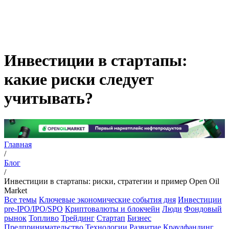
Инвестиции в стартапы:
какие риски следует
учитывать?
Главная
/
Блог
/
Инвестиции в стартапы: риски, стратегии и пример Open Oil
Market
Все темы
Ключевые экономические события дня
Инвестиции
pre-IPO/IPO/SPO
Криптовалюты и блокчейн
Люди
Фондовый
рынок
Топливо
Трейдинг
Стартап
Бизнес
Предпринимательство
Технологии
Развитие
Краудфандинг