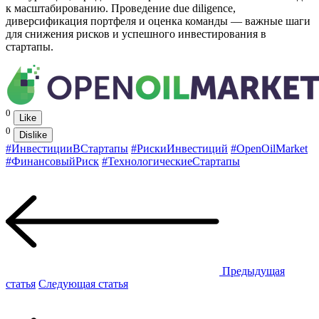
к масштабированию. Проведение due diligence,
диверсификация портфеля и оценка команды — важные шаги
для снижения рисков и успешного инвестирования в
стартапы.
0
Like
0
Dislike
#ИнвестицииВСтартапы
#РискиИнвестиций
#OpenOilMarket
#ФинансовыйРиск
#ТехнологическиеСтартапы
Предыдущая
статья
Следующая статья