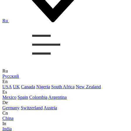
Ru
Ru
Русский
En
USA
UK
Canada
Nigeria
South Africa
New Zealand
Es
Mexico
Spain
Colombia
Argentina
De
Germany
Switzerland
Austria
Cn
China
In
India