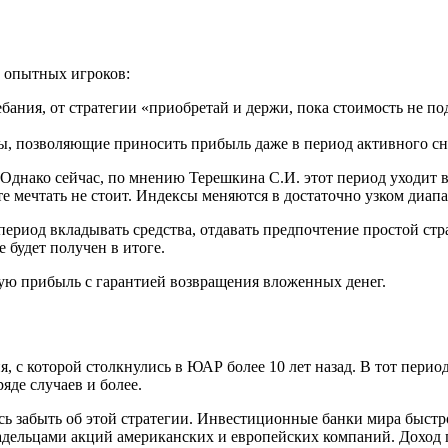
 опытных игроков:
бания, от стратегии «приобретай и держи, пока стоимость не по
ы, позволяющие приносить прибыль даже в период активного с
. Однако сейчас, по мнению Терешкина С.И. этот период уходит
е мечтать не стоит. Индексы меняются в достаточно узком диап
период вкладывать средства, отдавать предпочтение простой ст
е будет получен в итоге.
ую прибыль с гарантией возвращения вложенных денег.
, с которой столкнулись в ЮАР более 10 лет назад. В тот пери
яде случаев и более.
сь забыть об этой стратегии. Инвестиционные банки мира быст
ладельцами акций американских и европейских компаний. Доход