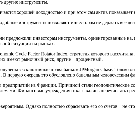
ть другие инструменты.
чаются хорошей доходностью и при этом сам актив показывает 
одобные инструменты позволяют инвесторам не держать все день
и предложили инвесторам инструменты, ориентированные на, к
ьной ситуации на рынках.
omic Cycle Factor Rotator Index, стратегия которого рассчита
них имеют рыночный риск, другие – процентный.
 получены эксклюзивные права банком JPMorgan Chase. Только о
и. В первую очередь это обусловлено банальным человеческим ф
и предприятий из Франции. Причиной стали геополитические со
блемами. Финансовые учреждения отказывались перечислять сре
вероятным. Однако полностью сбрасывать его со счетов – не ст