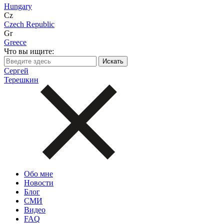
Hungary
Cz
Czech Republic
Gr
Greece
Что вы ищите:
Сергей
Терешкин
Обо мне
Новости
Блог
СМИ
Видео
FAQ