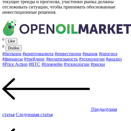
текущие тренды и прогнозы, участники рынка должны
отслеживать ситуации, чтобы принимать обоснованные
инвестиционные решения.
0
Like
0
Dislike
#биткоин
#криптовалюта
#инвестиции
#рынок
#прогноз
#финансы
#трейдинг
#волатильность
#технологии
#анализ
#Price Action
#BTC
#блокчейн
#технологии
#риски
Предыдущая
статья
Следующая статья