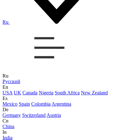
Ru
Ru
Русский
En
USA
UK
Canada
Nigeria
South Africa
New Zealand
Es
Mexico
Spain
Colombia
Argentina
De
Germany
Switzerland
Austria
Cn
China
In
India