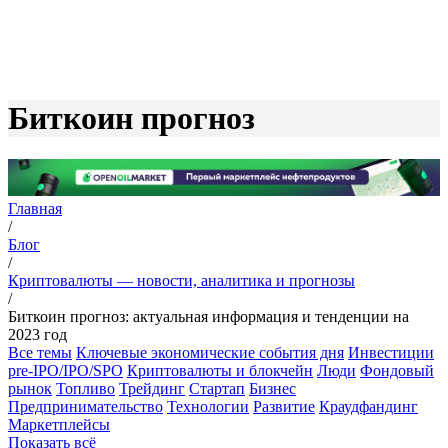
Биткоин прогноз
Главная
/
Блог
/
Криптовалюты — новости, аналитика и прогнозы
/
Биткоин прогноз: актуальная информация и тенденции на
2023 год
Все темы
Ключевые экономические события дня
Инвестиции
pre-IPO/IPO/SPO
Криптовалюты и блокчейн
Люди
Фондовый
рынок
Топливо
Трейдинг
Стартап
Бизнес
Предпринимательство
Технологии
Развитие
Краудфандинг
Маркетплейсы
Показать всё