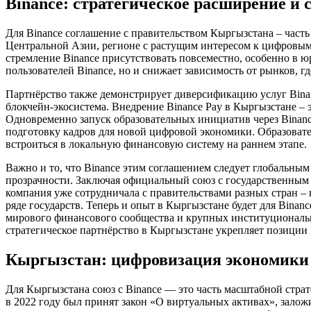
Binance: стратегическое расширение и
Для Binance соглашение с правительством Кыргызстана – часть
Центральной Азии, регионе с растущим интересом к цифровым
стремление Binance присутствовать повсеместно, особенно в ю
пользователей Binance, но и снижает зависимость от рынков, г
Партнёрство также демонстрирует диверсификацию услуг Binan
блокчейн-экосистема. Внедрение Binance Pay в Кыргызстане 
Одновременно запуск образовательных инициатив через Binan
подготовку кадров для новой цифровой экономики. Образовате
встроиться в локальную финансовую систему на раннем этапе.
Важно и то, что Binance этим соглашением следует глобальны
прозрачности. Заключая официальный союз с государственным а
компания уже сотрудничала с правительствами разных стран –
ряде государств. Теперь и опыт в Кыргызстане будет для Bina
мирового финансового сообщества и крупных институциональн
стратегическое партнёрство в Кыргызстане укрепляет позиции
Кыргызстан: цифровизация экономики 
Для Кыргызстана союз с Binance — это часть масштабной стра
в 2022 году был принят закон «О виртуальных активах», зало