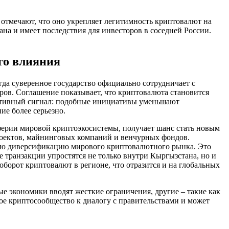
 отмечают, что оно укрепляет легитимность криптовалют на
а и имеет последствия для инвесторов в соседней России.
го влияния
да суверенное государство официально сотрудничает с
ов. Соглашение показывает, что криптовалюта становится
зитивный сигнал: подобные инициативы уменьшают
е более серьезно.
иферии мировой криптоэкосистемы, получает шанс стать новым
роектов, майнинговых компаний и венчурных фондов.
кую диверсификацию мирового криптовалютного рынка. Это
 транзакции упростятся не только внутри Кыргызстана, но и
борот криптовалют в регионе, что отразится и на глобальных
ые экономики вводят жесткие ограничения, другие – такие как
ое криптосообщество к диалогу с правительствами и может