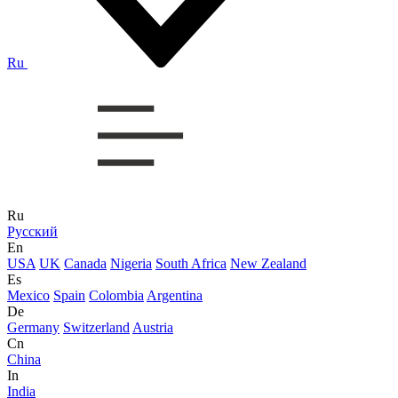
Ru
Ru
Русский
En
USA
UK
Canada
Nigeria
South Africa
New Zealand
Es
Mexico
Spain
Colombia
Argentina
De
Germany
Switzerland
Austria
Cn
China
In
India