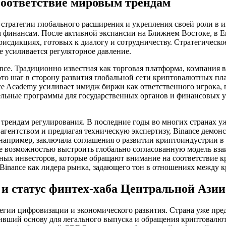
 соответствие мировым трендам
 стратегии глобального расширения и укрепления своей роли в 
 финансам. После активной экспансии на Ближнем Востоке, в Е
рисдикциях, готовых к диалогу и сотрудничеству. Стратегическо
де усиливается регуляторное давление.
ce. Традиционно известная как торговая платформа, компания 
– это шаг в сторону развития глобальной сети криптовалютных
ce Academy усиливает имидж биржи как ответственного игрока
льные программы для государственных органов и финансовых уч
м трендам регулирования. В последние годы во многих странах у
гентством и предлагая техническую экспертизу, Binance демонст
 например, заключала соглашения о развитии криптоиндустрии в
nce возможностью выстроить глобально согласованную модель вз
ых инвесторов, которые обращают внимание на соответствие к
 Binance как лидера рынка, задающего тон в отношениях между 
и статус финтех-хаба Центральной Азии
тегии цифровизации и экономического развития. Страна уже пре
живший основу для легального выпуска и обращения криптовалют