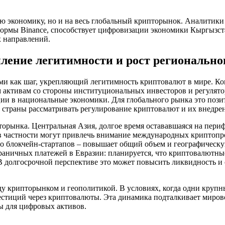
ую экономику, но и на весь глобальный крипторынок. Аналитики
ормы Binance, способствует цифровизации экономики Кыргызстан
х направлений.
ление легитимности и рост регионально
ми как шаг, укрепляющий легитимность криптовалют в мире. Ког
активам со стороны институциональных инвесторов и регулятор
ции в национальные экономики. Для глобального рынка это по
траны рассматривать регулирование криптовалют и их внедрени
торынка. Центральная Азия, долгое время остававшаяся на пер
 в частности могут привлечь внимание международных криптоп
до блокчейн-стартапов – повышает общий объем и географичес
раничных платежей в Евразии: планируется, что криптовалютные
 долгосрочной перспективе это может повысить ликвидность и о
ду крипторынком и геополитикой. В условиях, когда одни крупн
естиций через криптовалюты. Эта динамика подталкивает миров
ы для цифровых активов.