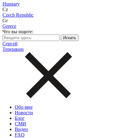
Hungary
Cz
Czech Republic
Gr
Greece
Что вы ищите:
Сергей
Терешкин
Обо мне
Новости
Блог
СМИ
Видео
FAQ