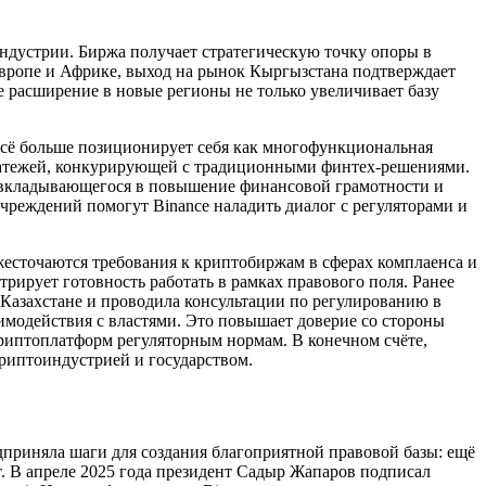
индустрии. Биржа получает стратегическую точку опоры в
вропе и Африке, выход на рынок Кыргызстана подтверждает
е расширение в новые регионы не только увеличивает базу
всё больше позиционирует себя как многофункциональная
 платежей, конкурирующей с традиционными финтех-решениями.
, вкладывающегося в повышение финансовой грамотности и
реждений помогут Binance наладить диалог с регуляторами и
жесточаются требования к криптобиржам в сферах комплаенса и
рирует готовность работать в рамках правового поля. Ранее
 Казахстане и проводила консультации по регулированию в
аимодействия с властями. Это повышает доверие со стороны
риптоплатформ регуляторным нормам. В конечном счёте,
криптоиндустрией и государством.
дприняла шаги для создания благоприятной правовой базы: ещё
. В апреле 2025 года президент Садыр Жапаров подписал