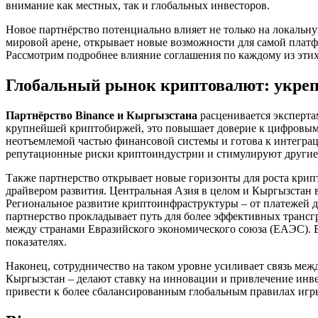
внимание как местных, так и глобальных инвесторов.
Новое партнёрство потенциально влияет не только на локальн
мировой арене, открывает новые возможности для самой платф
Рассмотрим подробнее влияние соглашения по каждому из эти
Глобальный рынок криптовалют: укреп
Партнёрство Binance и Кыргызстана
расценивается эксперта
крупнейшей криптобиржей, это повышает доверие к цифровым 
неотъемлемой частью финансовой системы и готова к интегра
репутационные риски криптоиндустрии и стимулируют другие с
Также партнерство открывает новые горизонты для роста крип
драйвером развития. Центральная Азия в целом и Кыргызстан
Региональное развитие криптоинфраструктуры – от платежей 
партнерство прокладывает путь для более эффективных трансг
между странами Евразийского экономического союза (ЕАЭС). В
показателях.
Наконец, сотрудничество на таком уровне усиливает связь меж
Кыргызстан – делают ставку на инновации и привлечение инв
привести к более сбалансированным глобальным правилах игр