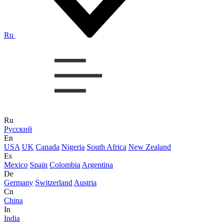
Ru
Ru
Русский
En
USA
UK
Canada
Nigeria
South Africa
New Zealand
Es
Mexico
Spain
Colombia
Argentina
De
Germany
Switzerland
Austria
Cn
China
In
India