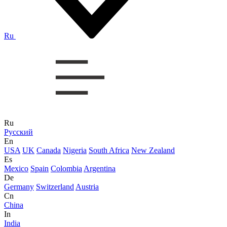
Ru
Ru
Русский
En
USA
UK
Canada
Nigeria
South Africa
New Zealand
Es
Mexico
Spain
Colombia
Argentina
De
Germany
Switzerland
Austria
Cn
China
In
India