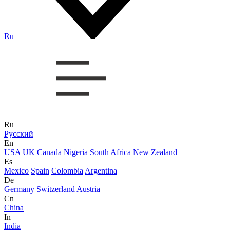
Ru
Ru
Русский
En
USA
UK
Canada
Nigeria
South Africa
New Zealand
Es
Mexico
Spain
Colombia
Argentina
De
Germany
Switzerland
Austria
Cn
China
In
India