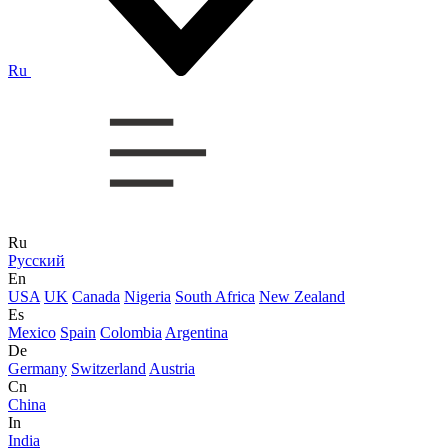
Ru
Ru
Русский
En
USA
UK
Canada
Nigeria
South Africa
New Zealand
Es
Mexico
Spain
Colombia
Argentina
De
Germany
Switzerland
Austria
Cn
China
In
India