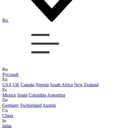
Ru
Ru
Русский
En
USA
UK
Canada
Nigeria
South Africa
New Zealand
Es
Mexico
Spain
Colombia
Argentina
De
Germany
Switzerland
Austria
Cn
China
In
India