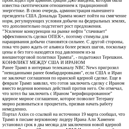
происходил при администрации Джо Байдена, которая была
известна скептическим отношением к традиционной
энергетике. В свою очередь, администрация нынешнего
президента США Дональда Трампа может пойти на смягчение
норм, регулирующих условия добычи на федеральных землях,
что дополнительно подстегнет рост предложения.
"Усиление конкуренции на рынке нефти "стачивает"
эффективность сделки ОПЕК+, поэтому стимулы для
наращивания добычи становятся сильнее. С другой стороны,
пока что рано ждать от альянса более резких шагов, поскольку
цены и без того находятся под давлением из-за
внешнеторговой политики Трампа", - подытожил Терешкин.
КОНФЛИКТ МЕЖДУ США И ИРАНОМ
Ранее Трамп в интервью телеканалу NBC News пригрозил
"невиданными ранее бомбардировками", если США и Иран
не заключат соглашения по иранской ядерной сделке. Еще в
феврале Трамп заявлял, что готов заключить сделку с Ираном
вместо ведения военных действий против него. Он отмечал,
что хотел бы заключить с Ираном "верифицированное"
ядерное мирное соглашение, которое позволит Тегерану
мирно развиваться и процветать, призвав начать работу
немедленно.
Портал Axios со ссылкой на источники 19 марта сообщал, что
Трамп в письме верховному лидеру Ирана Али Хаменеи
установил срок в два месяца для заключения новой ядерной