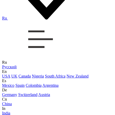
Ru
Ru
Русский
En
USA
UK
Canada
Nigeria
South Africa
New Zealand
Es
Mexico
Spain
Colombia
Argentina
De
Germany
Switzerland
Austria
Cn
China
In
India