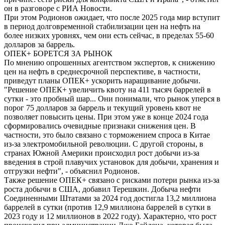
он в разговоре с РИА Новости.
При этом Родионов ожидает, что после 2025 года мир вступит
в период долговременной стабилизации цен на нефть на
более низких уровнях, чем они есть сейчас, в пределах 55-60
долларов за баррель.
ОПЕК+ БОРЕТСЯ ЗА РЫНОК
По мнению опрошенных агентством экспертов, к снижению
цен на нефть в среднесрочной перспективе, в частности,
приведут планы ОПЕК+ ускорить наращивание добычи.
"Решение ОПЕК+ увеличить квоту на 411 тысяч баррелей в
сутки - это пробный шар... Они понимали, что рынок уперся в
порог 75 долларов за баррель и текущий уровень квот не
позволяет повысить цены. При этом уже в конце 2024 года
сформировались очевидные признаки снижения цен. В
частности, это было связано с торможением спроса в Китае
из-за электромобильной революции. С другой стороны, в
странах Южной Америки происходил рост добычи из-за
введения в строй плавучих установок для добычи, хранения и
отгрузки нефти", - объяснил Родионов.
Также решение ОПЕК+ связано с рисками потери рынка из-за
роста добычи в США, добавил Терешкин. Добыча нефти
Соединенными Штатами за 2024 год достигла 13,2 миллиона
баррелей в сутки (против 12,9 миллиона баррелей в сутки в
2023 году и 12 миллионов в 2022 году). Характерно, что рост