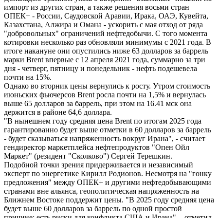
импорт из других стран, а также решения восьми стран
ОПЕК+ - России, Саудовской Аравии, Ирака, ОАЭ, Кувейта,
Казахстана, Алжира и Омана - ускорить с мая отход от ряда
"добровольных" ограничений нефтедобычи. С того момента
котировки несколько раз обновляли минимумы с 2021 года. В
итоге накануне они опустились ниже 63 долларов за баррель
марки Brent впервые с 12 апреля 2021 года, суммарно за три
дня - четверг, пятницу и понедельник - нефть подешевела
почти на 15%.
Однако во вторник цены вернулись к росту. Утром стоимость
июньских фьючерсов Brent росла почти на 1,5% и вернулась
выше 65 долларов за баррель, при этом на 16.41 мск она
держится в районе 64,6 доллара.
"В нынешнем году средняя цена Brent по итогам 2025 года
гарантированно будет выше отметки в 60 долларов за баррель
- будет сказываться напряженность вокруг Ирана", - считает
гендиректор маркетплейса нефтепродуктов "Опен Ойл
Маркет" (резидент "Сколково") Сергей Терешкин.
Подобной точки зрения придерживается и независимый
эксперт по энергетике Кирилл Родионов. Несмотря на "гонку
предложения" между ОПЕК+ и другими нефтедобывающими
странами вне альянса, геополитическая напряженность на
Ближнем Востоке поддержит цены. "В 2025 году средняя цена
будет выше 60 долларов за баррель по одной простой
причине: есть риски для конфликта США и Ирана", - отметил