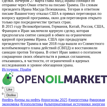
сделки. Вечером 27 марта глава МИД Ирана сообщил об
отправке через Оман ответа на письмо Трампа. По словам
президента Ирана Масуда Пезешкиана, Тегеран в ответном
письме Вашингтону отказал США в прямых переговорах по
вопросу ядерной программы, окно для переговоров открыто
только при посредничестве третьих стран.
В 2015 году Великобритания, Германия, Китай, Россия, США,
Франция и Иран заключили ядерную сделку, которая
предполагала снятие санкций в обмен на ограничение
ядерной программы Ирана. США при предыдущем
президентстве Трампа в мае 2018 года вышли из Совместного
всеобъемлющего плана действий (СВПД) и восстановили
санкции против Тегерана. В ответ Иран заявил о поэтапном
сокращении своих обязательств в рамках соглашения,
отказавшись, в частности, от ограничений в ядерных
исследованиях и уровне обогащения урана.
Источник: Прайм
0
Like
0
Dislike
#нефть
#цены на нефть
#прогнозы 2025
#энергетика
#мировая
экономика
#геополитика
#альтернативные источники энергии