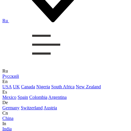
Ru
Ru
Русский
En
USA
UK
Canada
Nigeria
South Africa
New Zealand
Es
Mexico
Spain
Colombia
Argentina
De
Germany
Switzerland
Austria
Cn
China
In
India