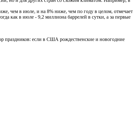
сии, но и для других стран со схожим климатом. Например, в
же, чем в июле, и на 8% ниже, чем по году в целом, отмечает
гда как в июле - 9,2 миллиона баррелей в сутки, а за первые
тор праздников: если в США рождественские и новогодние