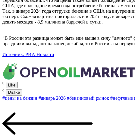
Терешкин объяснил, что на цены также влияет охлаждение спрос
США, где в холодное время года потребление бензина заметно 
Так, в январе 2024 года отгрузки бензина в США на внутренний
эксперт. Схожая картина повторилась и в 2025 году: в январе с
девять месяцев - 8,9 миллиона баррелей в сутки.
"В России эта разница может быть еще выше в силу "дачного"
праздники выпадают на конец декабря, то в России - на первую 
Источник: РИА Новости
0
Like
0
Dislike
#цены на бензин
#январь 2026
#бензиновый рынок
#нефтяные