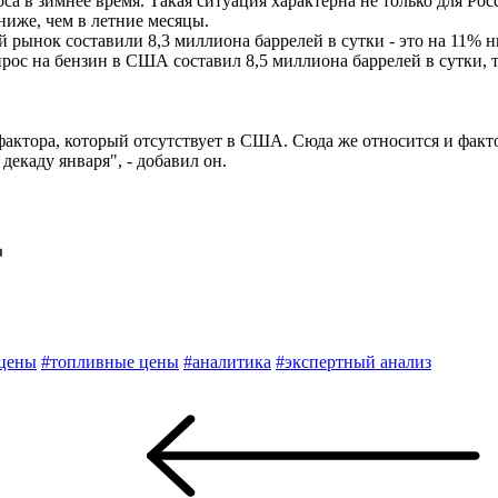
а в зимнее время. Такая ситуация характерна не только для Рос
ниже, чем в летние месяцы.
 рынок составили 8,3 миллиона баррелей в сутки - это на 11% ни
прос на бензин в США составил 8,5 миллиона баррелей в сутки, то
 фактора, который отсутствует в США. Сюда же относится и фак
декаду января", - добавил он.
 цены
#топливные цены
#аналитика
#экспертный анализ