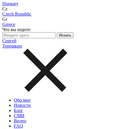
Hungary
Cz
Czech Republic
Gr
Greece
Что вы ищите:
Сергей
Терешкин
Обо мне
Новости
Блог
СМИ
Видео
FAQ