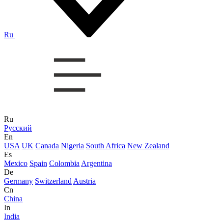
Ru
Ru
Русский
En
USA
UK
Canada
Nigeria
South Africa
New Zealand
Es
Mexico
Spain
Colombia
Argentina
De
Germany
Switzerland
Austria
Cn
China
In
India