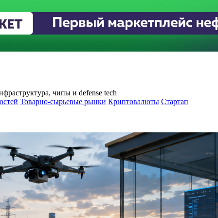
фраструктура, чипы и defense tech
остей
Товарно-сырьевые рынки
Криптовалюты
Стартап