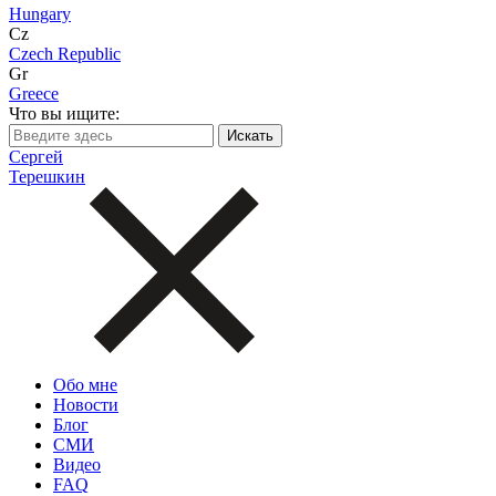
Hungary
Cz
Czech Republic
Gr
Greece
Что вы ищите:
Сергей
Терешкин
Обо мне
Новости
Блог
СМИ
Видео
FAQ