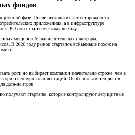
рных фондов
тиционной фазе. После нескольких лет осторожности
потребительских приложениях, а в инфраструктуре
ём к IPO или стратегическому выходу.
венных мощностей: вычислительных платформ,
сов. В 2026 году рынок стартапов всё меньше похож на
номики.
ать рост, но выбирает компании значительно строже, чем в
 историю венчурных инвестиций. Особенно заметен рост в
ля дата-центров.
емию получают стартапы, которые контролируют дефицитные