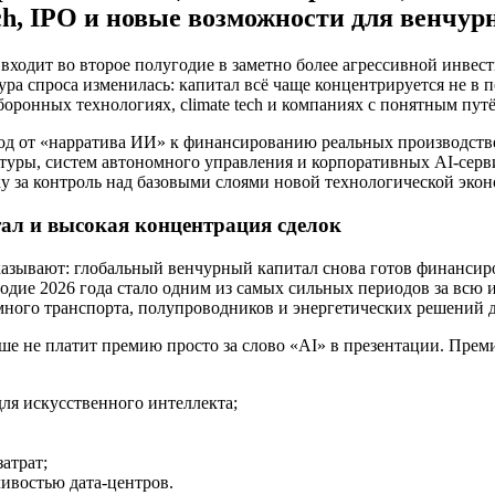
tech, IPO и новые возможности для венчу
 входит во второе полугодие в заметно более агрессивной инвес
ра спроса изменилась: капитал всё чаще концентрируется не в 
боронных технологиях, climate tech и компаниях с понятным пут
ход от «нарратива ИИ» к финансированию реальных производст
уры, систем автономного управления и корпоративных AI-серви
ку за контроль над базовыми слоями новой технологической эко
л и высокая концентрация сделок
азывают: глобальный венчурный капитал снова готов финансиров
годие 2026 года стало одним из самых сильных периодов за всю
ного транспорта, полупроводников и энергетических решений д
ьше не платит премию просто за слово «AI» в презентации. Пр
я искусственного интеллекта;
атрат;
чивостью дата-центров.