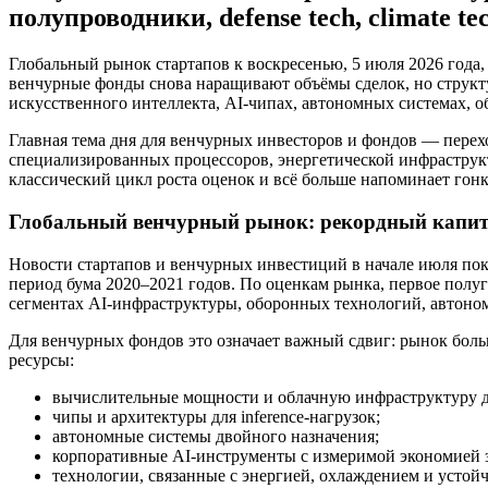
полупроводники, defense tech, climate 
Глобальный рынок стартапов к воскресенью, 5 июля 2026 года,
венчурные фонды снова наращивают объёмы сделок, но структу
искусственного интеллекта, AI-чипах, автономных системах, о
Главная тема дня для венчурных инвесторов и фондов — пере
специализированных процессоров, энергетической инфраструкт
классический цикл роста оценок и всё больше напоминает гон
Глобальный венчурный рынок: рекордный капита
Новости стартапов и венчурных инвестиций в начале июля пок
период бума 2020–2021 годов. По оценкам рынка, первое полу
сегментах AI-инфраструктуры, оборонных технологий, автоном
Для венчурных фондов это означает важный сдвиг: рынок бол
ресурсы:
вычислительные мощности и облачную инфраструктуру дл
чипы и архитектуры для inference-нагрузок;
автономные системы двойного назначения;
корпоративные AI-инструменты с измеримой экономией з
технологии, связанные с энергией, охлаждением и устой