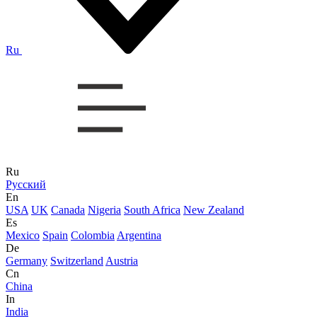
Ru
Ru
Русский
En
USA
UK
Canada
Nigeria
South Africa
New Zealand
Es
Mexico
Spain
Colombia
Argentina
De
Germany
Switzerland
Austria
Cn
China
In
India