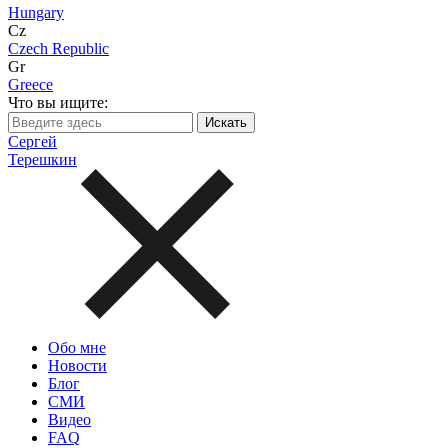
Hungary
Cz
Czech Republic
Gr
Greece
Что вы ищите:
Сергей
Терешкин
Обо мне
Новости
Блог
СМИ
Видео
FAQ