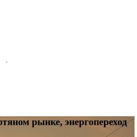
фтяном рынке, энергопереход