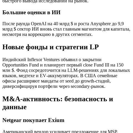
быстрого вывода исследований на рынок.
Большие оценки в ИИ
После раунда OpenAI на 40 млрд $ и роста Anysphere до 9,9
млрд $ сектор ИИ вновь стал главным магнитом для капитала,
несмотря на коррекцию в других сегментах.
Новые фонды и стратегии LP
Индийский Inflexor Ventures объявил о закрытии
Opportunities Fund и планирует первый close Fund III на 150
млн $. Фонд сосредоточится на LLM‑решениях для локальных
языков, медтехе и EV‑аккумуляторах. В США семейные
офисы расширяют мандаты от seed до growth‑стадий,
диверсифицируя портфели через secondary‑рынок.
M&A‑активность: безопасность и
данные
Netgear покупает Exium
Американский вендор усиливает предложение для MSP,