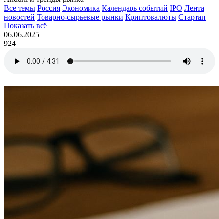
Все темы
Россия
Экономика
Календарь событий
IPO
Лента
новостей
Товарно-сырьевые рынки
Криптовалюты
Стартап
Показать всё
06.06.2025
924