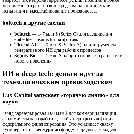
Разработчик нейроинтерфейсов усилил позиции в гонке
мозг‑компьютер, направив средства на клинические
испытания и масштабирование производства.
bolttech и другие сделки
bolttech
— 147 млн $ (Series C) для расширения
embedded‑insurtech‑платформы.
Thread AI
— 20 млн $ (Series A) на инструменты
генеративного ИИ для рабочих процессов.
Signify Bio
— 15 млн $ на протеиновые терапевтики
нового поколения.
ИИ и deep‑tech: деньги идут за
технологическим превосходством
Lux Capital запускает «горячую линию» для
науки
Фонд зарезервировал 100 млн $ для коммерциализации
академических разработок, чтобы перекрыть дефицит
федерального финансирования. Это усиливает связку
«университет –
венчурный фонд
» и предлагает модель