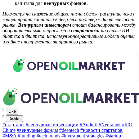
капитала для
венчурных фондов
.
Несмотря на снижение общего числа сделок, растущие чеки и
концентрация капитала в deep‑tech подтверждают зрелость
рынка.
Венчурным инвесторам
стоит балансировать между
оборонительными отраслями и
стартапами
на стыке ИИ,
биотеха и финтеха, используя консервативные модели оценки
и гибкие инструменты вторичного рынка.
0
Like
0
Dislike
#стартапы
#венчурные инвестиции
#Anduril
#Neuralink
#IPO
Chime
#венчурные фонды
#deeptech
#новости стартапов
#M&A
#funding
#tech trends
#investment strategies
#startup