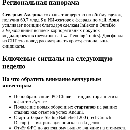
Региональная панорама
Северная Америка
сохраняет лидерство по объёму сделок,
получив 69,7 млрд $ в ИИ‑секторе с февраля по май.
Азия
усиливает позиции благодаря сделкам Inflexor и QureBio,
а
Европа
видит всплеск корпоративных покупок
медиа‑проектов (newsrooms.ai → Trending Topics). Для фонда
из СНГ это повод рассматривать кросс‑региональные
синдикаты.
Ключевые сигналы на следующую
неделю
На что обратить внимание венчурным
инвесторам
Ценообразование IPO Chime — индикатор аппетита
к финтех‑бумаге.
Появление новых оборонных
стартапов
на ранних
стадиях как ответ на успех Anduril.
Старт отбора в Startup Battlefield 200 (TechCrunch
Disrupt) — витрина для поиска seed‑сделок.
Отчёт ФРС по денежному рынку: влияние на стоимость