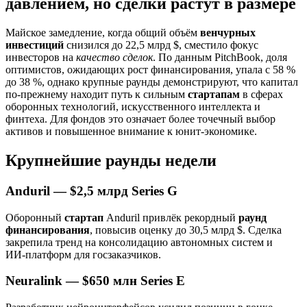
давлением, но сделки растут в размере
Майское замедление, когда общий объём
венчурных
инвестиций
снизился до 22,5 млрд $, сместило фокус
инвесторов на
качество сделок
. По данным PitchBook, доля
оптимистов, ожидающих рост финансирования, упала с 58 %
до 38 %, однако крупные раунды демонстрируют, что капитал
по‑прежнему находит путь к сильным
стартапам
в сферах
оборонных технологий, искусственного интеллекта и
финтеха. Для фондов это означает более точечный выбор
активов и повышенное внимание к юнит‑экономике.
Крупнейшие раунды недели
Anduril — $2,5 млрд Series G
Оборонный
стартап
Anduril привлёк рекордный
раунд
финансирования
, повысив оценку до 30,5 млрд $. Сделка
закрепила тренд на консолидацию автономных систем и
ИИ‑платформ для госзаказчиков.
Neuralink — $650 млн Series E