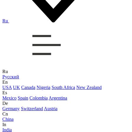
Ru
Ru
Русский
En
USA
UK
Canada
Nigeria
South Africa
New Zealand
Es
Mexico
Spain
Colombia
Argentina
De
Germany
Switzerland
Austria
Cn
China
In
India