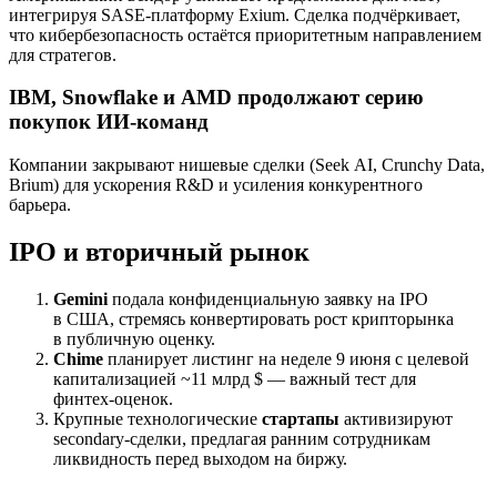
интегрируя SASE‑платформу Exium. Сделка подчёркивает,
что кибербезопасность остаётся приоритетным направлением
для стратегов.
IBM, Snowflake и AMD продолжают серию
покупок ИИ‑команд
Компании закрывают нишевые сделки (Seek AI, Crunchy Data,
Brium) для ускорения R&D и усиления конкурентного
барьера.
IPO и вторичный рынок
Gemini
подала конфиденциальную заявку на IPO
в США, стремясь конвертировать рост крипторынка
в публичную оценку.
Chime
планирует листинг на неделе 9 июня с целевой
капитализацией ~11 млрд $ — важный тест для
финтех‑оценок.
Крупные технологические
стартапы
активизируют
secondary‑сделки, предлагая ранним сотрудникам
ликвидность перед выходом на биржу.