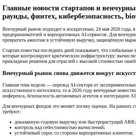
Главные новости стартапов и венчурных
раунды, финтех, кибербезопасность, bi
Венчурный рынок подходит к воскресенью, 24 мая 2026 года, 
предпринимателей и корпоративных AI-сервисов. Для венчурных
превратить ажиотаж в устойчивую выручку, защищённую марж
Стартап-повестка последних дней показывает, что глобальны
которые контролируют критическую инфраструктуру: вычислит
прикладные решения для отраслей с высокой стоимостью ошиб
Венчурный рынок снова движется вокруг искусст
Главная тема недели — переход AI-сектора от эксперименталь
искусственного интеллекта, то в 2026 году венчурные инвест
инференса, безопасность автономных агентов и интеграцию AI
Для венчурных фондов это меняет логику оценки. На ранних ст
требуют:
доказанную годовую выручку или быстрорастущий ARR;
контроль над себестоимостью вычислений;
устойчивый спрос со стороны корпоративных клиентов;