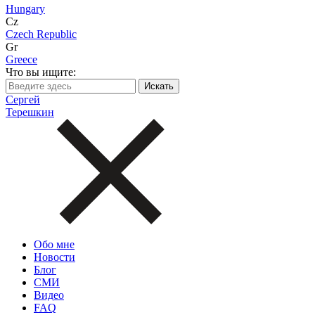
Hungary
Cz
Czech Republic
Gr
Greece
Что вы ищите:
Сергей
Терешкин
Обо мне
Новости
Блог
СМИ
Видео
FAQ