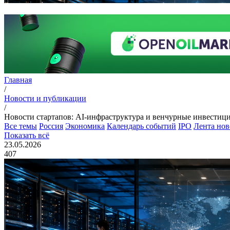
Главная
/
Новости и публикации
/
Новости стартапов: AI-инфраструктура и венчурные инвестиции
Все темы
Россия
Экономика
Календарь событий
IPO
Лента нов
Показать всё
23.05.2026
407