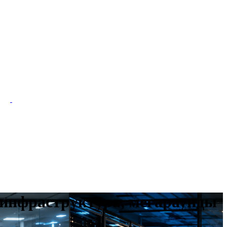
-инфраструктура, мегараунды