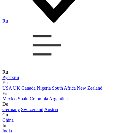
Ru
Ru
Русский
En
USA
UK
Canada
Nigeria
South Africa
New Zealand
Es
Mexico
Spain
Colombia
Argentina
De
Germany
Switzerland
Austria
Cn
China
In
India