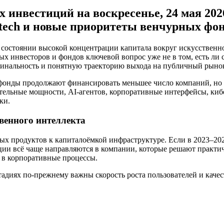
 инвестиций на воскресенье, 24 мая 202
otech и новые приоритеты венчурных фо
в состоянии высокой концентрации капитала вокруг искусственн
 инвесторов и фондов ключевой вопрос уже не в том, есть ли сп
инальность и понятную траекторию выхода на публичный рыно
е фонды продолжают финансировать меньшее число компаний, но
ельные мощности, AI-агентов, корпоративные интерфейсы, кибе
ки.
венного интеллекта
ных продуктов к капиталоёмкой инфраструктуре. Если в 2023–20
иции всё чаще направляются в компании, которые решают практ
 в корпоративные процессы.
адиях по-прежнему важны скорость роста пользователей и качес