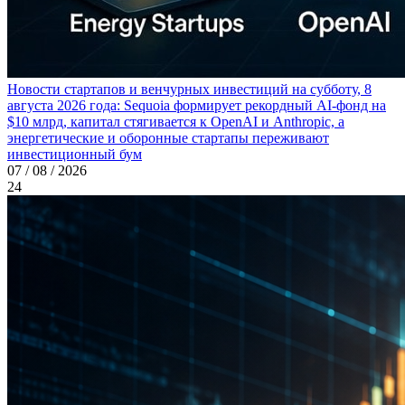
Новости стартапов и венчурных инвестиций на субботу, 8
августа 2026 года: Sequoia формирует рекордный AI-фонд на
$10 млрд, капитал стягивается к OpenAI и Anthropic, а
энергетические и оборонные стартапы переживают
инвестиционный бум
07 / 08 / 2026
24