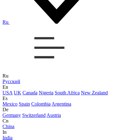
Ru
Ru
Русский
En
USA
UK
Canada
Nigeria
South Africa
New Zealand
Es
Mexico
Spain
Colombia
Argentina
De
Germany
Switzerland
Austria
Cn
China
In
India