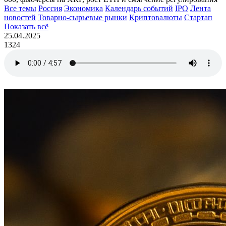
Все темы
Россия
Экономика
Календарь событий
IPO
Лента
новостей
Товарно-сырьевые рынки
Криптовалюты
Стартап
Показать всё
25.04.2025
1324