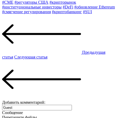
#CME
#регуляторы США
#крипторынок
#институциональные инвесторы
#DeFi
#обновление Ethereum
#смягчение регулирования
#криптобанкинг
#SUI
Предыдущая
статья
Следующая статья
Добавить комментарий:
Сообщение
Перетащите файлы