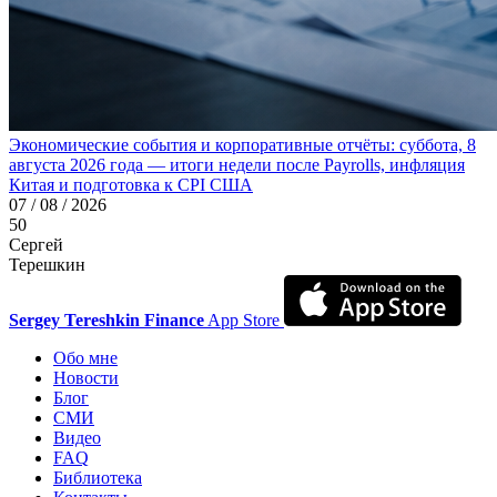
Экономические события и корпоративные отчёты: суббота, 8
августа 2026 года — итоги недели после Payrolls, инфляция
Китая и подготовка к CPI США
07 / 08 / 2026
50
Сергей
Терешкин
Sergey Tereshkin Finance
App Store
Обо мне
Новости
Блог
СМИ
Видео
FAQ
Библиотека