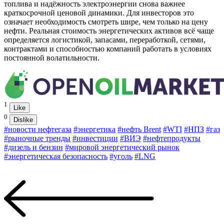
топлива и надёжность электроэнергии снова важнее
краткосрочной ценовой динамики. Для инвесторов это
означает необходимость смотреть шире, чем только на цену
нефти. Реальная стоимость энергетических активов всё чаще
определяется логистикой, запасами, переработкой, сетями,
контрактами и способностью компаний работать в условиях
постоянной волатильности.
1
Like
0
Dislike
#новости нефтегаза
#энергетика
#нефть Brent
#WTI
#НПЗ
#газ
#рыночные тренды
#инвестиции
#ВИЭ
#нефтепродукты
#дизель и бензин
#мировой энергетический рынок
#энергетическая безопасность
#уголь
#LNG