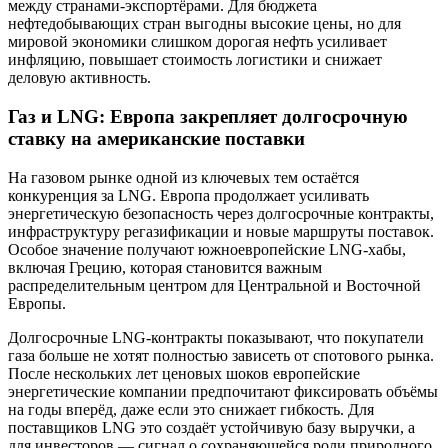
между странами-экспортёрами. Для бюджета
нефтедобывающих стран выгодны высокие цены, но для
мировой экономики слишком дорогая нефть усиливает
инфляцию, повышает стоимость логистики и снижает
деловую активность.
Газ и LNG: Европа закрепляет долгосрочную
ставку на американские поставки
На газовом рынке одной из ключевых тем остаётся
конкуренция за LNG. Европа продолжает усиливать
энергетическую безопасность через долгосрочные контракты,
инфраструктуру регазификации и новые маршруты поставок.
Особое значение получают южноевропейские LNG-хабы,
включая Грецию, которая становится важным
распределительным центром для Центральной и Восточной
Европы.
Долгосрочные LNG-контракты показывают, что покупатели
газа больше не хотят полностью зависеть от спотового рынка.
После нескольких лет ценовых шоков европейские
энергетические компании предпочитают фиксировать объёмы
на годы вперёд, даже если это снижает гибкость. Для
поставщиков LNG это создаёт устойчивую базу выручки, а
для инвесторов — сигнал о сохраняющейся роли природного