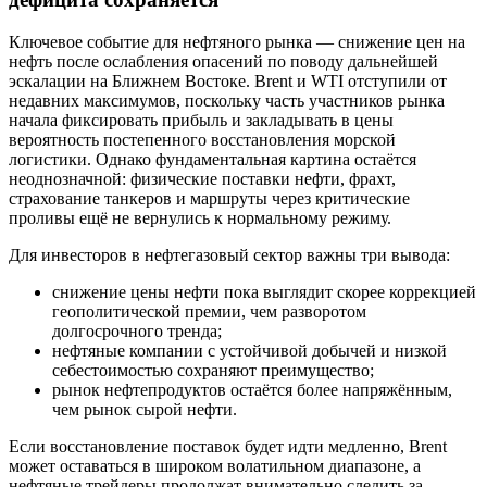
Ключевое событие для нефтяного рынка — снижение цен на
нефть после ослабления опасений по поводу дальнейшей
эскалации на Ближнем Востоке. Brent и WTI отступили от
недавних максимумов, поскольку часть участников рынка
начала фиксировать прибыль и закладывать в цены
вероятность постепенного восстановления морской
логистики. Однако фундаментальная картина остаётся
неоднозначной: физические поставки нефти, фрахт,
страхование танкеров и маршруты через критические
проливы ещё не вернулись к нормальному режиму.
Для инвесторов в нефтегазовый сектор важны три вывода:
снижение цены нефти пока выглядит скорее коррекцией
геополитической премии, чем разворотом
долгосрочного тренда;
нефтяные компании с устойчивой добычей и низкой
себестоимостью сохраняют преимущество;
рынок нефтепродуктов остаётся более напряжённым,
чем рынок сырой нефти.
Если восстановление поставок будет идти медленно, Brent
может оставаться в широком волатильном диапазоне, а
нефтяные трейдеры продолжат внимательно следить за