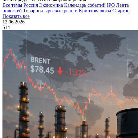
Все темы
Россия
Экономика
Календарь событий
IPO
Лента
новостей
Товарно-сырьевые рынки
Криптовалюты
Стартап
Показать всё
12.06.2026
514