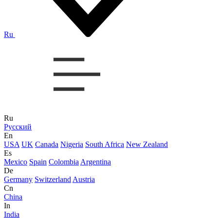
Ru
Ru
Русский
En
USA
UK
Canada
Nigeria
South Africa
New Zealand
Es
Mexico
Spain
Colombia
Argentina
De
Germany
Switzerland
Austria
Cn
China
In
India