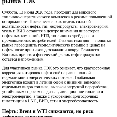
рынка ТЭК
Суббота, 13 июня 2026 года, проходит для мирового
топливно-энергетического комплекса в режиме повышенной
осторожности. После нескольких недель сильной
волатильности нефть, газ, нефтепродукты, электроэнергия,
уголь и ВИЭ остаются в центре внимания инвесторов,
нефтяных компаний, НПЗ, топливных трейдеров и
промышленных потребителей. Главная тема дня — попытка
рынка переоценить геополитическую премию в ценах на
нефть после признаков деэскалации вокруг Ближнего
Востока, при этом физический рынок нефтепродуктов
остаётся напряжённым.
Для участников рынка ТЭК это означает, что краткосрочная
коррекция котировок нефти ещё не равна полной
нормализации энергетических потоков. Глобальная
энергетика входит в летний сезон с низкими запасами
отдельных видов топлива, высокой загрузкой переработки,
устойчивым спросом на дизель, авиационное топливо и
электроэнергию, а также с ускорением долгосрочных
инвестиций в LNG, ВИЭ, сети и энергобезопасность.
Нефть: Brent и WTI снижаются, но риск
дефицита сохраняется