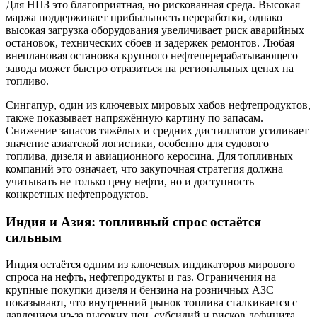
Для НПЗ это благоприятная, но рискованная среда. Высокая
маржа поддерживает прибыльность переработки, однако
высокая загрузка оборудования увеличивает риск аварийных
остановок, технических сбоев и задержек ремонтов. Любая
внеплановая остановка крупного нефтеперерабатывающего
завода может быстро отразиться на региональных ценах на
топливо.
Сингапур, один из ключевых мировых хабов нефтепродуктов,
также показывает напряжённую картину по запасам.
Снижение запасов тяжёлых и средних дистиллятов усиливает
значение азиатской логистики, особенно для судового
топлива, дизеля и авиационного керосина. Для топливных
компаний это означает, что закупочная стратегия должна
учитывать не только цену нефти, но и доступность
конкретных нефтепродуктов.
Индия и Азия: топливный спрос остаётся
сильным
Индия остаётся одним из ключевых индикаторов мирового
спроса на нефть, нефтепродукты и газ. Ограничения на
крупные покупки дизеля и бензина на розничных АЗС
показывают, что внутренний рынок топлива сталкивается с
давлением из-за высоких цен, субсидий и рисков дефицита.