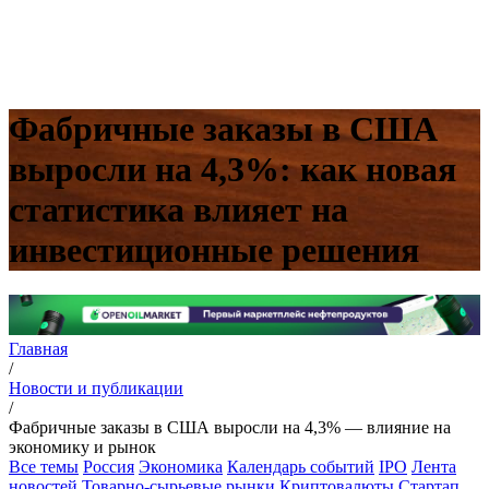
Фабричные заказы в США
выросли на 4,3%: как новая
статистика влияет на
инвестиционные решения
Главная
/
Новости и публикации
/
Фабричные заказы в США выросли на 4,3% — влияние на
экономику и рынок
Все темы
Россия
Экономика
Календарь событий
IPO
Лента
новостей
Товарно-сырьевые рынки
Криптовалюты
Стартап