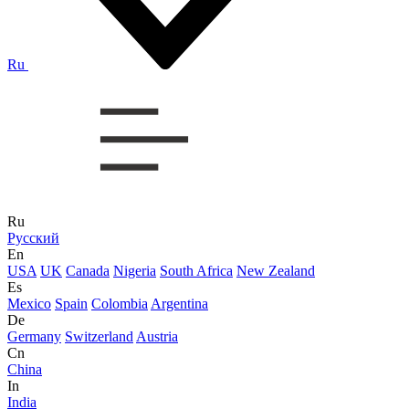
Ru
Ru
Русский
En
USA
UK
Canada
Nigeria
South Africa
New Zealand
Es
Mexico
Spain
Colombia
Argentina
De
Germany
Switzerland
Austria
Cn
China
In
India