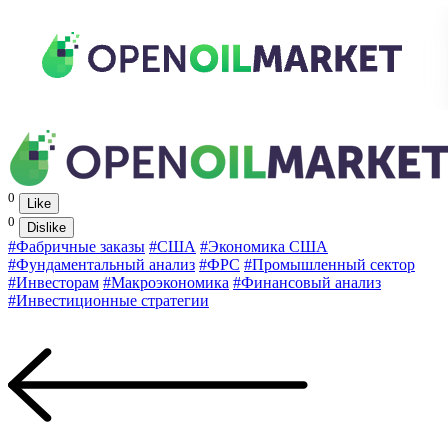
0
Like
0
Dislike
#Фабричные заказы
#США
#Экономика США
#Фундаментальный анализ
#ФРС
#Промышленный сектор
#Инвесторам
#Макроэкономика
#Финансовый анализ
#Инвестиционные стратегии