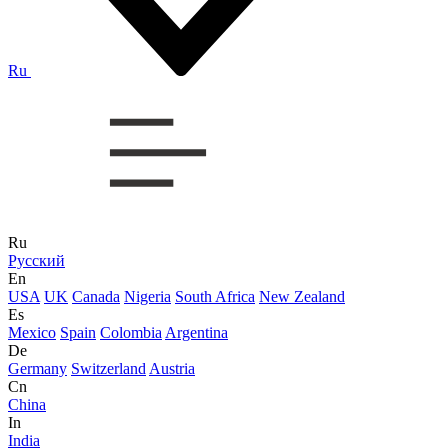
Ru
Ru
Русский
En
USA
UK
Canada
Nigeria
South Africa
New Zealand
Es
Mexico
Spain
Colombia
Argentina
De
Germany
Switzerland
Austria
Cn
China
In
India