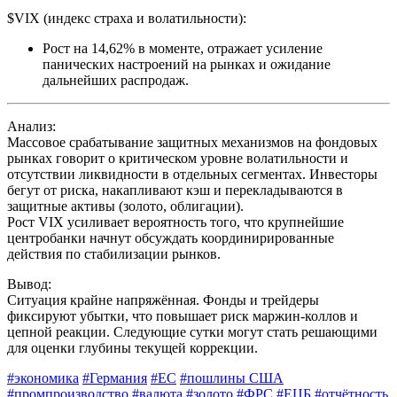
$VIX (индекс страха и волатильности):
Рост на 14,62% в моменте, отражает усиление
панических настроений на рынках и ожидание
дальнейших распродаж.
Анализ:
Массовое срабатывание защитных механизмов на фондовых
рынках говорит о критическом уровне волатильности и
отсутствии ликвидности в отдельных сегментах. Инвесторы
бегут от риска, накапливают кэш и перекладываются в
защитные активы (золото, облигации).
Рост VIX усиливает вероятность того, что крупнейшие
центробанки начнут обсуждать координирированные
действия по стабилизации рынков.
Вывод:
Ситуация крайне напряжённая. Фонды и трейдеры
фиксируют убытки, что повышает риск маржин-коллов и
цепной реакции. Следующие сутки могут стать решающими
для оценки глубины текущей коррекции.
#экономика
#Германия
#ЕС
#пошлины США
#промпроизводство
#валюта
#золото
#ФРС
#ЕЦБ
#отчётность