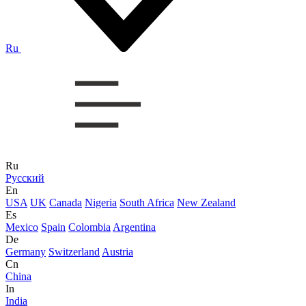
Ru
Ru
Русский
En
USA
UK
Canada
Nigeria
South Africa
New Zealand
Es
Mexico
Spain
Colombia
Argentina
De
Germany
Switzerland
Austria
Cn
China
In
India