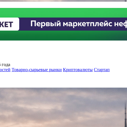
 года
остей
Товарно-сырьевые рынки
Криптовалюты
Стартап