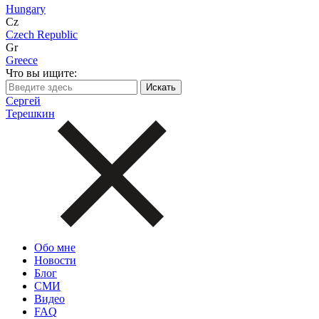
Hungary
Cz
Czech Republic
Gr
Greece
Что вы ищите:
Сергей
Терешкин
Обо мне
Новости
Блог
СМИ
Видео
FAQ