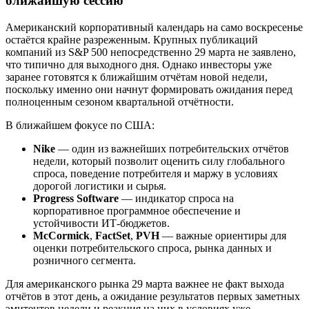
ближайшую сессию
Американский корпоративный календарь на само воскресенье
остаётся крайне разреженным. Крупных публикаций
компаний из S&P 500 непосредственно 29 марта не заявлено,
что типично для выходного дня. Однако инвесторы уже
заранее готовятся к ближайшим отчётам новой недели,
поскольку именно они начнут формировать ожидания перед
полноценным сезоном квартальной отчётности.
В ближайшем фокусе по США:
Nike
— один из важнейших потребительских отчётов
недели, который позволит оценить силу глобального
спроса, поведение потребителя и маржу в условиях
дорогой логистики и сырья.
Progress Software
— индикатор спроса на
корпоративное программное обеспечение и
устойчивости ИТ-бюджетов.
McCormick
,
FactSet
,
PVH
— важные ориентиры для
оценки потребительского спроса, рынка данных и
розничного сегмента.
Для американского рынка 29 марта важнее не факт выхода
отчётов в этот день, а ожидание результатов первых заметных
эмитентов недели и реакция на них в условиях уже