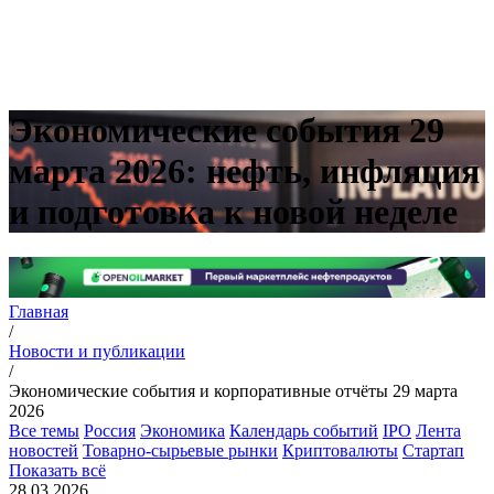
Экономические события 29
марта 2026: нефть, инфляция
и подготовка к новой неделе
Главная
/
Новости и публикации
/
Экономические события и корпоративные отчёты 29 марта
2026
Все темы
Россия
Экономика
Календарь событий
IPO
Лента
новостей
Товарно-сырьевые рынки
Криптовалюты
Стартап
Показать всё
28.03.2026