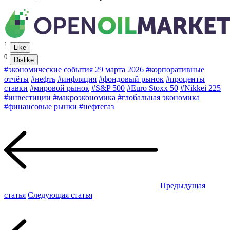
1
Like
0
Dislike
#экономические события 29 марта 2026
#корпоративные
отчёты
#нефть
#инфляция
#фондовый рынок
#проценты
ставки
#мировой рынок
#S&P 500
#Euro Stoxx 50
#Nikkei 225
#инвестиции
#макроэкономика
#глобальная экономика
#финансовые рынки
#нефтегаз
Предыдущая
статья
Следующая статья