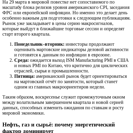
На 29 марта в мировой повестке нет сопоставимого по
масштабу блока релизов уровня американского CPI, заседания
ФРС или европейской инфляции. Но именно это делает день
особенно важным для подготовки к следующим публикациям.
Рынок уже закладывает в цены серию макросигналов,
которые выйдут в ближайшие торговые сессии и определят
старт второго квартала.
Понедельник–вторник:
инвесторы продолжают
оценивать мартовские индикаторы деловой активности
и готовятся к данным по инфляции в еврозоне.
Среда:
ожидается выход ISM Manufacturing PMI в США
и новых PMI по Китаю, что критично для циклических
отраслей, сырья и промышленности.
Пятница:
американский рынок будет ориентироваться
на мартовский отчёт по занятости, который станет
одним из главных макроориентиров недели.
Таким образом, воскресенье служит промежуточным окном
между волатильным завершением квартала и новой серией
данных, способных изменить ожидания по ставкам и росту
мировой экономики.
Нефть, газ и сырьё: почему энергетический
фактор доминирует