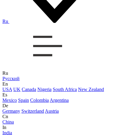
Ru
Ru
Русский
En
USA
UK
Canada
Nigeria
South Africa
New Zealand
Es
Mexico
Spain
Colombia
Argentina
De
Germany
Switzerland
Austria
Cn
China
In
India