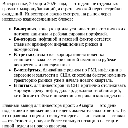
Воскресенье, 29 марта 2026 года, — это день не отдельных
громких макропубликаций, а стратегической перенастройки
ожиданий. Инвесторам важно смотреть на рынок через
несколько взаимосвязанных блоков:
Во-первых
, конец квартала усиливает роль технических
потоков капитала и ребалансировки портфелей.
Во-вторых
, нефтяной и газовый фактор остаётся
главным драйвером инфляционных рисков и
доходностей.
В-третьих
, азиатская корпоративная повестка
становится важнее американской именно на рубеже
воскресенья и понедельника.
В-четвёртых
, ближайшие релизы по PMI, инфляции в
еврозоне и занятости в США способны быстро изменить
траекторию рынков уже в начале нового квартала.
В-пятых
, для инвесторов из СНГ критично отслеживать
мировую среду: нефть, доллар, доходности облигаций,
китайские отчёты и поведение американских индексов.
Главный вывод для инвестора прост: 29 марта — это день
подготовки к движению, а не день окончательных ответов. Те,
кто правильно оценит связку «энергия — инфляция — ставки
— отчётность», получат более сильную позицию на старте
новой недели и нового квартала.