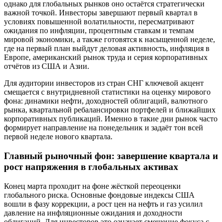
однако для глобальных рынков оно остаётся стратегически
важной точкой. Инвесторы завершают первый квартал в
условиях повышенной волатильности, пересматривают
ожидания по инфляции, процентным ставкам и темпам
мировой экономики, а также готовятся к насыщенной неделе,
где на первый план выйдут деловая активность, инфляция в
Европе, американский рынок труда и серия корпоративных
отчётов из США и Азии.
Для аудитории инвесторов из стран СНГ ключевой акцент
смещается с внутридневной статистики на оценку мирового
фона: динамики нефти, доходностей облигаций, валютного
рынка, квартальной ребалансировки портфелей и ближайших
корпоративных публикаций. Именно в такие дни рынок часто
формирует направление на понедельник и задаёт тон всей
первой неделе нового квартала.
Главный рыночный фон: завершение квартала и
рост напряжения в глобальных активах
Конец марта проходит на фоне жёсткой переоценки
глобального риска. Основные фондовые индексы США
вошли в фазу коррекции, а рост цен на нефть и газ усилил
давление на инфляционные ожидания и доходности
облигаций. Для инвесторов это означает смещение фокуса с