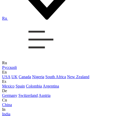
Ru
Ru
Русский
En
USA
UK
Canada
Nigeria
South Africa
New Zealand
Es
Mexico
Spain
Colombia
Argentina
De
Germany
Switzerland
Austria
Cn
China
In
India