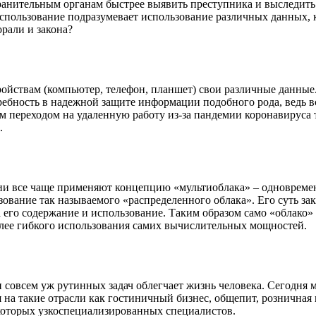
анительным органам быстрее выявить преступника и выследить ег
 использование подразумевает использование различных данных,
рали и закона?
ствам (компьютер, телефон, планшет) свои различные данные. Э
требность в надежной защите информации подобного рода, ведь 
 переходом на удаленную работу из-за пандемии коронавируса т
.
нии все чаще применяют концепцию «мультиоблака» – одноврем
ование так называемого «распределенного облака». Его суть зак
а его содержание и использование. Таким образом само «облако»
более гибкого использования самих вычислительных мощностей.
 совсем уж рутинных задач облегчает жизнь человека. Сегодня
 на такие отрасли как гостиничный бизнес, общепит, розничная и
екоторых узкоспециализированных специалистов.