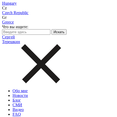
Hungary
Cz
Czech Republic
Gr
Greece
Что вы ищите:
Сергей
Терешкин
Обо мне
Новости
Блог
СМИ
Видео
FAQ