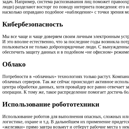
задач. Например, система распознавания лиц поможет правоохр
люди) разделают восторг по поводу интернета поведения: его
насколько оправдано подобное «наблюдение» с точки зрения мо
Кибербезопасность
Мы все чаще и чаще доверяем своим личным электронным устрой
И это вполне естественно, что за последние годы возникла по
пользоваться не только добропорядочные люди. С вынужденным
обеспечить защиту данных и в подобном «не офисном» режиме
Облако
Потребности в «облачных» технологиях только растут. Компа
облачных серверов. Так же сейчас происходит активное использ
центра обработки данных, хотя провайдер все равно отвечает з
операции. К тому же, такое распределение помогает достичь 
Использование робототехники
Использование роботов для выполнения опасных, сложных или
логистике, охране и т.д. В дальнейшем их применение придется
«железяки» прямо завтра возьмут и отберут рабочие места у н