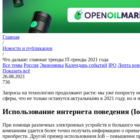
Главная
/
Новости и публикации
/
Что дальше: главные тренды IT-тренды 2021 года
Все темы
Россия
Экономика
Календарь событий
IPO
Лента нов
Показать всё
26.08.2021
736
Запросы на технологию продолжают расти: мы уже попросту не
сферы, что не только останутся актуальными в 2021 году, но и
Использование интернета поведения (I
При помощи различных электронных устройств и большого числ
компаниям удается более точно получать информацию о привычк
приобрести. Другой пример использования IoB – повышение п