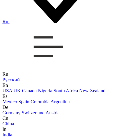
Ru
Ru
Русский
En
USA
UK
Canada
Nigeria
South Africa
New Zealand
Es
Mexico
Spain
Colombia
Argentina
De
Germany
Switzerland
Austria
Cn
China
In
India