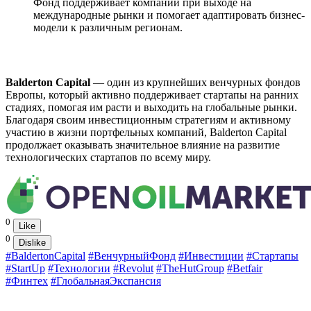
Фонд поддерживает компании при выходе на
международные рынки и помогает адаптировать бизнес-
модели к различным регионам.
Balderton Capital
— один из крупнейших венчурных фондов
Европы, который активно поддерживает стартапы на ранних
стадиях, помогая им расти и выходить на глобальные рынки.
Благодаря своим инвестиционным стратегиям и активному
участию в жизни портфельных компаний, Balderton Capital
продолжает оказывать значительное влияние на развитие
технологических стартапов по всему миру.
0
Like
0
Dislike
#BaldertonCapital
#ВенчурныйФонд
#Инвестиции
#Стартапы
#StartUp
#Технологии
#Revolut
#TheHutGroup
#Betfair
#Финтех
#ГлобальнаяЭкспансия