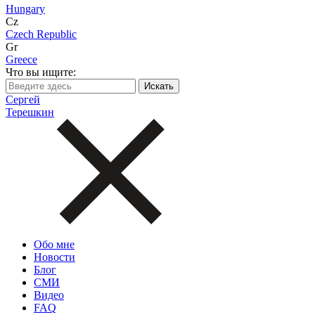
Hungary
Cz
Czech Republic
Gr
Greece
Что вы ищите:
Сергей
Терешкин
Обо мне
Новости
Блог
СМИ
Видео
FAQ