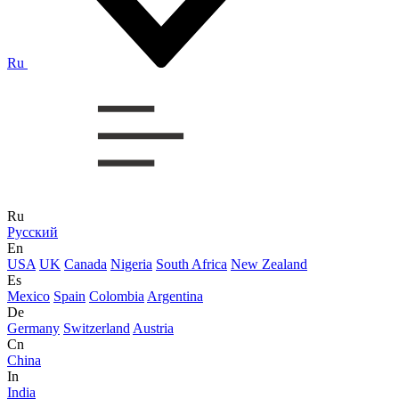
Ru
Ru
Русский
En
USA
UK
Canada
Nigeria
South Africa
New Zealand
Es
Mexico
Spain
Colombia
Argentina
De
Germany
Switzerland
Austria
Cn
China
In
India