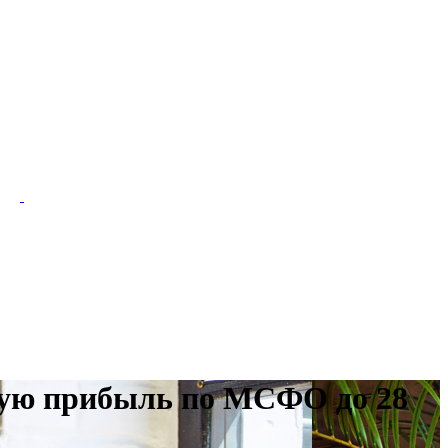
стую прибыль по МСФО до 28