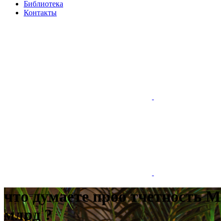
Библиотека
Контакты
что думаете проо тчетность 
млрд ?